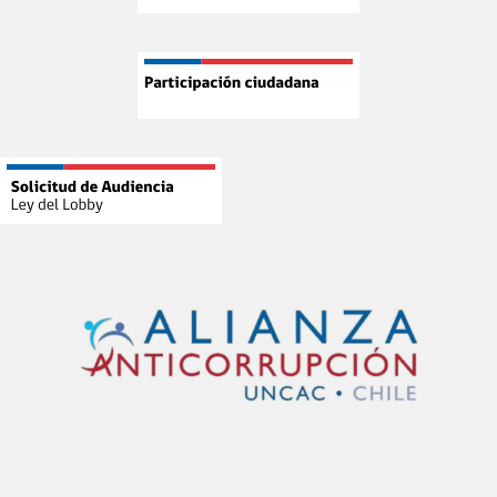
¡Atención, compradores públicos!
Desde el 5 de agosto comienza un nuevo Proceso de
Certificación de Competencias con:
Menos cursos
Micro-learning
Casos prácticos
Mayor vigencia para los niveles Intermedio y
Avanzado
Más información
https://www.chilecompra.cl/2026/07/certificacion-
de-competen...
1
X
Cargar más