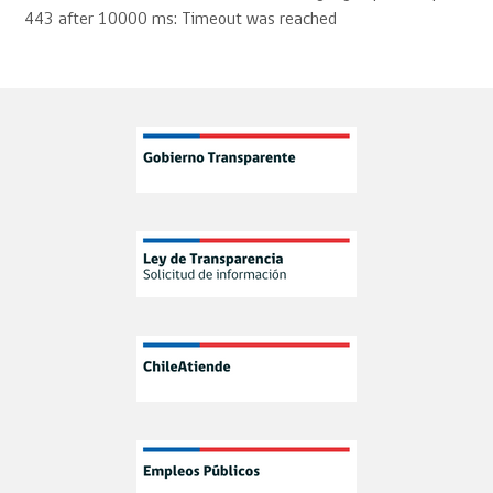
#ChileCompra
443 after 10000 ms: Timeout was reached
X
ChileCompra
@chilecompra
·
5 Ago
¿Vas a contratar transporte privado o
arrendar vehículos o maquinaria?
Planificar la compra, elegir la categoría correcta y
definir bien el servicio permite recibir mejores
ofertas y comparar propuestas equivalentes.
Conoce las recomendaciones del Convenio Marco
X
ChileCompra
@chilecompra
·
4 Ago