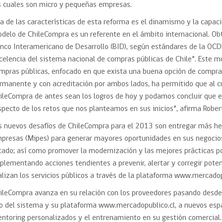
s cuales son micro y pequeñas empresas.
a de las características de esta reforma es el dinamismo y la capac
delo de ChileCompra es un referente en el ámbito internacional. Obtu
nco Interamericano de Desarrollo (BID), según estándares de la OCDE
celencia del sistema nacional de compras públicas de Chile”. Este m
mpras públicas, enfocado en que exista una buena opción de compra
rmanente y con acreditación por ambos lados, ha permitido que al c
ileCompra de antes sean los logros de hoy y podamos concluir que
specto de los retos que nos planteamos en sus inicios”, afirma Robe
s nuevos desafíos de ChileCompra para el 2013 son entregar más he
presas (Mipes) para generar mayores oportunidades en sus negocio
tado; así como promover la modernización y las mejores prácticas po
plementando acciones tendientes a prevenir, alertar y corregir pote
alizan los servicios públicos a través de la plataforma www.mercadop
ileCompra avanza en su relación con los proveedores pasando desde 
o del sistema y su plataforma www.mercadopublico.cl, a nuevos esp
ntoring personalizados y el entrenamiento en su gestión comercial. 