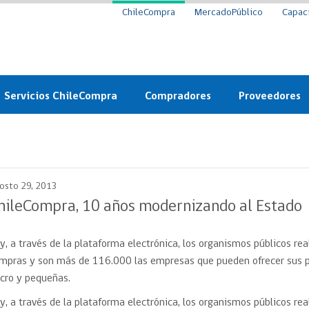
ChileCompra
MercadoPúblico
Capac
Servicios ChileCompra
Compradores
Proveedores
Mercado Público
Nuevos compradores
Cómo vender al 
y
Probidad: Observatorio
Plataforma de Economía
Registro de Prov
ChileCompra
Circular
osto 29, 2013
Compra Ágil
Eficiencia
Compra Ágil
hileCompra, 10 años modernizando al Estado
Licitaciones
Capacitación ChileCompra:
Tipos de Licitaciones
Gratis y en línea
y, a través de la plataforma electrónica, los organismos públicos r
Bases Tipo
a
mpras y son más de 116.000 las empresas que pueden ofrecer sus pr
Bases Tipo de Licitación
Certificación competencias
cro y pequeñas.
Convenio Marco
Convenio Marco
y, a través de la plataforma electrónica, los organismos públicos r
Centro de Ayuda