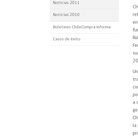
Noticias 2011
Ch
re
Noticias 2010
en
Boletines ChileCompra Informa
fu
Ro
Casos de éxito
Fe
su
20
Un
tr
co
po
a 
ge
Ch
la
pr