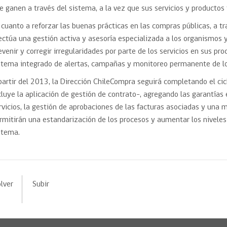
e ganen a través del sistema, a la vez que sus servicios y productos f
 cuanto a reforzar las buenas prácticas en las compras públicas, a t
ectúa una gestión activa y asesoría especializada a los organismos y
evenir y corregir irregularidades por parte de los servicios en sus pr
stema integrado de alertas, campañas y monitoreo permanente de l
partir del 2013, la Dirección ChileCompra seguirá completando el c
cluye la aplicación de gestión de contrato-, agregando las garantías 
rvicios, la gestión de aprobaciones de las facturas asociadas y una m
rmitirán una estandarización de los procesos y aumentar los niveles 
stema.
lver
Subir