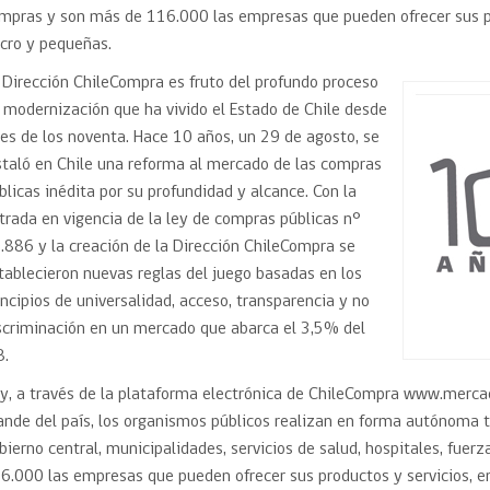
Trato directo
mpras y son más de 116.000 las empresas que pueden ofrecer sus pr
Trato directo
Asesorías estratégicas
cro y pequeñas.
Subasta inversa
ión
Subasta inversa
electrónica prov
 Dirección ChileCompra es fruto del profundo proceso
Compras Coordinadas
electrónica
 modernización que ha vivido el Estado de Chile desde
Requisitos para 
uipo
Datos Abiertos
Compra Pública de
Sello Empresa M
nes de los noventa. Hace 10 años, un 29 de agosto, se
Innovación
staló en Chile una reforma al mercado de las compras
API de Mercado Público
blicas inédita por su profundidad y alcance. Con la
Gestión de Contratos
trada en vigencia de la ley de compras públicas n°
Ciberseguridad
.886 y la creación de la Dirección ChileCompra se
Compras públicas con
perspectiva de género
tablecieron nuevas reglas del juego basadas en los
Emergencias
incipios de universalidad, acceso, transparencia y no
scriminación en un mercado que abarca el 3,5% del
B.
y, a través de la plataforma electrónica de ChileCompra www.mercad
ande del país, los organismos públicos realizan en forma autónoma t
bierno central, municipalidades, servicios de salud, hospitales, fue
6.000 las empresas que pueden ofrecer sus productos y servicios, e