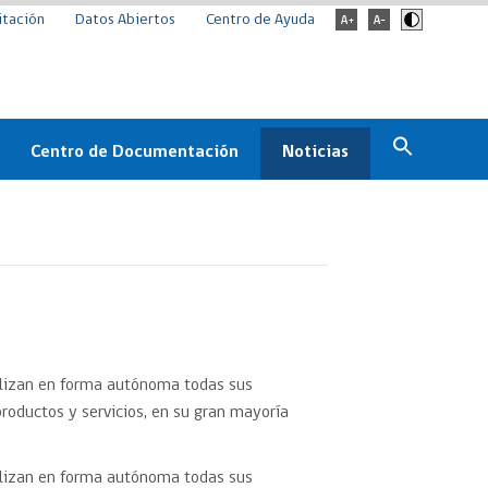
itación
Datos Abiertos
Centro de Ayuda
Centro de Documentación
Noticias
Estado
Documentación Institucional
Noticias
ChileCompra
eedores
Normativa
Archivo de noticias
Boletines
ChileCompra
Informa
ealizan en forma autónoma todas sus
Casos de éxito
oductos y servicios, en su gran mayoría
ealizan en forma autónoma todas sus