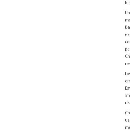
lo
Un
mo
Ba
ex
co
pe
Ch
re
Lo
em
Es
im
re
Ch
us
me