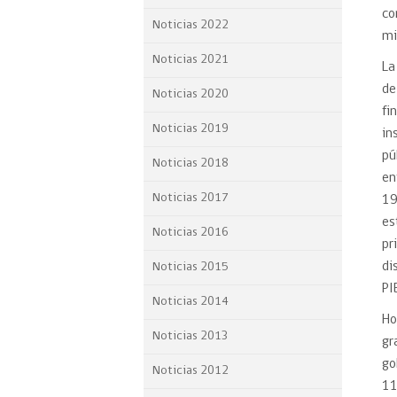
co
Proyecto BID
Noticias 2022
mi
Reportes Ley de Inclus
Noticias 2021
La
Laboral
de
Noticias 2020
Sé parte de nuestro eq
fi
Noticias 2019
in
pú
Noticias 2018
en
Noticias 2017
19
es
Noticias 2016
pr
di
Noticias 2015
PI
Noticias 2014
Ho
Noticias 2013
gr
go
Noticias 2012
11