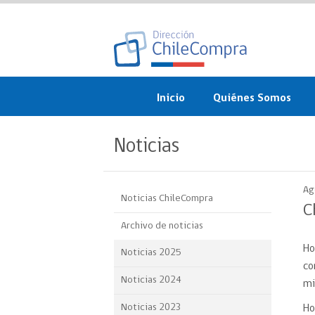
Inicio
Quiénes Somos
¿Qué es ChileCompra?
Noticias
Misión, visión, valores 
objetivos
Ag
Noticias ChileCompra
Organigrama
C
Archivo de noticias
Sistema de Gestión
Ho
Noticias 2025
Participación Ciudadan
co
Noticias 2024
mi
Nuestras alianzas
Noticias 2023
Ho