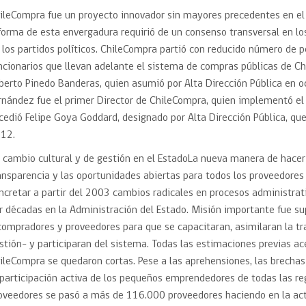
ileCompra fue un proyecto innovador sin mayores precedentes en e
forma de esta envergadura requirió de un consenso transversal en los
 los partidos políticos. ChileCompra partió con reducido número de 
ncionarios que llevan adelante el sistema de compras públicas de Ch
berto Pinedo Banderas, quien asumió por Alta Dirección Pública en
rnández fue el primer Director de ChileCompra, quien implementó e
cedió Felipe Goya Goddard, designado por Alta Dirección Pública, qu
12.
 cambio cultural y de gestión en el EstadoLa nueva manera de hacer 
ansparencia y las oportunidades abiertas para todos los proveedores
ncretar a partir del 2003 cambios radicales en procesos administrat
r décadas en la Administración del Estado. Misión importante fue sup
compradores y proveedores para que se capacitaran, asimilaran la t
stión- y participaran del sistema. Todas las estimaciones previas a
ileCompra se quedaron cortas. Pese a las aprehensiones, las brecha
 participación activa de los pequeños emprendedores de todas las re
oveedores se pasó a más de 116.000 proveedores haciendo en la act