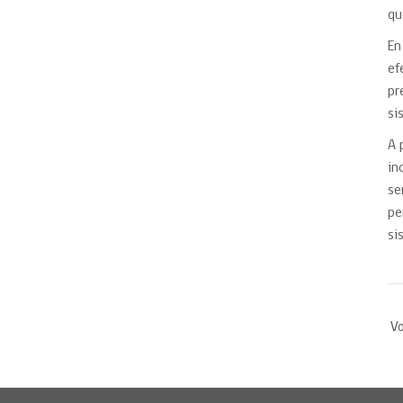
qu
En
ef
pr
si
A 
in
se
pe
si
Vo