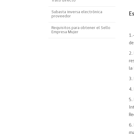
Trato directo
Proyecto BID
Subasta inversa electrónica
Es
proveedor
Reportes Ley de Inclus
Laboral
Requisitos para obtener el Sello
Empresa Mujer
1.
Sé parte de nuestro eq
de
2.
re
la
3.
4.
5.
In
Re
6.
ma