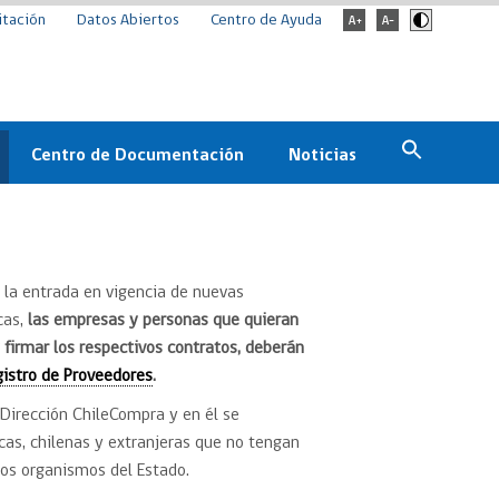
itación
Datos Abiertos
Centro de Ayuda
Centro de Documentación
Noticias
Estado
Documentación Institucional
Noticias
ChileCompra
eedores
Normativa
Archivo de noticias
 la entrada en vigencia de nuevas
cas,
las empresas y personas que quieran
Boletines
ChileCompra
y firmar los respectivos contratos, deberán
Informa
gistro de Proveedores
.
Casos de éxito
a Dirección ChileCompra y en él se
icas, chilenas y extranjeras que no tengan
los organismos del Estado.