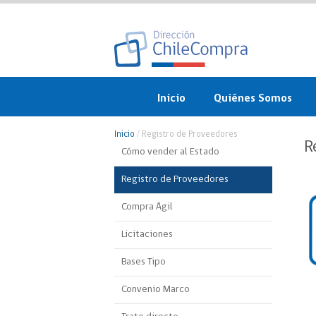
Inicio
Quiénes Somos
¿Qué es ChileCompra?
Inicio
/
Registro de Proveedores
R
Cómo vender al Estado
Misión, visión, valores 
objetivos
Registro de Proveedores
Organigrama
Compra Ágil
Licitaciones
Sistema de Gestión
Bases Tipo
Participación Ciudadan
Convenio Marco
Nuestras alianzas