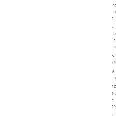
in
hu
el
7.
de
Re
no
8.
20
9.
en
10
a 
En
en
11