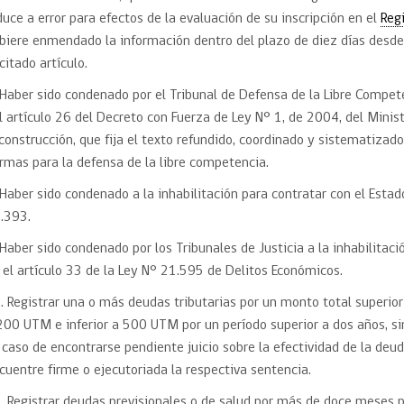
duce a error para efectos de la evaluación de su inscripción en el
Reg
biere enmendado la información dentro del plazo de diez días desde 
 citado artículo.
 Haber sido condenado por el Tribunal de Defensa de la Libre Compete
l artículo 26 del Decreto con Fuerza de Ley N° 1, de 2004, del Mini
construcción, que fija el texto refundido, coordinado y sistematizad
rmas para la defensa de la libre competencia.
 Haber sido condenado a la inhabilitación para contratar con el Estado
.393.
 Haber sido condenado por los Tribunales de Justicia a la inhabilitaci
 el artículo 33 de la Ley N° 21.595 de Delitos Económicos.
. Registrar una o más deudas tributarias por un monto total superio
200 UTM e inferior a 500 UTM por un período superior a dos años, si
 caso de encontrarse pendiente juicio sobre la efectividad de la deud
cuentre firme o ejecutoriada la respectiva sentencia.
. Registrar deudas previsionales o de salud por más de doce meses p