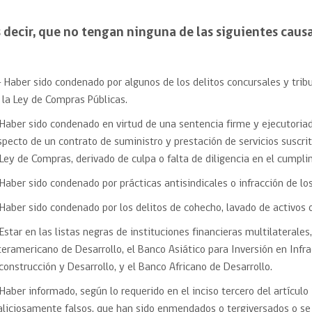
Trato directo
Trato directo
Asesorías estratégicas
 decir, que no tengan ninguna de las siguientes causa
Subasta inversa
ión
Subasta inversa
electrónica prov
Compras Coordinadas
electrónica
Requisitos para 
- Haber sido condenado por algunos de los delitos concursales y tribu
uipo
Datos Abiertos
Compra Pública de
Sello Empresa M
Innovación
 la Ley de Compras Públicas.
API de Mercado Público
 Haber sido condenado en virtud de una sentencia firme y ejecutoria
Gestión de Contratos
specto de un contrato de suministro y prestación de servicios suscri
Ciberseguridad
Compras públicas con
 Ley de Compras, derivado de culpa o falta de diligencia en el cumpli
perspectiva de género
Emergencias
 Haber sido condenado por prácticas antisindicales o infracción de l
 Haber sido condenado por los delitos de cohecho, lavado de activos 
 Estar en las listas negras de instituciones financieras multilaterale
teramericano de Desarrollo, el Banco Asiático para Inversión en Infr
construcción y Desarrollo, y el Banco Africano de Desarrollo.
 Haber informado, según lo requerido en el inciso tercero del artícu
liciosamente falsos, que han sido enmendados o tergiversados o s