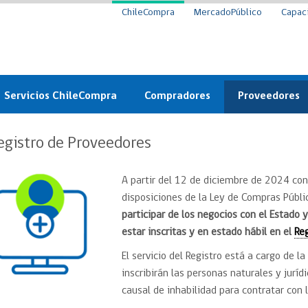
ChileCompra
MercadoPúblico
Capac
Servicios ChileCompra
Compradores
Proveedores
Mercado Público
Nuevos compradores
Cómo vender al 
egistro de Proveedores
y
Probidad: Observatorio
Plataforma de Economía
Registro de Prov
ChileCompra
Circular
A partir del 12 de diciembre de 2024 con
Compra Ágil
disposiciones de la Ley de Compras Públi
Eficiencia
Compra Ágil
participar de los negocios con el Estado 
Licitaciones
Capacitación ChileCompra:
Tipos de Licitaciones
estar inscritas y en estado hábil en el
Re
Gratis y en línea
Bases Tipo
El servicio del Registro está a cargo de l
a
Bases Tipo de Licitación
Certificación competencias
inscribirán las personas naturales y juríd
Convenio Marco
causal de inhabilidad para contratar con 
Convenio Marco
Centro de Ayuda