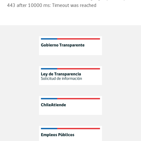
https://www.chilecompra.cl/wp-
443 after 10000 ms: Timeout was reached
content/uploads/2026/07/2026-C...
Envía tus preguntas y comentarios:
1
1
X
ChileCompra
@chilecompra
·
6 Ago
#MásEficiencia
: ChileCompra publicó la
nueva Base Tipo para la contratación de servicios de
cloud computing y servicios asociados, disponible
para contrataciones desde 100 UTM.
Este instrumento estandariza criterios, incorpora
requisitos técnicos, contrato tipo, SLA y anexos,
X
ChileCompra
@chilecompra
·
5 Ago