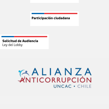
¡Nueva oportunidad para ofertar al Estado!
Participa en la licitación del Convenio Marco para
productos y servicios de prevención ante
emergencias (ID 2239-3-LR26).
Revisa las bases y presenta tu oferta a través de
#MercadoPúblico
https://www.mercadopublico.cl/Procurement/Modules/RFB
#ChileCompra
X
Cargar más