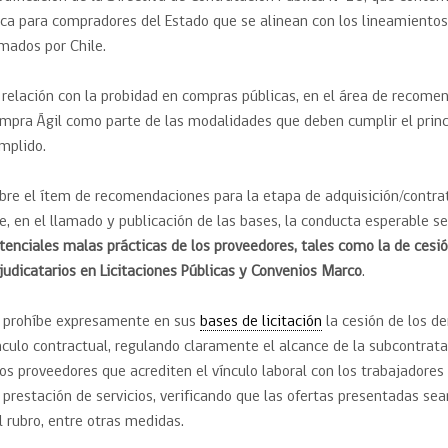
ica para compradores del Estado que se alinean con los lineamientos 
rmados por Chile.
 relación con la probidad en compras públicas, en el área de recom
mpra Ágil como parte de las modalidades que deben cumplir el princ
mplido.
bre el ítem de recomendaciones para la etapa de adquisición/contrata
e, en el llamado y publicación de las bases, la conducta esperable ser
tenciales malas prácticas de los proveedores, tales como la de cesió
judicatarios en Licitaciones Públicas y Convenios Marco
.
 prohíbe expresamente en sus
bases de licitación
la cesión de los d
nculo contractual, regulando claramente el alcance de la subcontrat
los proveedores que acrediten el vínculo laboral con los trabajadores
 prestación de servicios, verificando que las ofertas presentadas se
l rubro, entre otras medidas.