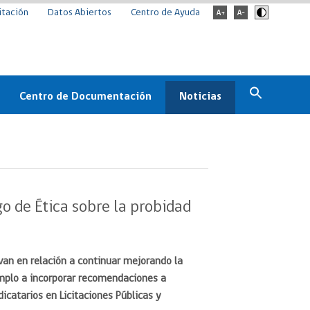
itación
Datos Abiertos
Centro de Ayuda
Centro de Documentación
Noticias
Estado
Documentación Institucional
Noticias
ChileCompra
eedores
Normativa
Archivo de noticias
Boletines
o de Ética sobre la probidad
ChileCompra
Informa
Casos de éxito
van en relación a continuar mejorando la
emplo a incorporar recomendaciones a
icatarios en Licitaciones Públicas y