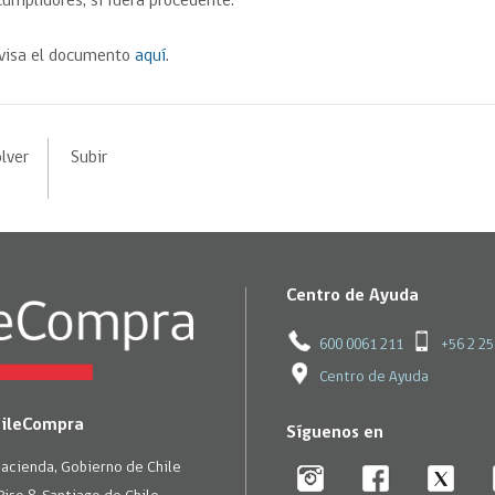
cumplidores, si fuera procedente.
visa el documento
aquí
.
lver
Subir
Centro de Ayuda
600 0061 211
+56 2 2
Centro de Ayuda
hileCompra
Síguenos en
Hacienda, Gobierno de Chile