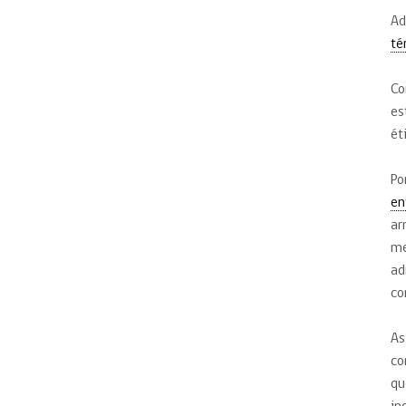
Ad
té
Co
es
ét
Po
en
ar
me
ad
co
As
co
qu