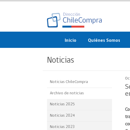
Inicio
Quiénes Somos
¿Qué es ChileCompra?
Noticias
Misión, visión, valores 
objetivos
Oc
Noticias ChileCompra
Organigrama
S
e
Archivo de noticias
Sistema de Gestión
Noticias 2025
Co
Participación Ciudadan
Noticias 2024
tr
Nuestras alianzas
co
Noticias 2023