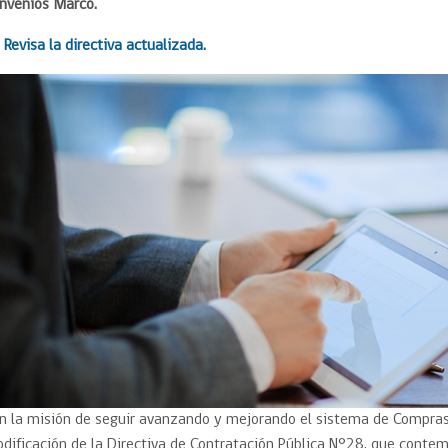
Trato directo
nvenios Marco.
Trato directo
Asesorías estratégicas
Revisa la directiva actualizada.
Subasta inversa
ión
Subasta inversa
electrónica prov
Compras Coordinadas
electrónica
Requisitos para 
uipo
Datos Abiertos
Compra Pública de
Sello Empresa M
Innovación
API de Mercado Público
Gestión de Contratos
Ciberseguridad
Compras públicas con
perspectiva de género
Emergencias
n la misión de seguir avanzando y mejorando el sistema de Compras
dificación de la Directiva de Contratación Pública N°28, que conte