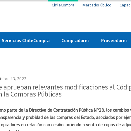
ChileCompra
MercadoPúblico
Capac
Servicios ChileCompra
Compradores
Proveedores
Mercado Público
Nuevos compradores
Cómo vender al 
y
Probidad: Observatorio
Plataforma de Economía
Registro de Prov
ChileCompra
Circular
tubre 13, 2022
Compra Ágil
Eficiencia
Compra Ágil
e aprueban relevantes modificaciones al Códig
Licitaciones
n la Compras Públicas
Capacitación ChileCompra:
Tipos de Licitaciones
Gratis y en línea
Bases Tipo
mo parte de la Directiva de Contratación Pública N°28, los cambios 
a
Bases Tipo de Licitación
Certificación competencias
ansparencia y probidad de las compras del Estado, asociados por ej
Convenio Marco
Convenio Marco
mpradores en relación con cesión, arriendo o venta de cupos de adjud
Centro de Ayuda