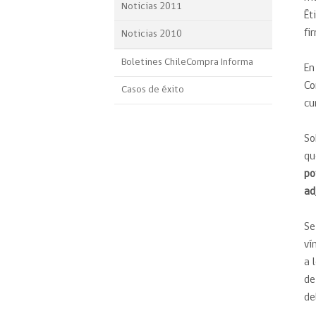
Noticias 2011
Ét
fi
Noticias 2010
Boletines ChileCompra Informa
En
Co
Casos de éxito
cu
So
qu
po
ad
Se
ví
a 
de
de