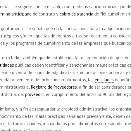
emás, se sugiere que se establezcan medidas sancionatorias que d
rmino anticipado
de contrato y
cobro de garantía
de fiel cumplimien
njuntamente, se señala que en las licitaciones para la adquisición d
tratégicos y/o en aquellas de montos altos, se recomienda considerar
ica y los programas de cumplimiento de las empresas que buscan con
r otro lado, también quedó establecida la recomendación de que, dura
tidades
públicas deben identificar y sancionar las malas prácticas de
riendo o venta de cupos de adjudicatarios en licitaciones públicas y
dida proveniente de dichos incumplimientos, las
entidades
deberán 
ministrativos al
Registro de Proveedores
, a fin de ser considerados
ntractual del
proveedor
, en cumplimiento del artículo 96 bis del re
imismo, y a fin de resguardar la probidad administrativa, los organi
nocimiento de las malas prácticas señaladas previamente, deben de
e ésta tome acciones, iniciando los procedimientos correspondientes