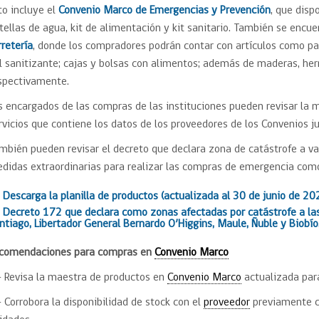
Trato directo
to incluye el
Convenio Marco de Emergencias y Prevención
, que dis
Trato directo
Asesorías estratégicas
tellas de agua, kit de alimentación y kit sanitario. También se encu
Subasta inversa
ión
Subasta inversa
electrónica prov
rretería
, donde los compradores podrán contar con artículos como pañ
Compras Coordinadas
electrónica
l sanitizante; cajas y bolsas con alimentos; además de maderas, her
Requisitos para 
spectivamente.
uipo
Datos Abiertos
Compra Pública de
Sello Empresa M
Innovación
s encargados de las compras de las instituciones pueden revisar la 
API de Mercado Público
rvicios que contiene los datos de los proveedores de los Convenios ju
Gestión de Contratos
mbién pueden revisar el decreto que declara zona de catástrofe a vari
Ciberseguridad
Compras públicas con
didas extraordinarias para realizar las compras de emergencia como 
perspectiva de género
Emergencias
Descarga la planilla de productos (actualizada al 30 de junio de 20
Decreto 172 que declara como zonas afectadas por catástrofe a las
ntiago, Libertador General Bernardo O’Higgins, Maule, Ñuble y Biobío
comendaciones
para compras en
Convenio Marco
- Revisa la maestra de productos en
Convenio Marco
actualizada par
- Corrobora la disponibilidad de stock con el
proveedor
previamente c