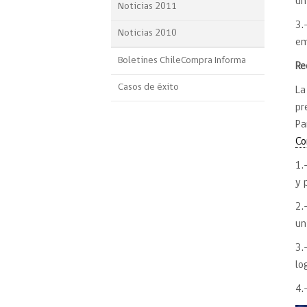
un
Noticias 2011
3.
Noticias 2010
em
Boletines ChileCompra Informa
Re
Casos de éxito
La
pr
Pa
Co
1.
y 
2.
un
3.
lo
4.