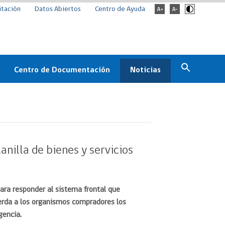
itación
Datos Abiertos
Centro de Ayuda
Centro de Documentación
Noticias
Estado
Documentación Institucional
Noticias
ChileCompra
eedores
Normativa
Archivo de noticias
Boletines
anilla de bienes y servicios
ChileCompra
Informa
Casos de éxito
 para responder al sistema frontal que
uerda a los organismos compradores los
gencia.