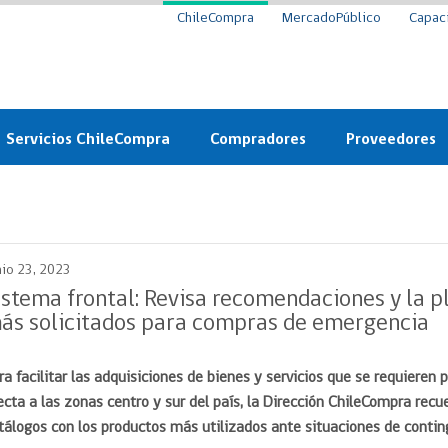
ChileCompra
MercadoPúblico
Capac
Servicios ChileCompra
Compradores
Proveedores
Mercado Público
Nuevos compradores
Cómo vender al 
y
Probidad: Observatorio
Plataforma de Economía
Registro de Prov
ChileCompra
Circular
nio 23, 2023
Compra Ágil
Eficiencia
Compra Ágil
istema frontal: Revisa recomendaciones y la pl
Licitaciones
ás solicitados para compras de emergencia
Capacitación ChileCompra:
Tipos de Licitaciones
Gratis y en línea
Bases Tipo
ra facilitar las adquisiciones de bienes y servicios que se requieren
a
Bases Tipo de Licitación
Certificación competencias
ecta a las zonas centro y sur del país, la Dirección ChileCompra rec
Convenio Marco
Convenio Marco
tálogos con los productos más utilizados ante situaciones de contin
Centro de Ayuda