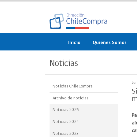
Inicio
Quiénes Somos
¿Qué es ChileCompra?
Noticias
Misión, visión, valores 
objetivos
Ju
Noticias ChileCompra
Organigrama
S
m
Archivo de noticias
Sistema de Gestión
Noticias 2025
Pa
Participación Ciudadan
Noticias 2024
af
Nuestras alianzas
ca
Noticias 2023