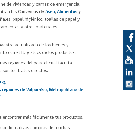
pone de viviendas y camas de emergencia,
entran los
Convenios de
Aseo
,
Alimentos
y
eedor
ales, papel higiénico, toallas de papel y
ramientas y otros materiales,
obtener el
ujer
maestra actualizada de los bienes y
nto con el ID y stock de los productos.
as regiones del país, el cual faculta
son los tratos directos.
23).
 regiones de Valparaíso, Metropolitana de
.
a encontrar más fácilmente tus productos.
uando realizas compras de muchas