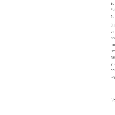
el
Es
el
El
vi
an
mi
re
fu
y 
co
lo
Vo