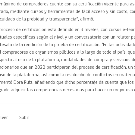
 máximo de compradores cuente con su certificación vigente para ase
tado, mediante cursos y herramientas de fácil acceso y sin costo, co
 cuidado de la probidad y transparencia”, afirmó.
 proceso de certificación está definido en 3 niveles, con cursos e-lea
rtuales específicas según el nivel y un conversatorio con un relator p
tesala de la rendición de la prueba de certificación. “En las activid
l compradores de organismos públicos a lo largo de todo el país, qu
specto al uso de la plataforma, modalidades de compra y servicios 
ncionarios que en 2022 participaron del proceso de certificación, un
uso de la plataforma, así como la resolución de conflictos en materia
mentó Dora Ruiz, añadiendo que dicho porcentaje da cuenta que los 
grado adquirir las competencias necesarias para hacer un mejor uso 
lver
Subir