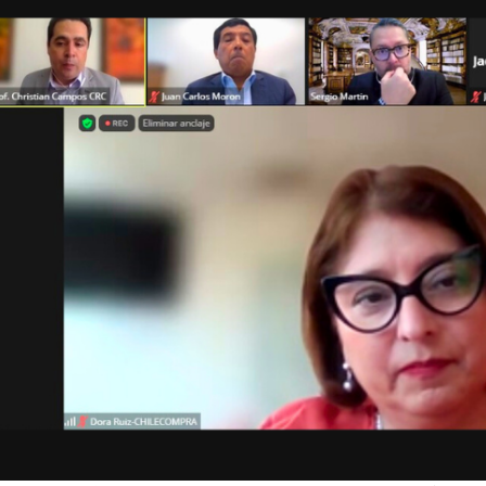
Trato directo
Trato directo
Asesorías estratégicas
Subasta inversa
ión
Subasta inversa
electrónica prov
Compras Coordinadas
electrónica
Requisitos para 
uipo
Datos Abiertos
Compra Pública de
Sello Empresa M
Innovación
API de Mercado Público
Gestión de Contratos
Ciberseguridad
Compras públicas con
perspectiva de género
Emergencias