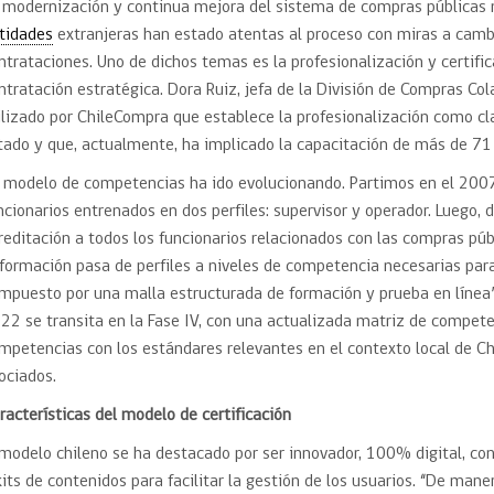
 modernización y continua mejora del sistema de compras públicas n
tidades
extranjeras han estado atentas al proceso con miras a camb
ntrataciones. Uno de dichos temas es la profesionalización y certifi
ntratación estratégica. Dora Ruiz, jefa de la División de Compras Co
ilizado por ChileCompra que establece la profesionalización como cl
tado y que, actualmente, ha implicado la capacitación de más de 7
l modelo de competencias ha ido evolucionando. Partimos en el 200
ncionarios entrenados en dos perfiles: supervisor y operador. Luego,
reditación a todos los funcionarios relacionados con las compras púb
 formación pasa de perfiles a niveles de competencia necesarias pa
mpuesto por una malla estructurada de formación y prueba en línea
22 se transita en la Fase IV, con una actualizada matriz de competen
mpetencias con los estándares relevantes en el contexto local de Ch
ociados.
racterísticas del modelo de certificación
 modelo chileno se ha destacado por ser innovador, 100% digital, c
kits de contenidos para facilitar la gestión de los usuarios. “De ma