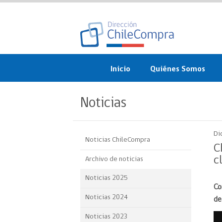
Inicio
Quiénes Somos
¿Qué es ChileCompra?
Noticias
Misión, visión, valores 
objetivos
Di
Noticias ChileCompra
Organigrama
C
c
Archivo de noticias
Sistema de Gestión
Noticias 2025
Co
Participación Ciudadan
Noticias 2024
de
Nuestras alianzas
Noticias 2023