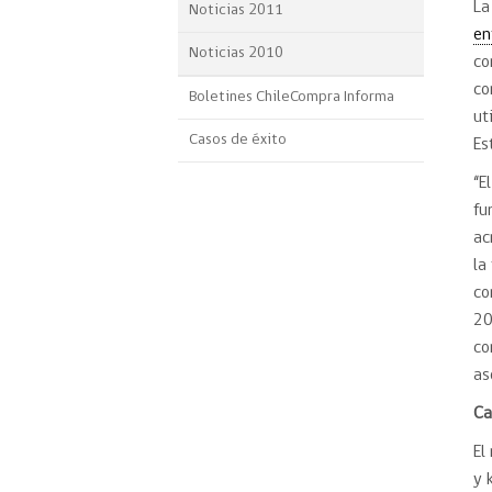
La
Noticias 2011
en
Noticias 2010
co
co
Boletines ChileCompra Informa
ut
Casos de éxito
Es
“E
fu
ac
la
co
20
co
as
Ca
El
y 