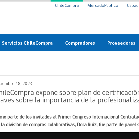
ChileCompra
MercadoPúblico
Capac
Servicios ChileCompra
Compradores
Proveedores
Mercado Público
Nuevos compradores
Cómo vender al 
y
Probidad: Observatorio
Plataforma de Economía
Registro de Prov
ChileCompra
Circular
ciembre 18, 2023
Compra Ágil
Eficiencia
Compra Ágil
hileCompra expone sobre plan de certificació
Licitaciones
laves sobre la importancia de la profesionali
Capacitación ChileCompra:
Tipos de Licitaciones
Gratis y en línea
Bases Tipo
mo parte de los invitados al Primer Congreso Internacional Contrataci
a
Bases Tipo de Licitación
Certificación competencias
 la división de compras colaborativas, Dora Ruiz, fue parte de panel 
Convenio Marco
Convenio Marco
Centro de Ayuda