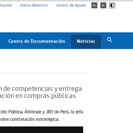
itación
Datos Abiertos
Centro de Ayuda
Centro de Documentación
Noticias
Estado
Documentación Institucional
Noticias
ChileCompra
eedores
Normativa
Archivo de noticias
Boletines
n de competencias y entrega
ChileCompra
zación en compras públicas
Informa
Casos de éxito
ón Pública, Arbitraje y JRD de Perú, la jefa
sobre contratación estratégica.