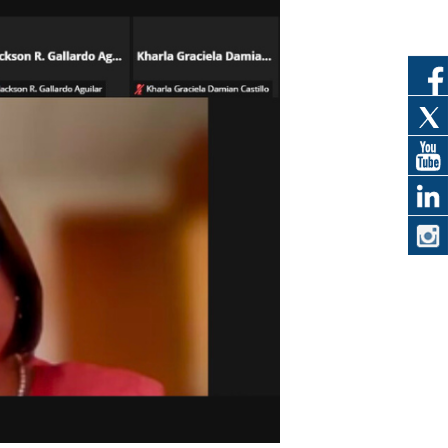
eedor
obtener el
ujer