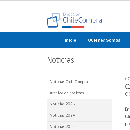
Inicio
Quiénes Somos
¿Qué es ChileCompra?
Noticias
Misión, visión, valores 
objetivos
Ag
Noticias ChileCompra
Organigrama
C
d
Archivo de noticias
Sistema de Gestión
Noticias 2025
En
Participación Ciudadan
Noticias 2024
Ch
Nuestras alianzas
pa
Noticias 2023