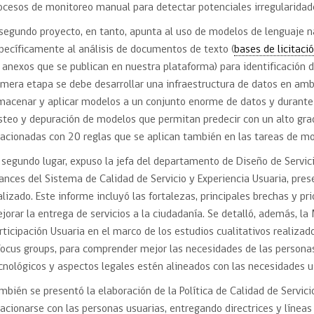
ocesos de monitoreo manual para detectar potenciales irregularidad
 segundo proyecto, en tanto, apunta al uso de modelos de lenguaje n
pecíficamente al análisis de documentos de texto (
bases de licitaci
 anexos que se publican en nuestra plataforma) para identificación d
imera etapa se debe desarrollar una infraestructura de datos en amb
macenar y aplicar modelos a un conjunto enorme de datos y durante
steo y depuración de modelos que permitan predecir con un alto gr
lacionadas con 20 reglas que se aplican también en las tareas de mo
 segundo lugar, expuso la jefa del departamento de Diseño de Servicios
ances del Sistema de Calidad de Servicio y Experiencia Usuaria, pre
alizado. Este informe incluyó las fortalezas, principales brechas y pr
jorar la entrega de servicios a la ciudadanía. Se detalló, además, l
rticipación Usuaria en el marco de los estudios cualitativos realizad
focus groups, para comprender mejor las necesidades de las personas
cnológicos y aspectos legales estén alineados con las necesidades u
mbién se presentó la elaboración de la Política de Calidad de Servici
lacionarse con las personas usuarias, entregando directrices y líneas