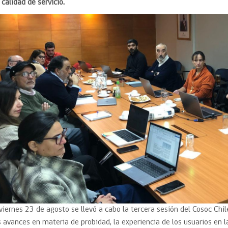
Trato directo
 calidad de servicio.
Trato directo
Asesorías estratégicas
Subasta inversa
ión
Subasta inversa
electrónica prov
Compras Coordinadas
electrónica
Requisitos para 
uipo
Datos Abiertos
Compra Pública de
Sello Empresa M
Innovación
API de Mercado Público
Gestión de Contratos
Ciberseguridad
Compras públicas con
perspectiva de género
Emergencias
 viernes 23 de agosto se llevó a cabo la tercera sesión del Cosoc Chi
s avances en materia de probidad, la experiencia de los usuarios en 