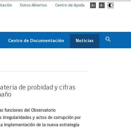
itación
Datos Abiertos
Centro de Ayuda
Centro de Documentación
Noticias
Estado
Documentación Institucional
Noticias
ChileCompra
eedores
Normativa
Archivo de noticias
Boletines
teria de probidad y cifras
ChileCompra
maño
Informa
Casos de éxito
as funciones del Observatorio
 irregularidades y actos de corrupción por
la implementación de la nueva estrategia