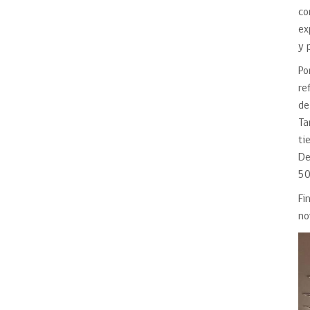
co
ex
y 
Po
re
de
Ta
ti
De
50
Fi
no