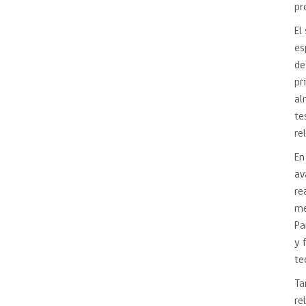
pr
El
es
de
pr
al
te
re
En
av
re
me
Pa
y 
te
Ta
re