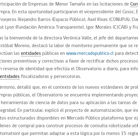
rticipación de Empresas de Menor Tamaño en las licitaciones de
Con
mpra. En esta oportunidad participaron el vicepresidente del Cosoc, 
nsejeros Alejandro Barros (Espacio Público), Axel Rivas (CONUPIA), D
sé Lyon (Fundación América Transparente), Igor Morales (CICAB) y Fr
as la bienvenida de la directora Verónica Valle, el jefe del departam
istóbal Moreno, destacó la labor de monitoreo permanente que se re
ectúan las
entidades
públicas en
www.mercadopublico.cl
para detect
ciones preventivas y correctivas a favor de rectificar dichos procesos
n reserva de identidad que efectúa el Observatorio a diario, para in
entidades
fiscalizadoras y persecutoras.
imismo, detalló que, en el contexto de los nuevos estándares de prob
mpras públicas, el Observatorio se encuentra implementando proye
 herramientas de ciencia de datos para su aplicación a las tareas d
tegridad. En particular, explicó el proyecto de automatización, que i
tos estructurados disponibles en Mercado Público plataforma (por eje
denes de compra) para construir procesos de consulta robotizada uti
tomation) que permitan adaptar a esta lógica por lo menos 15 regl