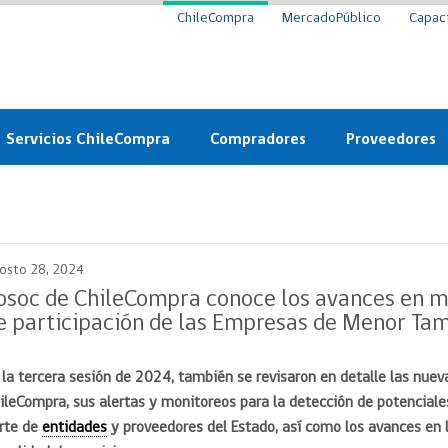
ChileCompra
MercadoPúblico
Capac
Servicios ChileCompra
Compradores
Proveedores
Mercado Público
Nuevos compradores
Cómo vender al 
y
Probidad: Observatorio
Plataforma de Economía
Registro de Prov
ChileCompra
Circular
osto 28, 2024
Compra Ágil
Eficiencia
Compra Ágil
osoc de ChileCompra conoce los avances en ma
Licitaciones
e participación de las Empresas de Menor Ta
Capacitación ChileCompra:
Tipos de Licitaciones
Gratis y en línea
Bases Tipo
 la tercera sesión de 2024, también se revisaron en detalle las nuev
a
Bases Tipo de Licitación
Certificación competencias
ileCompra, sus alertas y monitoreos para la detección de potenciales
Convenio Marco
Convenio Marco
rte de
entidades
y proveedores del Estado, así como los avances en 
Centro de Ayuda