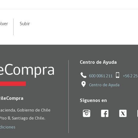
lver
Subir
Centro de Ayuda
600 0061 211
+56 2 2
Centro de Ayuda
hileCompra
Síguenos en
Hacienda, Gobierno de Chile
Piso 8, Santiago de Chile.
diciones