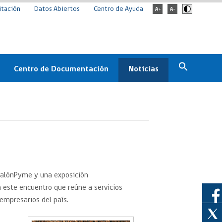
itación
Datos Abiertos
Centro de Ayuda
Centro de Documentación
Noticias
Estado
Documentación Institucional
Noticias
ChileCompra
eedores
Normativa
Archivo de noticias
Boletines
ChileCompra
Informa
 SalónPyme y una exposición
Casos de éxito
n este encuentro que reúne a servicios
 empresarios del país.