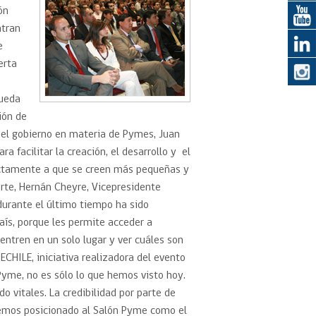
ón
ntran
eedor
e
erta
obtener el
ujer
Rueda
ión de
 del gobierno en materia de Pymes, Juan
 facilitar la creación, el desarrollo y el
ectamente a que se creen más pequeñas y
te, Hernán Cheyre, Vicepresidente
urante el último tiempo ha sido
ís, porque les permite acceder a
ntren en un solo lugar y ver cuáles son
CHILE, iniciativa realizadora del evento
Pyme, no es sólo lo que hemos visto hoy.
o vitales. La credibilidad por parte de
 Hemos posicionado al Salón Pyme como el