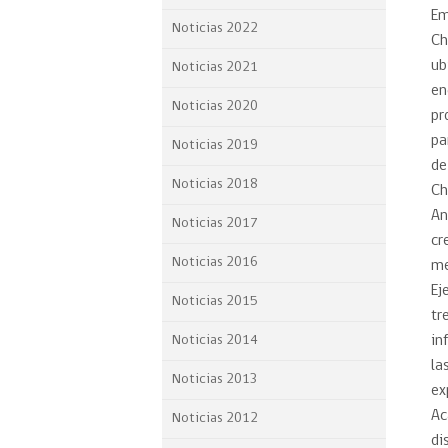
Em
Proyecto BID
Noticias 2022
Ch
Reportes Ley de Inclus
ub
Noticias 2021
Laboral
en
Noticias 2020
pr
Sé parte de nuestro eq
pa
Noticias 2019
de
Noticias 2018
Ch
An
Noticias 2017
cr
Noticias 2016
me
Ej
Noticias 2015
tr
Noticias 2014
in
la
Noticias 2013
ex
Ac
Noticias 2012
di