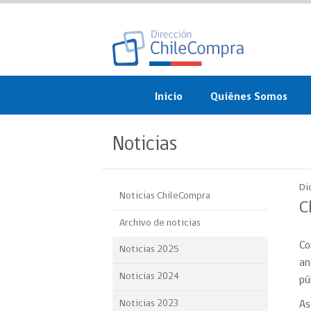
Inicio
Quiénes Somos
¿Qué es ChileCompra?
Noticias
Misión, visión, valores 
objetivos
Di
Noticias ChileCompra
Organigrama
C
Archivo de noticias
Sistema de Gestión
Co
Noticias 2025
Participación Ciudadan
an
Noticias 2024
pú
Nuestras alianzas
Noticias 2023
As