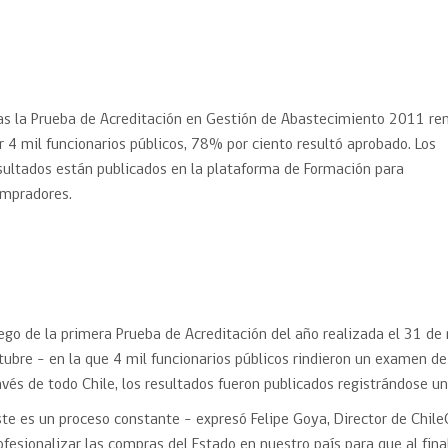
Trato directo
Trato directo
Asesorías estratégicas
Subasta inversa
ión
Subasta inversa
electrónica prov
Compras Coordinadas
electrónica
Requisitos para 
as la Prueba de Acreditación en Gestión de Abastecimiento 2011 re
uipo
Datos Abiertos
Compra Pública de
Sello Empresa M
Innovación
r 4 mil funcionarios públicos, 78% por ciento resultó aprobado. Los
API de Mercado Público
sultados están publicados en la plataforma de Formación para
Gestión de Contratos
mpradores.
Ciberseguridad
Compras públicas con
perspectiva de género
Emergencias
ego de la primera Prueba de Acreditación del año realizada el 31 de
tubre – en la que 4 mil funcionarios públicos rindieron un examen d
avés de todo Chile, los resultados fueron publicados registrándose 
ste es un proceso constante – expresó Felipe Goya, Director de Chile
ofesionalizar las compras del Estado en nuestro país para que al final