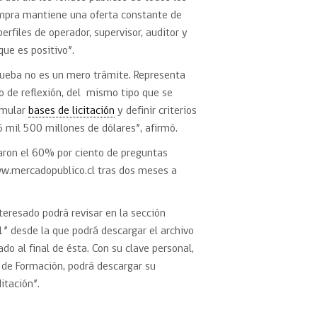
ompra mantiene una oferta constante de
erfiles de operador, supervisor, auditor y
que es positivo”.
rueba no es un mero trámite. Representa
io de reflexión, del mismo tipo que se
rmular
bases de licitación
y definir criterios
 mil 500 millones de dólares”, afirmó.
zaron el 60% por ciento de preguntas
ww.mercadopublico.cl tras dos meses a
teresado podrá revisar en la sección
” desde la que podrá descargar el archivo
o al final de ésta. Con su clave personal,
a de Formación, podrá descargar su
ditación”.