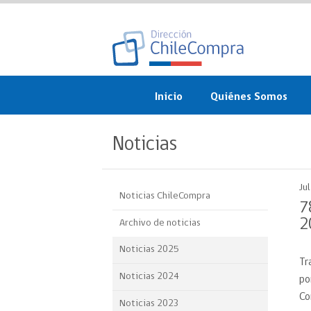
Inicio
Quiénes Somos
¿Qué es ChileCompra?
Noticias
Misión, visión, valores 
objetivos
Ju
Noticias ChileCompra
Organigrama
7
2
Archivo de noticias
Sistema de Gestión
Noticias 2025
Tr
Participación Ciudadan
Noticias 2024
po
Nuestras alianzas
Co
Noticias 2023