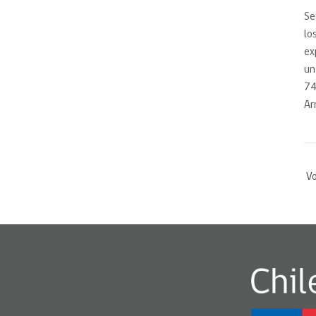
Se
lo
ex
un
74
Ar
Vo