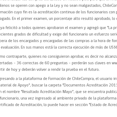
ilenos se operen con apego a la Ley y no sean malgastados, ChileC
rmación cuyo fin es la acreditación continua de los funcionarios con p
ogado. En el primer examen, un porcentaje alto resultó aprobado, lo 
ya felicitó a todos quienes aprobaron el examen y agregó que “La p
ecientes grados de dificultad y exige del funcionario un esfuerzo ser
pera de los encargados y encargadas de las compras a la hora de fo
 evaluación. En sus manos está la correcta ejecución de más de US$6
mo contraparte, quienes no consiguieron aprobar, es decir no alcan
ertadas – 36 correctas de 60 preguntas – perderán sus claves en w
rtir de hoy y deberán volver a rendir la prueba en el futuro.
gresando a la plataforma de Formación de ChileCompra, el usuario in
aterial de Apoyo”, buscar la carpeta “Documentos Acreditación 2011
n el nombre “Resultado Acreditación Mayo”, que se encuentra publicad
 funcionario, una vez ingresado al ambiente privado de la plataform
rtificado de Acreditación, lo puede hacer en sección “Estado de Acre