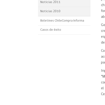
Noticias 2011
ch
fo
Noticias 2010
ab
Boletines ChileCompra Informa
Go
Casos de éxito
cr
es
de
Co
ac
pa
In
“M
co
el
Ce