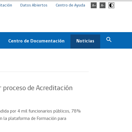
itación
Datos Abiertos
Centro de Ayuda
Centro de Documentación
Noticias
Estado
Documentación Institucional
Noticias
ChileCompra
eedores
Normativa
Archivo de noticias
Boletines
 proceso de Acreditación
ChileCompra
Informa
Casos de éxito
dida por 4 mil funcionarios públicos, 78%
en la plataforma de Formación para