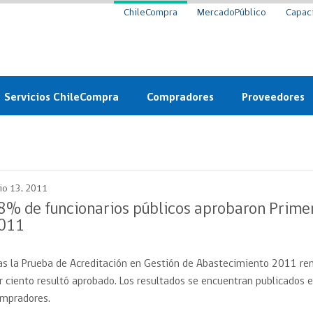
ChileCompra
MercadoPúblico
Capac
Servicios ChileCompra
Compradores
Proveedores
Mercado Público
Nuevos compradores
Cómo vender al 
y
Probidad: Observatorio
Plataforma de Economía
Registro de Prov
ChileCompra
Circular
lio 13, 2011
Compra Ágil
Eficiencia
Compra Ágil
8% de funcionarios públicos aprobaron Primer
Licitaciones
011
Capacitación ChileCompra:
Tipos de Licitaciones
Gratis y en línea
Bases Tipo
as la Prueba de Acreditación en Gestión de Abastecimiento 2011 ren
a
Bases Tipo de Licitación
Certificación competencias
r ciento resultó aprobado. Los resultados se encuentran publicados 
Convenio Marco
Convenio Marco
mpradores.
Centro de Ayuda