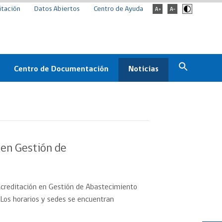
itación
Datos Abiertos
Centro de Ayuda
Centro de Documentación
Noticias
Estado
Documentación Institucional
Noticias
ChileCompra
eedores
Normativa
Archivo de noticias
Boletines
 en Gestión de
ChileCompra
Informa
Casos de éxito
 Acreditación en Gestión de Abastecimiento
 Los horarios y sedes se encuentran