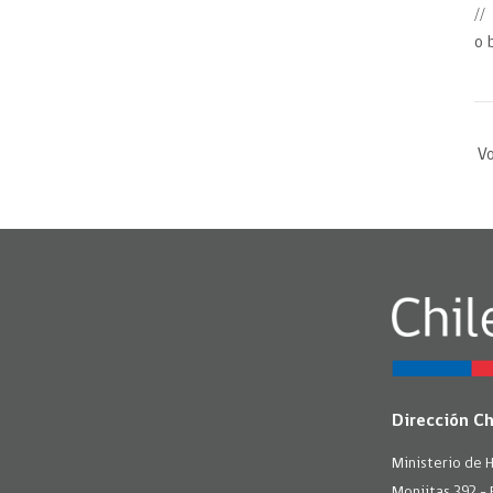
//
o 
Vo
Dirección C
Ministerio de 
Monjitas 392 - 