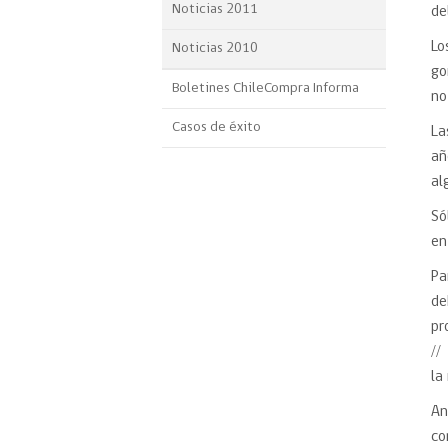
Noticias 2011
de
Lo
Noticias 2010
go
Boletines ChileCompra Informa
no
Casos de éxito
La
añ
al
Só
en
Pa
de
pr
//
la
An
co