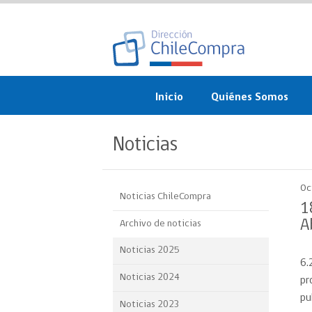
Inicio
Quiénes Somos
¿Qué es ChileCompra?
Noticias
Misión, visión, valores 
objetivos
Oc
Noticias ChileCompra
Organigrama
1
A
Archivo de noticias
Sistema de Gestión
Noticias 2025
6.
Participación Ciudadan
Noticias 2024
pr
Nuestras alianzas
pu
Noticias 2023