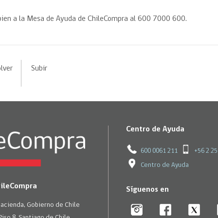
bien a la Mesa de Ayuda de ChileCompra al 600 7000 600.
lver
Subir
Centro de Ayuda
600 0061 211
+56 2 2
Centro de Ayuda
hileCompra
Síguenos en
Hacienda, Gobierno de Chile
Piso 8, Santiago de Chile.