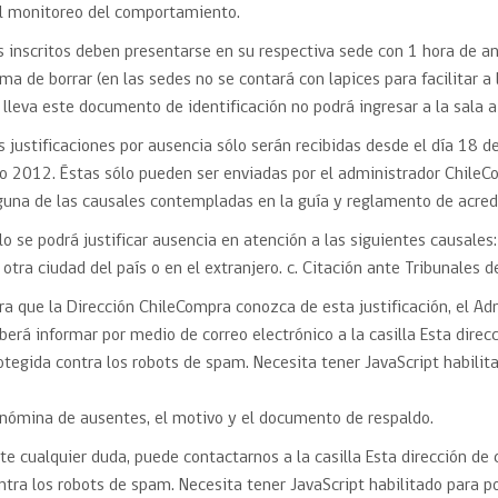
l monitoreo del comportamiento.
s inscritos deben presentarse en su respectiva sede con 1 hora de ant
ma de borrar (en las sedes no se contará con lapices para facilitar a 
 lleva este documento de identificación no podrá ingresar a la sala a 
s justificaciones por ausencia sólo serán recibidas desde el día 18 d
o 2012. Éstas sólo pueden ser enviadas por el administrador ChileCo
guna de las causales contempladas en la guía y reglamento de acred
lo se podrá justificar ausencia en atención a las siguientes causales:
 otra ciudad del país o en el extranjero. c. Citación ante Tribunales de
ra que la Dirección ChileCompra conozca de esta justificación, el Ad
berá informar por medio de correo electrónico a la casilla Esta direc
otegida contra los robots de spam. Necesita tener JavaScript habilita
 nómina de ausentes, el motivo y el documento de respaldo.
te cualquier duda, puede contactarnos a la casilla Esta dirección de 
ntra los robots de spam. Necesita tener JavaScript habilitado para po