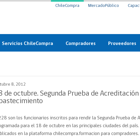
ChileCompra
MercadoPúblico
Capac
Servicios ChileCompra
Compradores
Proveedores
Mercado Público
Nuevos compradores
Cómo vender al 
y
Probidad: Observatorio
Plataforma de Economía
Registro de Prov
ChileCompra
Circular
tubre 8, 2012
Compra Ágil
Eficiencia
Compra Ágil
8 de octubre. Segunda Prueba de Acreditación
Licitaciones
bastecimiento
Capacitación ChileCompra:
Tipos de Licitaciones
Gratis y en línea
Bases Tipo
228 son los funcionarios inscritos para rendir la Segunda Prueba de
a
Bases Tipo de Licitación
Certificación competencias
ogramada para el 18 de octubre en las principales ciudades del país.
Convenio Marco
Convenio Marco
blicados en la plataforma chilecompra.formacion para compradores.
Centro de Ayuda