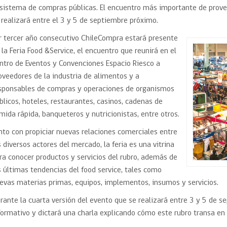
Trato directo
 sistema de compras públicas. El encuentro más importante de provee
Trato directo
Asesorías estratégicas
 realizará entre el 3 y 5 de septiembre próximo.
Subasta inversa
ión
Subasta inversa
electrónica prov
r tercer año consecutivo ChileCompra estará presente
Compras Coordinadas
electrónica
 la Feria Food &Service, el encuentro que reunirá en el
Requisitos para 
uipo
Datos Abiertos
Compra Pública de
Sello Empresa M
ntro de Eventos y Convenciones Espacio Riesco a
Innovación
oveedores de la industria de alimentos y a
API de Mercado Público
sponsables de compras y operaciones de organismos
Gestión de Contratos
blicos, hoteles, restaurantes, casinos, cadenas de
Ciberseguridad
mida rápida, banqueteros y nutricionistas, entre otros.
Compras públicas con
perspectiva de género
Emergencias
nto con propiciar nuevas relaciones comerciales entre
s diversos actores del mercado, la feria es una vitrina
ra conocer productos y servicios del rubro, además de
s últimas tendencias del food service, tales como
evas materias primas, equipos, implementos, insumos y servicios.
rante la cuarta versión del evento que se realizará entre 3 y 5 de 
formativo y dictará una charla explicando cómo este rubro transa en