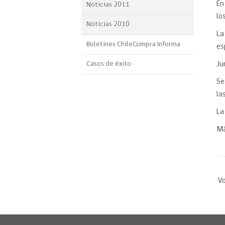
En
Noticias 2011
lo
Noticias 2010
La
Boletines ChileCompra Informa
es
Casos de éxito
Ju
Se
la
La
Má
Vo