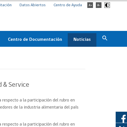
itación
Datos Abiertos
Centro de Ayuda
Centro de Documentación
Noticias
Estado
Documentación Institucional
Noticias
ChileCompra
eedores
Normativa
Archivo de noticias
Boletines
d & Service
ChileCompra
Informa
 respecto a la participación del rubro en
Casos de éxito
dores de la industria alimentaria del país
 respecto a la participación del rubro en