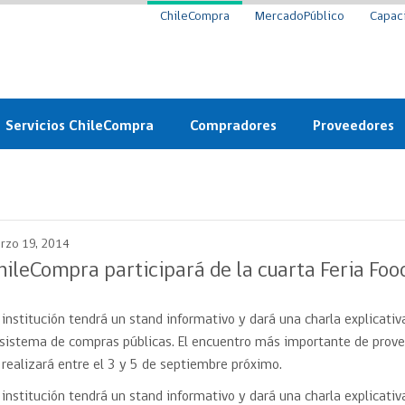
ChileCompra
MercadoPúblico
Capac
Servicios ChileCompra
Compradores
Proveedores
Mercado Público
Nuevos compradores
Cómo vender al 
y
Probidad: Observatorio
Plataforma de Economía
Registro de Prov
ChileCompra
Circular
rzo 19, 2014
Compra Ágil
Eficiencia
Compra Ágil
hileCompra participará de la cuarta Feria Foo
Licitaciones
Capacitación ChileCompra:
Tipos de Licitaciones
Gratis y en línea
 institución tendrá un stand informativo y dará una charla explicativa
Bases Tipo
a
 sistema de compras públicas. El encuentro más importante de provee
Bases Tipo de Licitación
Certificación competencias
 realizará entre el 3 y 5 de septiembre próximo.
Convenio Marco
Convenio Marco
 institución tendrá un stand informativo y dará una charla explicativa
Centro de Ayuda