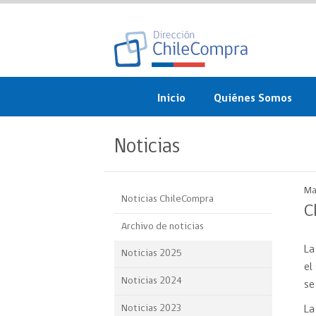
Inicio
Quiénes Somos
¿Qué es ChileCompra?
Noticias
Misión, visión, valores 
objetivos
Ma
Noticias ChileCompra
Organigrama
C
Archivo de noticias
Sistema de Gestión
La
Noticias 2025
Participación Ciudadan
el
Noticias 2024
se
Nuestras alianzas
Noticias 2023
La