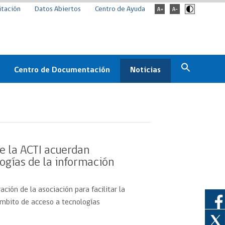
itación
Datos Abiertos
Centro de Ayuda
Centro de Documentación
Noticias
Estado
Documentación Institucional
Noticias
ChileCompra
eedores
Normativa
Archivo de noticias
Boletines
e la ACTI acuerdan
ChileCompra
ogías de la información
Informa
Casos de éxito
ación de la asociación para facilitar la
ámbito de acceso a tecnologías