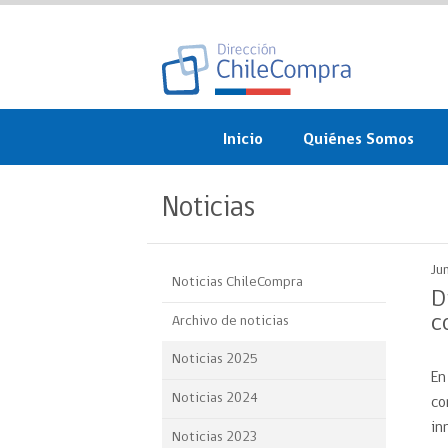
Inicio
Quiénes Somos
¿Qué es ChileCompra?
Noticias
Misión, visión, valores 
objetivos
Ju
Noticias ChileCompra
Organigrama
D
c
Archivo de noticias
Sistema de Gestión
Noticias 2025
En
Participación Ciudadan
Noticias 2024
co
Nuestras alianzas
in
Noticias 2023