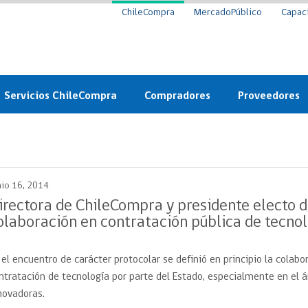
ChileCompra
MercadoPúblico
Capac
Servicios ChileCompra
Compradores
Proveedores
Mercado Público
Nuevos compradores
Cómo vender al 
y
Probidad: Observatorio
Plataforma de Economía
Registro de Prov
ChileCompra
Circular
nio 16, 2014
Compra Ágil
Eficiencia
Compra Ágil
irectora de ChileCompra y presidente electo d
Licitaciones
olaboración en contratación pública de tecnol
Capacitación ChileCompra:
Tipos de Licitaciones
Gratis y en línea
Bases Tipo
 el encuentro de carácter protocolar se definió en principio la colabor
a
Bases Tipo de Licitación
Certificación competencias
ntratación de tecnología por parte del Estado, especialmente en el 
Convenio Marco
Convenio Marco
novadoras.
Centro de Ayuda