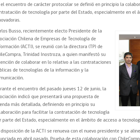
Trato directo
 el encuentro de carácter protocolar se definió en principio la colabor
Trato directo
Asesorías estratégicas
ntratación de tecnología por parte del Estado, especialmente en el 
Subasta inversa
ión
Subasta inversa
electrónica prov
novadoras.
Compras Coordinadas
electrónica
rlos Busso, recientemente electo Presidente de la
Requisitos para 
uipo
Datos Abiertos
Compra Pública de
Sello Empresa M
ociación Chilena de Empresas de Tecnología de
Innovación
formación (ACTI), se reunió con la directora (TP) de
API de Mercado Público
ileCompra, Trinidad Inostroza, a quien manifestó su
Gestión de Contratos
tención de colaborar en lo relativo a las contrataciones
Ciberseguridad
blicas de tecnologías de la información y la
Compras públicas con
perspectiva de género
municación.
Emergencias
rante el encuentro del pasado jueves 12 de junio, la
ociación indicó que presentará una propuesta de
enda más detallada, definiendo en principio su
laboración para facilitar la contratación de tecnología
r parte del Estado, especialmente en el ámbito de acceso a tecnolog
 disposición de la ACTI se renueva con el nuevo presidente y se alin
unciada en abril pasado. Prueba de esta colaboración con ChileCompr