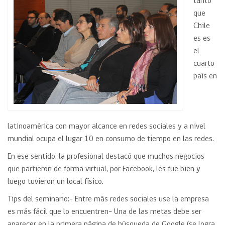
tanto
que
Chile
es es
el
cuarto
país en
latinoamérica con mayor alcance en redes sociales y a nivel
mundial ocupa el lugar 10 en consumo de tiempo en las redes.
En ese sentido, la profesional destacó que muchos negocios
que partieron de forma virtual, por Facebook, les fue bien y
luego tuvieron un local físico.
Tips del seminario:- Entre más redes sociales use la empresa
es más fácil que lo encuentren- Una de las metas debe ser
aparecer en la primera página de búsqueda de Google (se logra