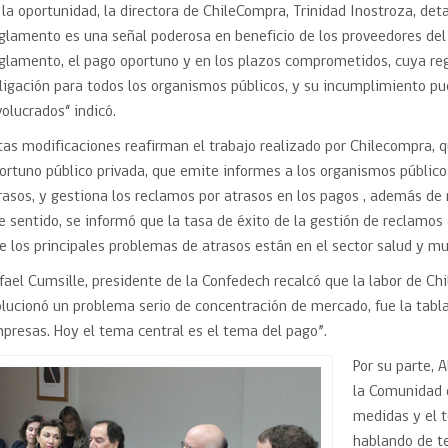
 la oportunidad, la directora de ChileCompra, Trinidad Inostroza, det
glamento es una señal poderosa en beneficio de los proveedores del 
glamento, el pago oportuno y en los plazos comprometidos, cuya regl
ligación para todos los organismos públicos, y su incumplimiento pu
volucrados“ indicó.
tas modificaciones reafirman el trabajo realizado por Chilecompra
ortuno público privada, que emite informes a los organismos públicos
rasos, y gestiona los reclamos por atrasos en los pagos , además de
e sentido, se informó que la tasa de éxito de la gestión de reclamos
e los principales problemas de atrasos están en el sector salud y mu
fael Cumsille, presidente de la Confedech recalcó que la labor de 
olucionó un problema serio de concentración de mercado, fue la tabl
presas. Hoy el tema central es el tema del pago”.
Por su parte, A
la Comunidad d
medidas y el t
hablando de t