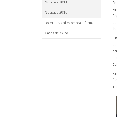
Noticias 2011
En
Re
Noticias 2010
Re
ob
Boletines ChileCompra Informa
in
Casos de éxito
Es
op
at
es
qu
Ra
“s
em