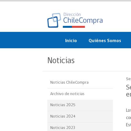
Inicio
Quiénes Somos
¿Qué es ChileCompra?
Noticias
Misión, visión, valores 
objetivos
Se
Noticias ChileCompra
Organigrama
S
e
Archivo de noticias
Sistema de Gestión
Noticias 2025
Lo
Participación Ciudadan
Noticias 2024
co
Nuestras alianzas
Es
Noticias 2023