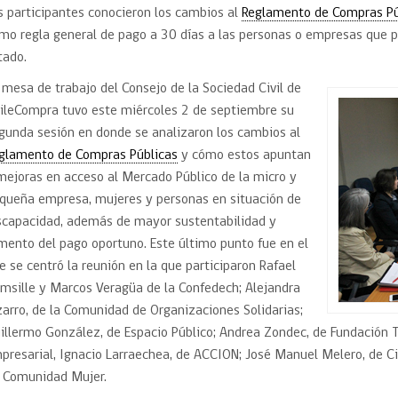
Trato directo
s participantes conocieron los cambios al
Reglamento de Compras Pú
Trato directo
Asesorías estratégicas
mo regla general de pago a 30 días a las personas o empresas que p
Subasta inversa
ión
Subasta inversa
electrónica prov
tado.
Compras Coordinadas
electrónica
 mesa de trabajo del Consejo de la Sociedad Civil de
Requisitos para 
uipo
Datos Abiertos
Compra Pública de
Sello Empresa M
ileCompra tuvo este miércoles 2 de septiembre su
Innovación
gunda sesión en donde se analizaron los cambios al
API de Mercado Público
glamento de Compras Públicas
y cómo estos apuntan
Gestión de Contratos
mejoras en acceso al Mercado Público de la micro y
Ciberseguridad
queña empresa, mujeres y personas en situación de
Compras públicas con
perspectiva de género
scapacidad, además de mayor sustentabilidad y
Emergencias
mento del pago oportuno. Este último punto fue en el
e se centró la reunión en la que participaron Rafael
msille y Marcos Veragüa de la Confedech; Alejandra
zarro, de la Comunidad de Organizaciones Solidarias;
illermo González, de Espacio Público; Andrea Zondec, de Fundación 
presarial, Ignacio Larraechea, de ACCION; José Manuel Melero, de 
 Comunidad Mujer.