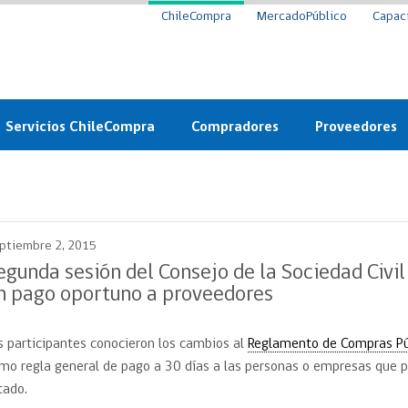
ChileCompra
MercadoPúblico
Capac
Servicios ChileCompra
Compradores
Proveedores
Mercado Público
Nuevos compradores
Cómo vender al 
y
Probidad: Observatorio
Plataforma de Economía
Registro de Prov
ChileCompra
Circular
ptiembre 2, 2015
Compra Ágil
Eficiencia
Compra Ágil
egunda sesión del Consejo de la Sociedad Civi
Licitaciones
n pago oportuno a proveedores
Capacitación ChileCompra:
Tipos de Licitaciones
Gratis y en línea
Bases Tipo
s participantes conocieron los cambios al
Reglamento de Compras Pú
a
Bases Tipo de Licitación
Certificación competencias
mo regla general de pago a 30 días a las personas o empresas que p
Convenio Marco
Convenio Marco
tado.
Centro de Ayuda