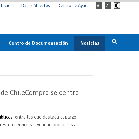
itación
Datos Abiertos
Centro de Ayuda
Centro de Documentación
Noticias
Estado
Documentación Institucional
Noticias
ChileCompra
eedores
Normativa
Archivo de noticias
Boletines
l de ChileCompra se centra
ChileCompra
Informa
Casos de éxito
blicas
, entre los que destaca el plazo
resten servicios o vendan productos al