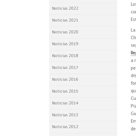
Lo
Proyecto BID
Noticias 2022
co
Reportes Ley de Inclus
Es
Noticias 2021
Laboral
La
Noticias 2020
Sé parte de nuestro eq
Ch
Noticias 2019
se
Re
Noticias 2018
a 
Noticias 2017
pe
di
Noticias 2016
fo
qu
Noticias 2015
Cu
Noticias 2014
Pi
Gu
Noticias 2013
Em
Noticias 2012
de