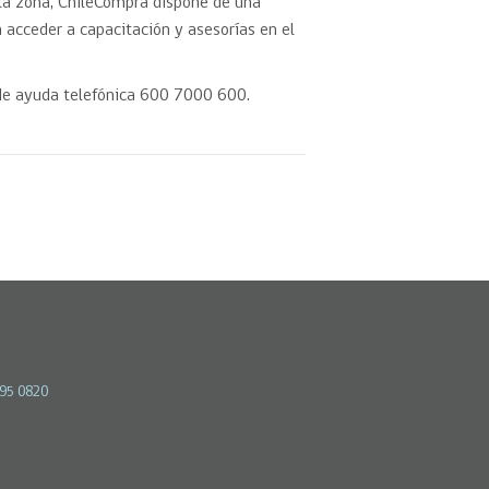
la zona, ChileCompra dispone de una
 acceder a capacitación y asesorías en el
 de ayuda telefónica 600 7000 600.
595 0820