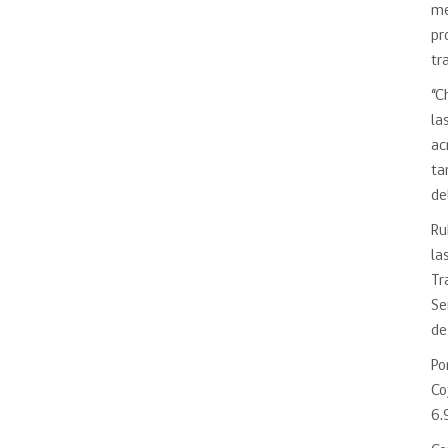
me
pr
tr
“C
la
ac
ta
de
Ru
la
Tr
Se
de
Po
Co
6.