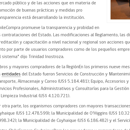
rcado público y de las acciones que en materia de
omoción de buenas prácticas y medidas pro
ansparencia está desarrollando la institución.
hileCompra promueve la transparencia y probidad en
s contrataciones del Estado. Las modificaciones al Reglamento, las d
reditación y capacitación a nivel nacional y regional son acciones q
nto por parte de usuarios compradores como de los pequeños empres
l sistema” dijo Trinidad Inostroza.
bros y mayores compradores de la RegiónEn los primeros nueve mese
s
entidades
del Estado fueron Servicios de Construcción y Mantenimi
ansporte, Almacenaje y Correo (US$ 5.184.481); Equipo, Accesorios 
rvicios Profesionales, Administrativos y Consultorías para la Gestió
 Limpieza Industrial (US$ 4.120.721).
r otra parte, los organismos compradores con mayores transacciones 
yhaique (US$ 12.478.599); la Municipalidad de O’Higgins (US$ 10.32
998.342); la Municipalidad de Coyhaique (US$ 6.186.482) y el Servic