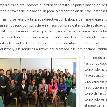
mporales de proveedores que buscan facilitar la participación de de 
tado a través de la asociación para la presentación de propuestas a li
imismo se refirió a la nueva directiva con Enfoque de género que e
ganismos públicos consideren en sus compras criterios de evaluación
cial, como serían aquellas que permiten la participación activa de la
xiste una brecha en cuanto a la participación de género, donde las m
ntos transados. La directiva es una medida afirmativa tendiente a
oductos y sus servicios a través del Mercado Público” declaró Trinida
De acuerdo a 
los pagos deb
compradoras de
la aceptación 
tributario de 
restricciones 
como de fiel 
compradores a
el pago de la 