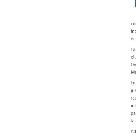
co
in
de
La
el
Oy
Ma
En
ju
re
in
pa
la
Ad