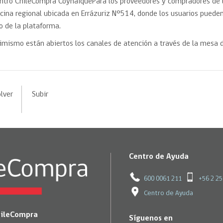
ntro ChileCompra CoyhaiquePara los proveedores y compradores de 
icina regional ubicada en Errázuriz N°514, donde los usuarios pueden
o de la plataforma.
imismo están abiertos los canales de atención a través de la mesa
lver
Subir
Centro de Ayuda
600 0061 211
+56 2 2
Centro de Ayuda
hileCompra
Síguenos en