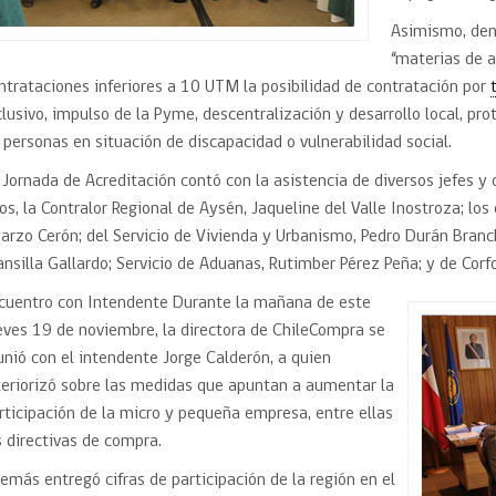
Asimismo, den
“materias de a
ntrataciones inferiores a 10 UTM la posibilidad de contratación por
clusivo, impulso de la Pyme, descentralización y desarrollo local, p
 personas en situación de discapacidad o vulnerabilidad social.
 Jornada de Acreditación contó con la asistencia de diversos jefes y d
los, la Contralor Regional de Aysén, Jaqueline del Valle Inostroza; los
arzo Cerón; del Servicio de Vivienda y Urbanismo, Pedro Durán Branchi;
nsilla Gallardo; Servicio de Aduanas, Rutimber Pérez Peña; y de Corf
cuentro con Intendente Durante la mañana de este
eves 19 de noviembre, la directora de ChileCompra se
unió con el intendente Jorge Calderón, a quien
teriorizó sobre las medidas que apuntan a aumentar la
rticipación de la micro y pequeña empresa, entre ellas
s directivas de compra.
emás entregó cifras de participación de la región en el