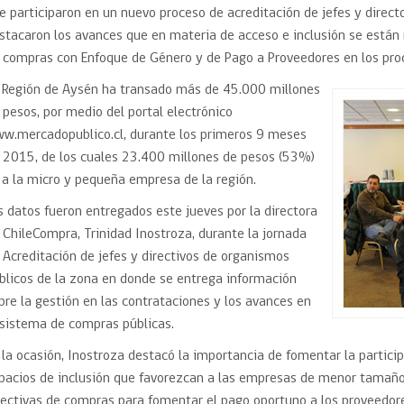
Trato directo
e participaron en un nuevo proceso de acreditación de jefes y directo
Trato directo
Asesorías estratégicas
stacaron los avances que en materia de acceso e inclusión se están 
Subasta inversa
ión
Subasta inversa
electrónica prov
 compras con Enfoque de Género y de Pago a Proveedores en los proc
Compras Coordinadas
electrónica
 Región de Aysén ha transado más de 45.000 millones
Requisitos para 
uipo
Datos Abiertos
Compra Pública de
Sello Empresa M
 pesos, por medio del portal electrónico
Innovación
w.mercadopublico.cl, durante los primeros 9 meses
API de Mercado Público
 2015, de los cuales 23.400 millones de pesos (53%)
Gestión de Contratos
 a la micro y pequeña empresa de la región.
Ciberseguridad
Compras públicas con
s datos fueron entregados este jueves por la directora
perspectiva de género
Emergencias
 ChileCompra, Trinidad Inostroza, durante la jornada
 Acreditación de jefes y directivos de organismos
blicos de la zona en donde se entrega información
bre la gestión en las contrataciones y los avances en
 sistema de compras públicas.
 la ocasión, Inostroza destacó la importancia de fomentar la partic
pacios de inclusión que favorezcan a las empresas de menor tamañ
rectivas de compras para fomentar el pago oportuno a los proveedor