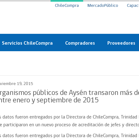
ChileCompra
MercadoPúblico
Capac
Servicios ChileCompra
Compradores
Proveedores
Mercado Público
Nuevos compradores
Cómo vender al 
y
Probidad: Observatorio
Plataforma de Economía
Registro de Prov
ChileCompra
Circular
viembre 19, 2015
Compra Ágil
Eficiencia
Compra Ágil
rganismos públicos de Aysén transaron más de
Licitaciones
ntre enero y septiembre de 2015
Capacitación ChileCompra:
Tipos de Licitaciones
Gratis y en línea
Bases Tipo
s datos fueron entregados por la Directora de ChileCompra, Trinidad 
a
Bases Tipo de Licitación
Certificación competencias
e participaron en un nuevo proceso de acreditación de jefes y directo
Convenio Marco
Convenio Marco
s datos fueron entregados por la Directora de ChileCompra, Trinidad 
Centro de Ayuda