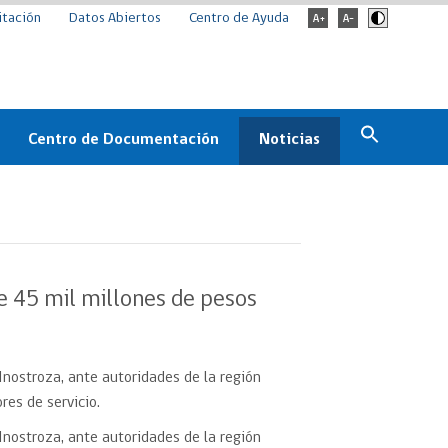
itación
Datos Abiertos
Centro de Ayuda
Centro de Documentación
Noticias
Estado
Documentación Institucional
Noticias
ChileCompra
eedores
Normativa
Archivo de noticias
Boletines
 45 mil millones de pesos
ChileCompra
Informa
Casos de éxito
Inostroza, ante autoridades de la región
res de servicio.
Inostroza, ante autoridades de la región