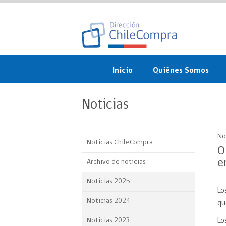
Inicio
Quiénes Somos
¿Qué es ChileCompra?
Noticias
Misión, visión, valores 
objetivos
No
Noticias ChileCompra
Organigrama
O
e
Archivo de noticias
Sistema de Gestión
Noticias 2025
Lo
Participación Ciudadan
Noticias 2024
qu
Nuestras alianzas
Noticias 2023
Lo