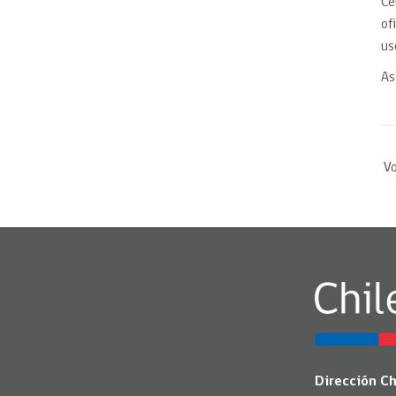
Ce
of
us
As
Vo
Dirección C