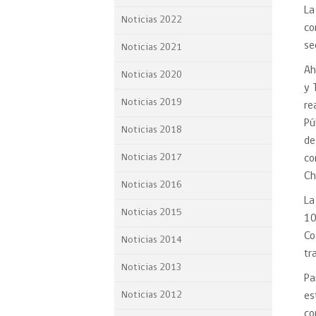
La
Proyecto BID
Noticias 2022
co
Reportes Ley de Inclus
se
Noticias 2021
Laboral
Ah
Noticias 2020
Sé parte de nuestro eq
y 
Noticias 2019
re
Pú
Noticias 2018
de
Noticias 2017
co
Ch
Noticias 2016
La
Noticias 2015
10
Co
Noticias 2014
tr
Noticias 2013
Pa
Noticias 2012
es
co