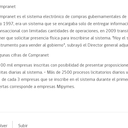
mpranet
mpranet es el sistema electrónico de compras gubernamentales de M
o 1997, era un sistema que se encargaba solo de entregar informa
ansaccional con limitadas cantidades de operaciones, en 2009 trans
ner que solicitar presencia física para inscribirse al sistema. “Hoy e
strumento para vender al gobierno”, subrayó el Director general adju
gunas cifras de Compranet
200 mil empresas inscritas con posibilidad de presentar proposicione
sitas diarias al sistema. • Más de 2500 procesos licitatorios diarios 
1 de cada 3 empresas que se inscribe en el sistema durante el prime
ertas corresponde a empresas Mipymes.
lver
Subir