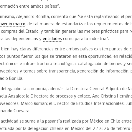
formación entre ambos países”.
imismo, Alejandro Bonilla, comentó que “se está replanteando el pe
nvenio marco
, de tal manera de estandarizar los requerimientos de b
 compras del Estado, y también generar las mejores prácticas para r
ra las dependencias y
entidades
como para la industria”.
i bien, hay claras diferencias entre ambos países existen puntos de
tos puntos fueron los que se trataron en esta oportunidad, en relac
ectrónicos e infraestructura tecnológica, catalogación de bienes y se
oveedores y temas sobre transparencia, generación de información, p
adió Bonilla.
 delegación la componía, además, la Directora General Adjunta de N
sela Anzaldo; la Directora de procesos y enlace, Ana Cristina Hernán
oveedores, Marco Román; el Director de Estudios Internacionales, Juli
rnando Guevara.
 actividad se suma a la pasantía realizada por México en Chile entr
ectuada por la delegación chilena en México del 22 al 26 de febrero