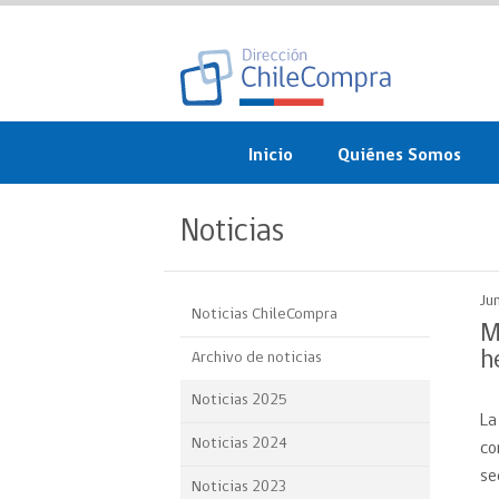
Inicio
Quiénes Somos
¿Qué es ChileCompra?
Noticias
Misión, visión, valores 
objetivos
Ju
Noticias ChileCompra
Organigrama
M
h
Archivo de noticias
Sistema de Gestión
Noticias 2025
La
Participación Ciudadan
Noticias 2024
co
Nuestras alianzas
se
Noticias 2023