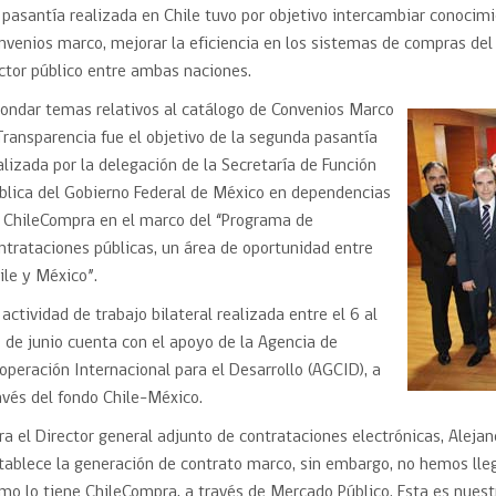
Trato directo
 pasantía realizada en Chile tuvo por objetivo intercambiar conocimi
Trato directo
Asesorías estratégicas
nvenios marco, mejorar la eficiencia en los sistemas de compras del 
Subasta inversa
ión
Subasta inversa
electrónica prov
ctor público entre ambas naciones.
Compras Coordinadas
electrónica
ondar temas relativos al catálogo de Convenios Marco
Requisitos para 
uipo
Datos Abiertos
Compra Pública de
Sello Empresa M
Transparencia fue el objetivo de la segunda pasantía
Innovación
alizada por la delegación de la Secretaría de Función
API de Mercado Público
blica del Gobierno Federal de México en dependencias
Gestión de Contratos
 ChileCompra en el marco del “Programa de
Ciberseguridad
ntrataciones públicas, un área de oportunidad entre
Compras públicas con
perspectiva de género
ile y México”.
Emergencias
 actividad de trabajo bilateral realizada entre el 6 al
 de junio cuenta con el apoyo de la Agencia de
operación Internacional para el Desarrollo (AGCID), a
avés del fondo Chile-México.
ra el Director general adjunto de contrataciones electrónicas, Aleja
tablece la generación de contrato marco, sin embargo, no hemos lle
mo lo tiene ChileCompra, a través de Mercado Público. Esta es nuest