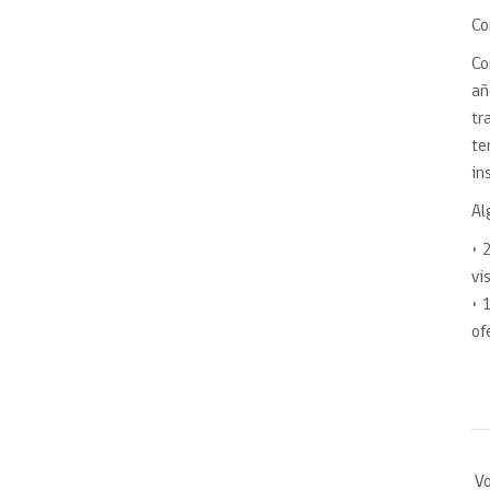
Co
Co
añ
tr
te
in
Al
• 
vi
• 
of
Vo