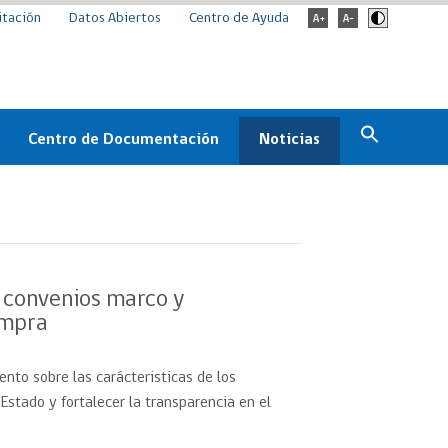
itación
Datos Abiertos
Centro de Ayuda
Centro de Documentación
Noticias
Estado
Documentación Institucional
Noticias
ChileCompra
eedores
Normativa
Archivo de noticias
Boletines
 convenios marco y
ChileCompra
ompra
Informa
Casos de éxito
ento sobre las carácteristicas de los
Estado y fortalecer la transparencia en el