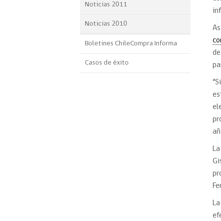
Noticias 2011
in
Noticias 2010
As
co
Boletines ChileCompra Informa
de
Casos de éxito
pa
“S
es
el
pr
añ
La
Gi
pr
Fe
La
ef