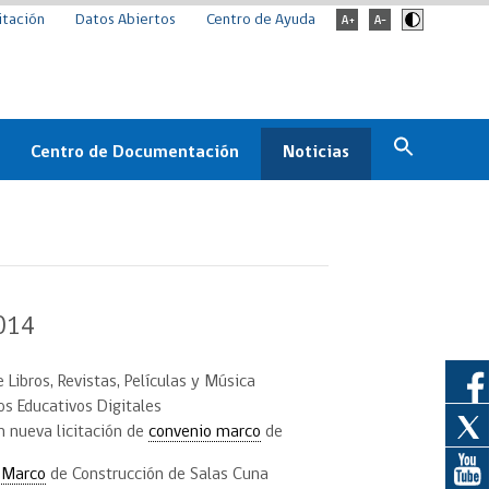
itación
Datos Abiertos
Centro de Ayuda
Centro de Documentación
Noticias
Estado
Documentación Institucional
Noticias
ChileCompra
eedores
Normativa
Archivo de noticias
Boletines
2014
ChileCompra
Informa
 Libros, Revistas, Películas y Música
Casos de éxito
os Educativos Digitales
 nueva licitación de
convenio marco
de
 Marco
de Construcción de Salas Cuna