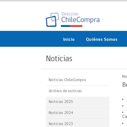
Inicio
Quiénes Somos
¿Qué es ChileCompra?
Noticias
Misión, visión, valores 
objetivos
No
Noticias ChileCompra
Organigrama
B
Archivo de noticias
Sistema de Gestión
Noticias 2025
Participación Ciudadan
Noticias 2024
Ca
Nuestras alianzas
Noticias 2023