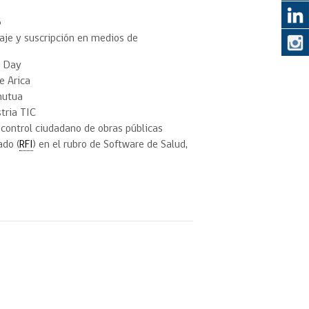
5
aje y suscripción en medios de
eedor
a Day
obtener el
e Arica
ujer
mutua
tria TIC
 control ciudadano de obras públicas
ado (
RFI
) en el rubro de Software de Salud,