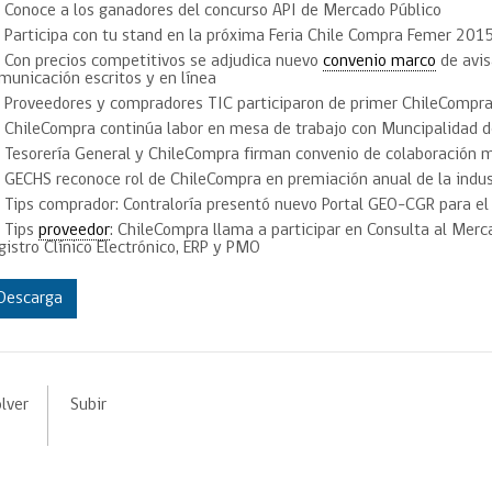
Trato directo
Conoce a los ganadores del concurso API de Mercado Público
Trato directo
Participa con tu stand en la próxima Feria Chile Compra Femer 201
Asesorías estratégicas
Subasta inversa
Con precios competitivos se adjudica nuevo
convenio marco
de avis
ión
Subasta inversa
electrónica prov
municación escritos y en línea
Compras Coordinadas
electrónica
Proveedores y compradores TIC participaron de primer ChileCompr
Requisitos para 
ChileCompra continúa labor en mesa de trabajo con Muncipalidad d
uipo
Datos Abiertos
Compra Pública de
Sello Empresa M
Innovación
Tesorería General y ChileCompra firman convenio de colaboración 
GECHS reconoce rol de ChileCompra en premiación anual de la indus
API de Mercado Público
Gestión de Contratos
Tips comprador: Contraloría presentó nuevo Portal GEO-CGR para el
Tips
proveedor
: ChileCompra llama a participar en Consulta al Merc
Ciberseguridad
gistro Clínico Electrónico, ERP y PMO
Compras públicas con
perspectiva de género
Emergencias
Descarga
lver
Subir