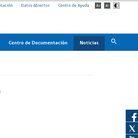
itación
Datos Abiertos
Centro de Ayuda
Centro de Documentación
Noticias
Estado
Documentación Institucional
Noticias
ChileCompra
eedores
Normativa
Archivo de noticias
Boletines
0
ChileCompra
Informa
Casos de éxito