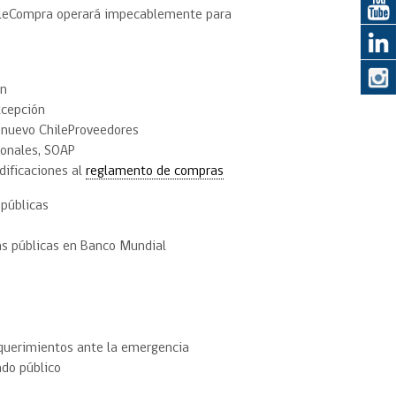
hileCompra operará impecablemente para
eedor
ón
obtener el
ujer
xcepción
e nuevo ChileProveedores
sonales, SOAP
dificaciones al
reglamento de compras
públicas
E
as públicas en Banco Mundial
querimientos ante la emergencia
ado público