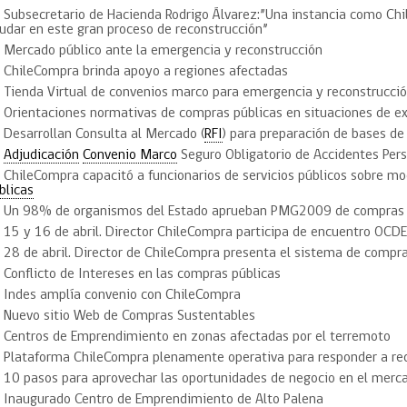
Trato directo
Subsecretario de Hacienda Rodrigo Álvarez:”Una instancia como C
Trato directo
udar en este gran proceso de reconstrucción”
Asesorías estratégicas
Subasta inversa
Mercado público ante la emergencia y reconstrucción
ión
Subasta inversa
electrónica prov
Compras Coordinadas
ChileCompra brinda apoyo a regiones afectadas
electrónica
Tienda Virtual de convenios marco para emergencia y reconstrucci
Requisitos para 
uipo
Datos Abiertos
Compra Pública de
Sello Empresa M
Orientaciones normativas de compras públicas en situaciones de e
Innovación
Desarrollan Consulta al Mercado (
RFI
) para preparación de bases d
API de Mercado Público
Adjudicación
Convenio Marco
Seguro Obligatorio de Accidentes Per
Gestión de Contratos
ChileCompra capacitó a funcionarios de servicios públicos sobre mo
blicas
Ciberseguridad
Compras públicas con
Un 98% de organismos del Estado aprueban PMG2009 de compras 
perspectiva de género
Emergencias
15 y 16 de abril. Director ChileCompra participa de encuentro OCD
28 de abril. Director de ChileCompra presenta el sistema de compr
Conflicto de Intereses en las compras públicas
Indes amplía convenio con ChileCompra
Nuevo sitio Web de Compras Sustentables
Centros de Emprendimiento en zonas afectadas por el terremoto
Plataforma ChileCompra plenamente operativa para responder a re
10 pasos para aprovechar las oportunidades de negocio en el merc
Inaugurado Centro de Emprendimiento de Alto Palena