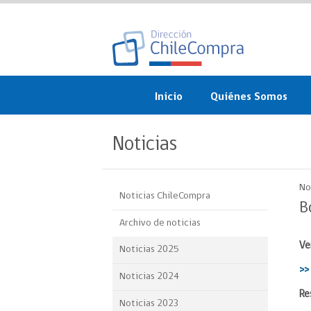
Inicio
Quiénes Somos
¿Qué es ChileCompra?
Noticias
Misión, visión, valores 
objetivos
No
Noticias ChileCompra
Organigrama
B
Archivo de noticias
Sistema de Gestión
Ve
Noticias 2025
Participación Ciudadan
>>
Noticias 2024
Nuestras alianzas
Re
Noticias 2023