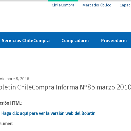
ChileCompra
MercadoPúblico
Capac
Servicios ChileCompra
Compradores
Proveedores
Mercado Público
Nuevos compradores
Cómo vender al 
y
Probidad: Observatorio
Plataforma de Economía
Registro de Prov
ChileCompra
Circular
viembre 8, 2016
Compra Ágil
Eficiencia
Compra Ágil
oletin ChileCompra Informa N°85 marzo 201
Licitaciones
Capacitación ChileCompra:
Tipos de Licitaciones
Gratis y en línea
rsión HTML:
Bases Tipo
a
Bases Tipo de Licitación
 Haga clic aquí para ver la versión web del Boletín
Certificación competencias
Convenio Marco
Convenio Marco
sumen:
Centro de Ayuda