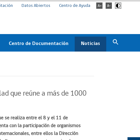
itación
Datos Abiertos
Centro de Ayuda
Centro de Documentación
Noticias
Estado
Documentación Institucional
Noticias
ChileCompra
eedores
Normativa
Archivo de noticias
Boletines
Clad que reúne a más de 1000
ChileCompra
Informa
Casos de éxito
ue se realiza entre el 8 y el 11 de
enta con la participación de organismos
nternacionales, entre ellos la Dirección