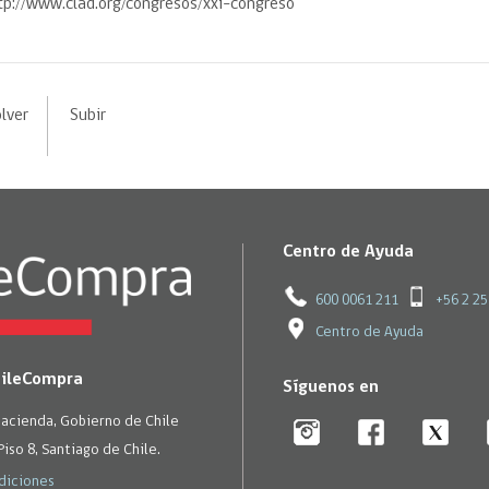
tp://www.clad.org/congresos/xxi-congreso
lver
Subir
Centro de Ayuda
600 0061 211
+56 2 2
Centro de Ayuda
hileCompra
Síguenos en
Hacienda, Gobierno de Chile
Piso 8, Santiago de Chile.
diciones