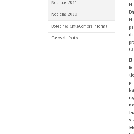
Noticias 2011
El
Di
Noticias 2010
El
Boletines ChileCompra Informa
pa
di
Casos de éxito
pr
C
El
Re
ti
po
Na
re
mo
fa
y 
Má