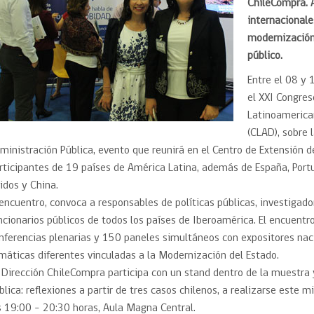
Trato directo
ChileCompra. 
Trato directo
internacionale
Asesorías estratégicas
Subasta inversa
modernización 
ión
Subasta inversa
electrónica prov
Compras Coordinadas
electrónica
público.
Requisitos para 
Entre el 08 y 
uipo
Datos Abiertos
Compra Pública de
Sello Empresa M
Innovación
el XXI Congres
Latinoamerica
API de Mercado Público
Gestión de Contratos
(CLAD), sobre 
Ciberseguridad
ministración Pública, evento que reunirá en el Centro de Extensión 
Compras públicas con
rticipantes de 19 países de América Latina, además de España, Portu
perspectiva de género
Emergencias
idos y China.
 encuentro, convoca a responsables de políticas públicas, investigado
ncionarios públicos de todos los países de Iberoamérica. El encuentr
nferencias plenarias y 150 paneles simultáneos con expositores naci
máticas diferentes vinculadas a la Modernización del Estado.
 Dirección ChileCompra participa con un stand dentro de la muestr
blica: reflexiones a partir de tres casos chilenos, a realizarse este
s 19:00 – 20:30 horas, Aula Magna Central.