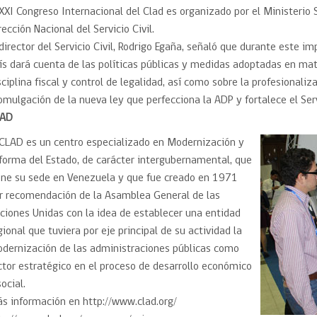
 XXI Congreso Internacional del Clad es organizado por el Ministerio 
rección Nacional del Servicio Civil.
 director del Servicio Civil, Rodrigo Egaña, señaló que durante este i
ís dará cuenta de las políticas públicas y medidas adoptadas en mat
sciplina fiscal y control de legalidad, así como sobre la profesionaliz
omulgación de la nueva ley que perfecciona la ADP y fortalece el Servi
LAD
 CLAD es un centro especializado en Modernización y
forma del Estado, de carácter intergubernamental, que
ene su sede en Venezuela y que fue creado en 1971
r recomendación de la Asamblea General de las
ciones Unidas con la idea de establecer una entidad
gional que tuviera por eje principal de su actividad la
dernización de las administraciones públicas como
ctor estratégico en el proceso de desarrollo económico
social.
s información en http://www.clad.org/