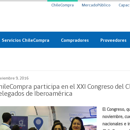
ChileCompra
MercadoPúblico
Capac
Servicios ChileCompra
Compradores
Proveedores
Mercado Público
Nuevos compradores
Cómo vender al 
y
Probidad: Observatorio
Plataforma de Economía
Registro de Prov
ChileCompra
Circular
viembre 9, 2016
Compra Ágil
Eficiencia
Compra Ágil
hileCompra participa en el XXI Congreso del 
Licitaciones
elegados de Iberoamérica
Capacitación ChileCompra:
Tipos de Licitaciones
Gratis y en línea
Bases Tipo
El Congreso, q
a
Bases Tipo de Licitación
Certificación competencias
noviembre, cu
Convenio Marco
Convenio Marco
nacionales e i
Centro de Ayuda