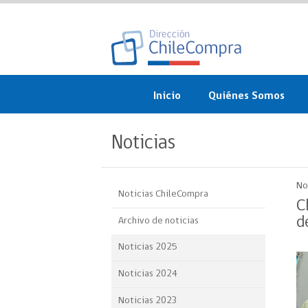
Inicio
Quiénes Somos
¿Qué es ChileCompra?
Noticias
Misión, visión, valores 
objetivos
No
Noticias ChileCompra
Organigrama
C
d
Archivo de noticias
Sistema de Gestión
Noticias 2025
Participación Ciudadan
Noticias 2024
Nuestras alianzas
Noticias 2023