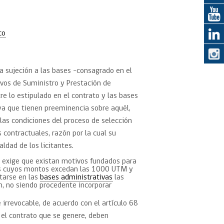
eedor
co
obtener el
ujer
a sujeción a las bases -consagrado en el
ivos de Suministro y Prestación de
re lo estipulado en el contrato y las bases
 ya que tienen preeminencia sobre aquél,
 las condiciones del proceso de selección
 contractuales, razón por la cual su
ldad de los licitantes.
a, exige que existan motivos fundados para
tos cuyos montos excedan las 1000 UTM y
tarse en las
bases administrativas
las
ón, no siendo procedente incorporar
 irrevocable, de acuerdo con el artículo 68
el contrato que se genere, deben