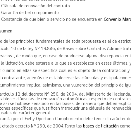
Trato directo
Trato directo
Cláusula de renovación del contrato
Asesorías estratégicas
Garantía de fiel cumplimiento
Subasta inversa
ión
Subasta inversa
electrónica prov
Constancia de que bien o servicio no se encuentra en
Convenio Mar
Compras Coordinadas
electrónica
esumen
Requisitos para 
uipo
Datos Abiertos
Compra Pública de
Sello Empresa M
Innovación
o de los principios fundamentales de toda propuesta es el de estrict
tículo 10 de la ley N° 19.886, de Bases sobre Contratos Administrat
API de Mercado Público
Gestión de Contratos
rvicios-, de modo que, en caso de producirse alguna discrepancia ent
Ciberseguridad
 la licitación, debe estarse a lo que se establezca en estas últimas,
Compras públicas con
r cuanto en ellas se especifica cuál es el objeto de la contratación y
perspectiva de género
Emergencias
l contratante, además de establecerse las cláusulas y estipulaciones
cumplimiento implica, asimismo, una vulneración del principio de igua
 artículo 12 del decreto N° 250, de 2004, del Ministerio de Haciend
tablecer cláusulas de renovación automáticas, respecto de contra
e así se hubiese señalado en las bases, de manera que deben explici
zones específicas que justifican introducir una cláusula de renovaci
usales de carácter general.
rantía por el Fiel y Oportuno Cumplimiento debe tener el carácter de
l citado decreto N° 250, de 2004.Tanto las
bases de licitación
como 