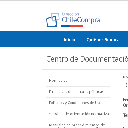
Inicio
Quiénes Somos
¿Qué es ChileCompra?
Centro de Documentaci
Misión, visión, valores 
objetivos
No
Normativa
Organigrama
D
Directivas de compras públicas
Sistema de Gestión
Fe
Políticas y Condiciones de Uso
Or
Participación Ciudadan
Servicio de orientación normativa
Te
Nuestras alianzas
Manuales de procedimientos de