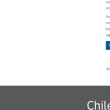
co
re
Se
re
bi
vi
Vo