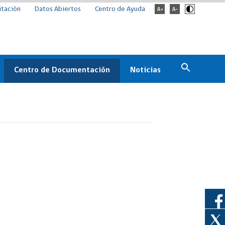
itación
Datos Abiertos
Centro de Ayuda
Centro de Documentación
Noticias
Estado
Documentación Institucional
Noticias
ChileCompra
eedores
Normativa
Archivo de noticias
Boletines
ChileCompra
Informa
Casos de éxito