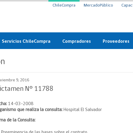
ChileCompra
MercadoPúblico
Capac
Servicios ChileCompra
Compradores
Proveedores
Mercado Público
Nuevos compradores
Cómo vender al 
ón
y
Probidad: Observatorio
Plataforma de Economía
Registro de Prov
ChileCompra
Circular
viembre 9, 2016
Compra Ágil
Eficiencia
Compra Ágil
ictamen N° 11788
Licitaciones
Capacitación ChileCompra:
Tipos de Licitaciones
cha:
14-03-2008
Gratis y en línea
Bases Tipo
ganismo que realiza la consulta:
Hospital El Salvador
a
Bases Tipo de Licitación
Certificación competencias
ma de la Consulta:
Convenio Marco
Convenio Marco
Centro de Ayuda
Preeminencia de las bases sobre el contrato