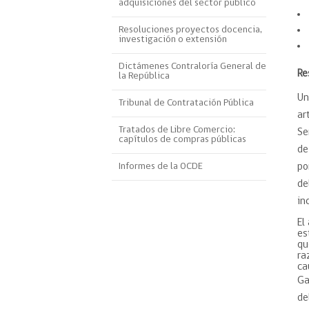
adquisiciones del sector público
Proyecto BID
Resoluciones proyectos docencia,
investigación o extensión
Reportes Ley de Inclus
Laboral
Dictámenes Contraloría General de
R
la República
Sé parte de nuestro eq
Un
Tribunal de Contratación Pública
ar
Tratados de Libre Comercio:
Se
capítulos de compras públicas
de
Informes de la OCDE
po
de
in
El
es
qu
ra
ca
Ga
de