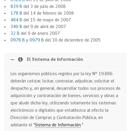
0928 B
de
l 21
de
julio
de
2008
839 B
de
l 3
de
julio
de
2008
178 B
de
l 14
de
febrero
de
2008
484 B
de
l 15
de
mayo
de
2007
340 B
del
9
de
abril
de
2007
32 B
del
9
de
enero 2007
0978 B
y
0979 B
de
l 30
de
diciembre
de
2005
El Sistema de Información
Los organismos públicos regidos por la ley N° 19.886
deberán cotizar, licitar, contratar, adjudicar, solicitar el
despacho y, en general, desarrollar todos sus procesos de
adquisición y contratación de bienes, servicios y obras a
que alude dicha ley, utilizando solamente los sistemas
electrónicos o digitales que establezca al efecto la
Dirección de Compras y Contratación Pública, en
adelante el “
Sistema de Información
.”