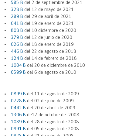
585 B
del 2 de septiembre de 2021
328 B
del 12 de mayo de 2021
289 B
del 29 de abril de 2021
041 B
del 19 de enero de 2021
808 B
del 10 diciembre de 2020
379 B
del 12 de junio de 2020
026 B
de
l 18
de
enero
de
2019
446 B
de
l 22
de
agosto
de
2018
124 B
de
l 14
de
febrero
de
2018
1004 B
de
l 20
de
diciembre
de
2010
0599 B
de
l 6
de
agosto
de
2010
0899 B
de
l 11
de
agosto
de
2009
0728 B
de
l 02
de
julio
de
2009
0442 B
de
l 20
de
abril
de
2009
1306 B
de
17
de
octubre
de
2008
1089 B
de
l 28
de
agosto
de
2008
0991 B
de
l 05
de
agosto
de
2008