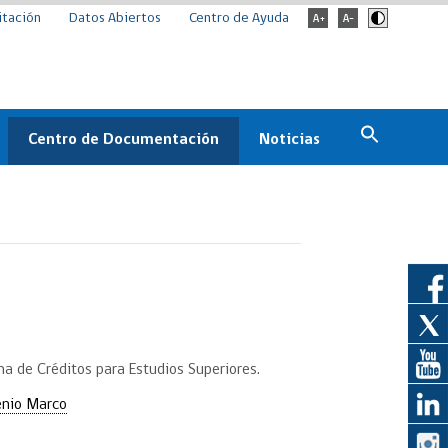
itación
Datos Abiertos
Centro de Ayuda
Centro de Documentación
Noticias
Estado
Documentación Institucional
Noticias
ChileCompra
eedores
Normativa
Archivo de noticias
Boletines
ChileCompra
Informa
Casos de éxito
a de Créditos para Estudios Superiores.
enio Marco