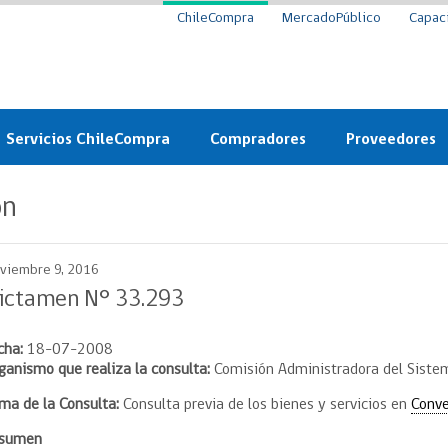
ChileCompra
MercadoPúblico
Capac
Servicios ChileCompra
Compradores
Proveedores
Mercado Público
Nuevos compradores
Cómo vender al 
ón
y
Probidad: Observatorio
Plataforma de Economía
Registro de Prov
ChileCompra
Circular
viembre 9, 2016
Compra Ágil
Eficiencia
Compra Ágil
ictamen N° 33.293
Licitaciones
Capacitación ChileCompra:
Tipos de Licitaciones
cha:
18-07-2008
Gratis y en línea
Bases Tipo
ganismo que realiza la consulta:
Comisión Administradora del Sistem
a
Bases Tipo de Licitación
Certificación competencias
ma de la Consulta:
Consulta previa de los bienes y servicios en
Conv
Convenio Marco
Convenio Marco
Centro de Ayuda
esumen