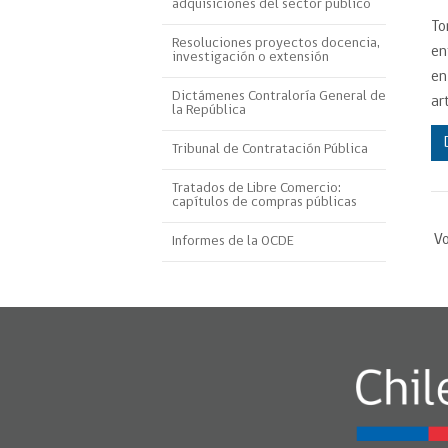
adquisiciones del sector público
Proyecto BID
To
Resoluciones proyectos docencia,
en
investigación o extensión
Reportes Ley de Inclus
en
Laboral
Dictámenes Contraloría General de
ar
la República
Sé parte de nuestro eq
Tribunal de Contratación Pública
Tratados de Libre Comercio:
capítulos de compras públicas
Vo
Informes de la OCDE