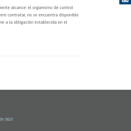
iente alcance: el organismo de control
iere contratar, no se encuentra disponible
eedor
me a la obligación establecida en el
obtener el
ujer
595 0820