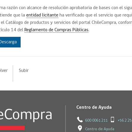
Trato directo
Trato directo
ma razón con alcance de resolución aprobatoria de bases con el sigu
Asesorías estratégicas
Subasta inversa
tiende que la
entidad licitante
ha verificado que el servicio que requ
ión
Subasta inversa
electrónica prov
 el Catálogo de productos y servicios del portal ChileCompra, confor
Compras Coordinadas
electrónica
tículo 14 del
Reglamento de Compras Públicas
.
Requisitos para 
uipo
Datos Abiertos
Compra Pública de
Sello Empresa M
Innovación
Descarga
API de Mercado Público
Gestión de Contratos
Ciberseguridad
Compras públicas con
lver
Subir
perspectiva de género
Emergencias
Centro de Ayuda
600 0061 211
+56 2 2
Centro de Ayuda