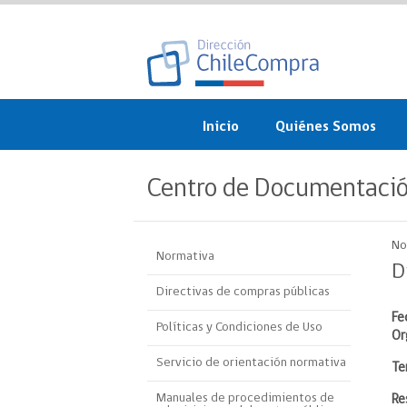
Inicio
Quiénes Somos
¿Qué es ChileCompra?
Centro de Documentaci
Misión, visión, valores 
objetivos
No
Normativa
Organigrama
D
Directivas de compras públicas
Sistema de Gestión
Fe
Políticas y Condiciones de Uso
Or
Participación Ciudadan
Servicio de orientación normativa
Te
Nuestras alianzas
Manuales de procedimientos de
R