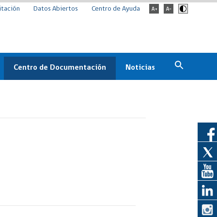
itación
Datos Abiertos
Centro de Ayuda
Centro de Documentación
Noticias
Estado
Documentación Institucional
Noticias
ChileCompra
eedores
Normativa
Archivo de noticias
Boletines
ChileCompra
Informa
Casos de éxito