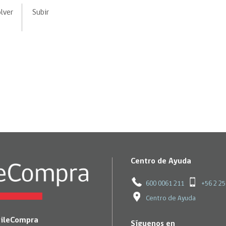
Trato directo
Trato directo
lver
Subir
Asesorías estratégicas
Subasta inversa
ión
Subasta inversa
electrónica prov
Compras Coordinadas
electrónica
Requisitos para 
uipo
Datos Abiertos
Compra Pública de
Sello Empresa M
Innovación
API de Mercado Público
Gestión de Contratos
Ciberseguridad
Compras públicas con
perspectiva de género
Emergencias
Centro de Ayuda
600 0061 211
+56 2 2
Centro de Ayuda
hileCompra
Síguenos en