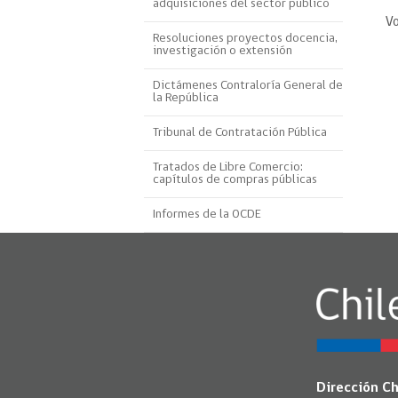
adquisiciones del sector público
Proyecto BID
Vo
Resoluciones proyectos docencia,
investigación o extensión
Reportes Ley de Inclus
Laboral
Dictámenes Contraloría General de
la República
Sé parte de nuestro eq
Tribunal de Contratación Pública
Tratados de Libre Comercio:
capítulos de compras públicas
Informes de la OCDE
Dirección C