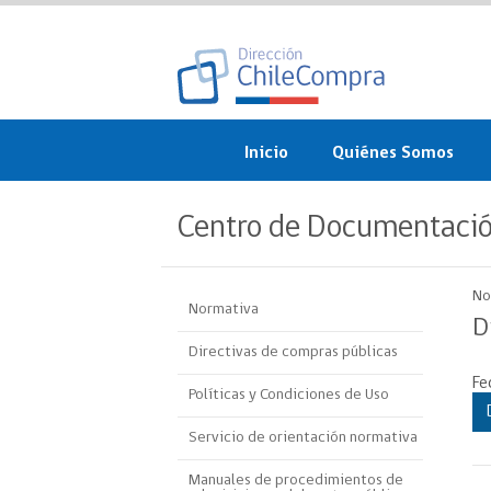
Inicio
Quiénes Somos
¿Qué es ChileCompra?
Centro de Documentaci
Misión, visión, valores 
objetivos
No
Normativa
Organigrama
D
Directivas de compras públicas
Sistema de Gestión
Fe
Políticas y Condiciones de Uso
Participación Ciudadan
Servicio de orientación normativa
Nuestras alianzas
Manuales de procedimientos de