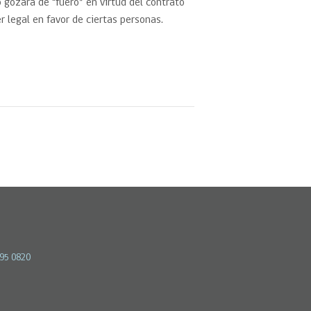
 gozará de “fuero” en virtud del contrato
r legal en favor de ciertas personas.
595 0820