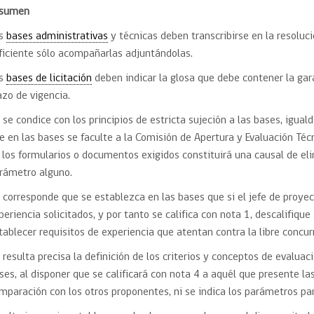
Trato directo
esumen
Trato directo
Asesorías estratégicas
Subasta inversa
as
bases administrativas
y técnicas deben transcribirse en la resoluc
ión
Subasta inversa
electrónica prov
ficiente sólo acompañarlas adjuntándolas.
Compras Coordinadas
electrónica
Requisitos para 
as
bases de licitación
deben indicar la glosa que debe contener la gar
uipo
Datos Abiertos
Compra Pública de
Sello Empresa M
azo de vigencia.
Innovación
API de Mercado Público
 se condice con los principios de estricta sujeción a las bases, iguald
Gestión de Contratos
e en las bases se faculte a la Comisión de Apertura y Evaluación Téc
Ciberseguridad
 los formularios o documentos exigidos constituirá una causal de el
Compras públicas con
perspectiva de género
rámetro alguno.
Emergencias
 corresponde que se establezca en las bases que si el jefe de proyec
periencia solicitados, y por tanto se califica con nota 1, descalifique
tablecer requisitos de experiencia que atentan contra la libre concur
 resulta precisa la definición de los criterios y conceptos de evalua
ses, al disponer que se calificará con nota 4 a aquél que presente l
mparación con los otros proponentes, ni se indica los parámetros par