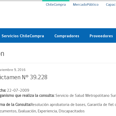
ChileCompra
MercadoPúblico
Capac
Servicios ChileCompra
Compradores
Proveedores
Mercado Público
Nuevos compradores
Cómo vender al 
ón
y
Probidad: Observatorio
Plataforma de Economía
Registro de Prov
ChileCompra
Circular
viembre 9, 2016
Compra Ágil
Eficiencia
Compra Ágil
ictamen N° 39.228
Licitaciones
Capacitación ChileCompra:
Tipos de Licitaciones
cha:
22-07-2009
Gratis y en línea
Bases Tipo
ganismo que realiza la consulta:
Servicio de Salud Metropolitano Sur
a
Bases Tipo de Licitación
Certificación competencias
ma de la Consulta:
Resolución aprobatoria de bases, Garantía de fiel
Convenio Marco
Convenio Marco
cumentos, Evaluación, Experiencia, Discapacitados
Centro de Ayuda