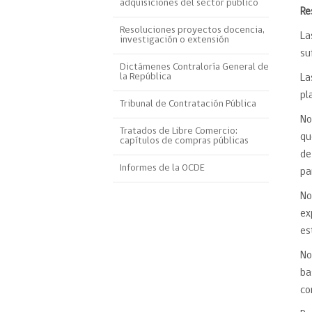
adquisiciones del sector público
R
Proyecto BID
Resoluciones proyectos docencia,
L
investigación o extensión
Reportes Ley de Inclus
su
Laboral
Dictámenes Contraloría General de
la República
L
Sé parte de nuestro eq
pl
Tribunal de Contratación Pública
No
Tratados de Libre Comercio:
qu
capítulos de compras públicas
de
Informes de la OCDE
pa
No
ex
es
No
ba
co