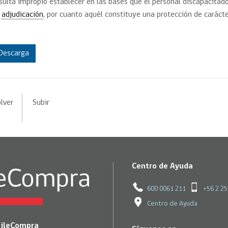
sulta impropio establecer en las bases que el personal discapacitado
e
adjudicación
, por cuanto aquél constituye una protección de carácte
Descarga
lver
Subir
Centro de Ayuda
600 0061 211
+56 2 2
Centro de Ayuda
hileCompra