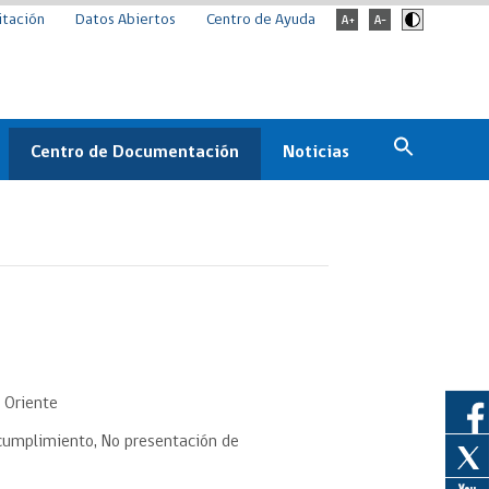
itación
Datos Abiertos
Centro de Ayuda
Centro de Documentación
Noticias
Estado
Documentación Institucional
Noticias
ChileCompra
eedores
Normativa
Archivo de noticias
Boletines
ChileCompra
Informa
Casos de éxito
 Oriente
 cumplimiento, No presentación de