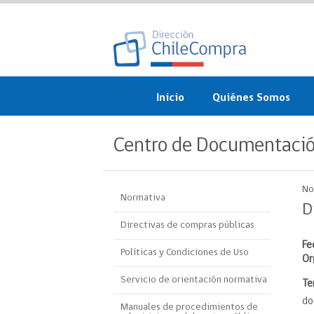
Inicio
Quiénes Somos
¿Qué es ChileCompra?
Centro de Documentaci
Misión, visión, valores 
objetivos
No
Normativa
Organigrama
D
Directivas de compras públicas
Sistema de Gestión
Fe
Políticas y Condiciones de Uso
Or
Participación Ciudadan
Servicio de orientación normativa
Te
Nuestras alianzas
do
Manuales de procedimientos de