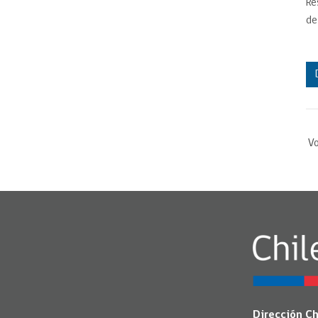
Re
d
Vo
Dirección C