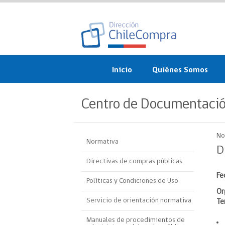
Inicio
Quiénes Somos
¿Qué es ChileCompra?
Centro de Documentaci
Misión, visión, valores 
objetivos
No
Normativa
Organigrama
D
Directivas de compras públicas
Sistema de Gestión
Fe
Políticas y Condiciones de Uso
Participación Ciudadan
Or
Servicio de orientación normativa
Te
Nuestras alianzas
Manuales de procedimientos de