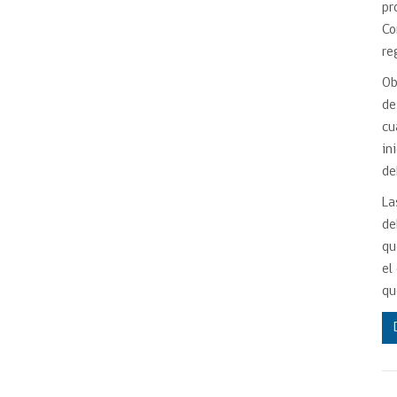
pr
Co
re
Ob
de
cu
in
de
La
de
qu
el
qu