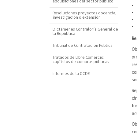
adquisiciones del sector público
Proyecto BID
Resoluciones proyectos docencia,
investigación o extensión
Reportes Ley de Inclus
Laboral
Dictámenes Contraloría General de
la República
Sé parte de nuestro eq
R
Tribunal de Contratación Pública
Ob
pr
Tratados de Libre Comercio:
capítulos de compras públicas
re
co
Informes de la OCDE
so
Re
ci
fu
ac
Ob
co