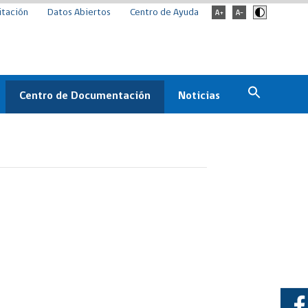
itación
Datos Abiertos
Centro de Ayuda
Centro de Documentación
Noticias
Estado
Documentación Institucional
Noticias
ChileCompra
eedores
Normativa
Archivo de noticias
Boletines
ChileCompra
Informa
Casos de éxito