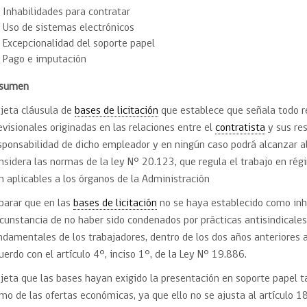
Trato directo
Inhabilidades para contratar
Trato directo
Asesorías estratégicas
Uso de sistemas electrónicos
Subasta inversa
ión
Subasta inversa
electrónica prov
Excepcionalidad del soporte papel
Compras Coordinadas
electrónica
Pago e imputación
Requisitos para 
uipo
Datos Abiertos
Compra Pública de
Sello Empresa M
esumen
Innovación
jeta cláusula de
bases de licitación
que establece que señala todo r
API de Mercado Público
Gestión de Contratos
evisionales originadas en las relaciones entre el
contratista
y sus res
Ciberseguridad
sponsabilidad de dicho empleador y en ningún caso podrá alcanzar al 
Compras públicas con
nsidera las normas de la ley N° 20.123, que regula el trabajo en ré
perspectiva de género
Emergencias
n aplicables a los órganos de la Administración
parar que en las
bases de licitación
no se haya establecido como inhab
rcunstancia de no haber sido condenados por prácticas antisindicales
ndamentales de los trabajadores, dentro de los dos años anteriores a
uerdo con el artículo 4°, inciso 1°, de la Ley N° 19.886.
jeta que las bases hayan exigido la presentación en soporte papel t
mo de las ofertas económicas, ya que ello no se ajusta al artículo 18