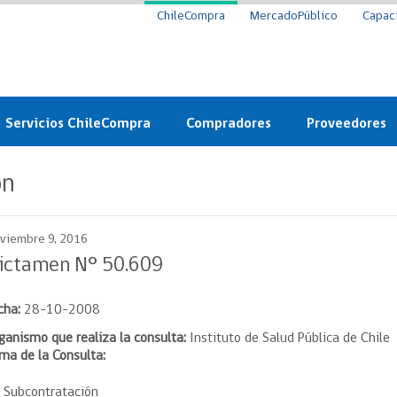
ChileCompra
MercadoPúblico
Capac
Servicios ChileCompra
Compradores
Proveedores
Mercado Público
Nuevos compradores
Cómo vender al 
ón
y
Probidad: Observatorio
Plataforma de Economía
Registro de Prov
ChileCompra
Circular
viembre 9, 2016
Compra Ágil
Eficiencia
Compra Ágil
ictamen N° 50.609
Licitaciones
Capacitación ChileCompra:
Tipos de Licitaciones
cha:
28-10-2008
Gratis y en línea
Bases Tipo
a
Bases Tipo de Licitación
ganismo que realiza la consulta:
Instituto de Salud Pública de Chile
Certificación competencias
ma de la Consulta:
Convenio Marco
Convenio Marco
Centro de Ayuda
Subcontratación