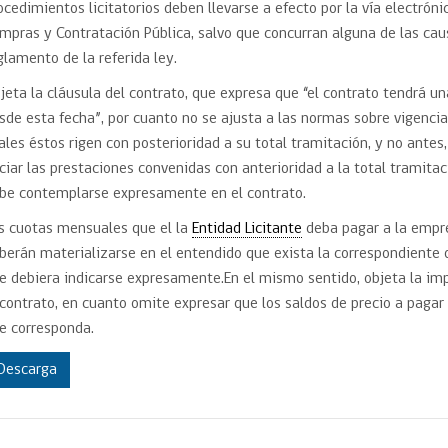
ocedimientos licitatorios deben llevarse a efecto por la vía electróni
mpras y Contratación Pública, salvo que concurran alguna de las caus
glamento de la referida ley.
jeta la cláusula del contrato, que expresa que “el contrato tendrá 
sde esta fecha”, por cuanto no se ajusta a las normas sobre vigencia
ales éstos rigen con posterioridad a su total tramitación, y no antes,
iciar las prestaciones convenidas con anterioridad a la total tramitac
be contemplarse expresamente en el contrato.
s cuotas mensuales que el la
Entidad Licitante
deba pagar a la empr
berán materializarse en el entendido que exista la correspondiente d
e debiera indicarse expresamente.En el mismo sentido, objeta la imp
 contrato, en cuanto omite expresar que los saldos de precio a paga
e corresponda.
Descarga