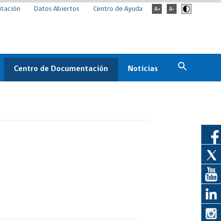
itación
Datos Abiertos
Centro de Ayuda
Centro de Documentación
Noticias
Estado
Documentación Institucional
Noticias
ChileCompra
eedores
Normativa
Archivo de noticias
Boletines
ChileCompra
Informa
Casos de éxito