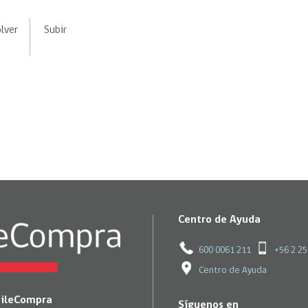
Trato directo
Trato directo
Asesorías estratégicas
lver
Subir
Subasta inversa
ión
Subasta inversa
electrónica prov
Compras Coordinadas
electrónica
Requisitos para 
uipo
Datos Abiertos
Compra Pública de
Sello Empresa M
Innovación
API de Mercado Público
Gestión de Contratos
Ciberseguridad
Compras públicas con
perspectiva de género
Emergencias
Centro de Ayuda
600 0061 211
+56 2 2
Centro de Ayuda
hileCompra
Síguenos en