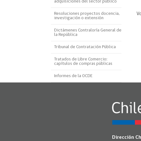
adquisiciones del sector público
Proyecto BID
Resoluciones proyectos docencia,
Vo
investigación o extensión
Reportes Ley de Inclus
Laboral
Dictámenes Contraloría General de
la República
Sé parte de nuestro eq
Tribunal de Contratación Pública
Tratados de Libre Comercio:
capítulos de compras públicas
Informes de la OCDE
Dirección C