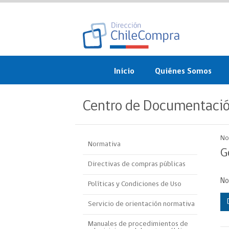
Inicio
Quiénes Somos
¿Qué es ChileCompra?
Centro de Documentaci
Misión, visión, valores 
objetivos
No
Normativa
Organigrama
G
Directivas de compras públicas
Sistema de Gestión
No
Políticas y Condiciones de Uso
Participación Ciudadan
Servicio de orientación normativa
Nuestras alianzas
Manuales de procedimientos de