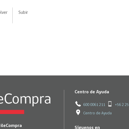
Trato directo
Trato directo
Asesorías estratégicas
lver
Subir
Subasta inversa
ión
Subasta inversa
electrónica prov
Compras Coordinadas
electrónica
Requisitos para 
uipo
Datos Abiertos
Compra Pública de
Sello Empresa M
Innovación
API de Mercado Público
Gestión de Contratos
Ciberseguridad
Compras públicas con
perspectiva de género
Emergencias
Centro de Ayuda
600 0061 211
+56 2 2
Centro de Ayuda
hileCompra
Síguenos en