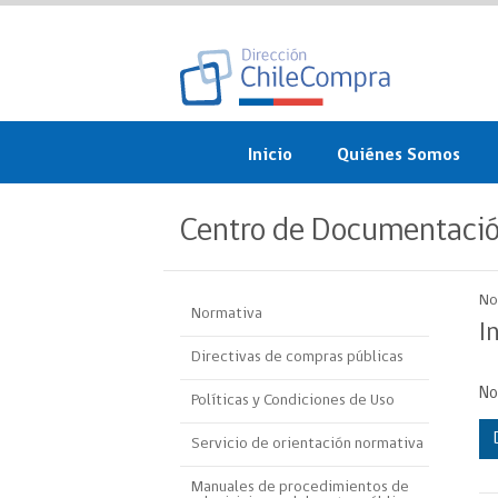
Inicio
Quiénes Somos
¿Qué es ChileCompra?
Centro de Documentaci
Misión, visión, valores 
objetivos
No
Normativa
Organigrama
I
Directivas de compras públicas
Sistema de Gestión
No
Políticas y Condiciones de Uso
Participación Ciudadan
Servicio de orientación normativa
Nuestras alianzas
Manuales de procedimientos de