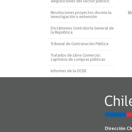
adquisiciones del sector público
Proyecto BID
Resoluciones proyectos docencia,
Vo
investigación o extensión
Reportes Ley de Inclus
Laboral
Dictámenes Contraloría General de
la República
Sé parte de nuestro eq
Tribunal de Contratación Pública
Tratados de Libre Comercio:
capítulos de compras públicas
Informes de la OCDE
Dirección C