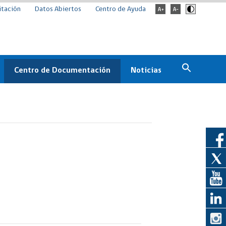
itación
Datos Abiertos
Centro de Ayuda
Centro de Documentación
Noticias
Estado
Documentación Institucional
Noticias
ChileCompra
eedores
Normativa
Archivo de noticias
Boletines
ChileCompra
Informa
Casos de éxito