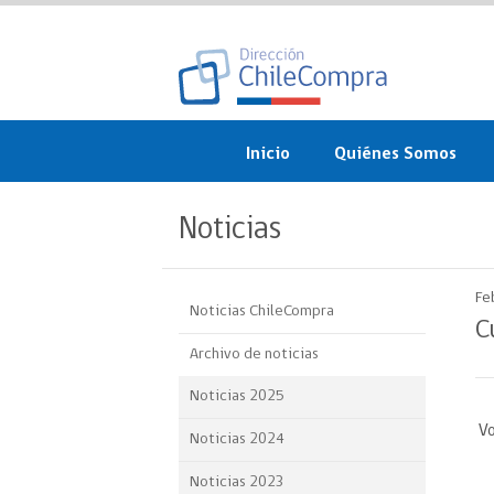
Inicio
Quiénes Somos
¿Qué es ChileCompra?
Noticias
Misión, visión, valores 
objetivos
Fe
Noticias ChileCompra
Organigrama
C
Archivo de noticias
Sistema de Gestión
Noticias 2025
Participación Ciudadan
Vo
Noticias 2024
Nuestras alianzas
Noticias 2023