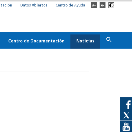
itación
Datos Abiertos
Centro de Ayuda
Centro de Documentación
Noticias
Estado
Documentación Institucional
Noticias
ChileCompra
eedores
Normativa
Archivo de noticias
Boletines
ChileCompra
Informa
Casos de éxito