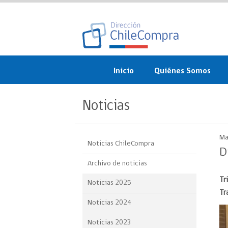
Inicio
Quiénes Somos
¿Qué es ChileCompra?
Noticias
Misión, visión, valores 
objetivos
Ma
Noticias ChileCompra
Organigrama
D
Archivo de noticias
Sistema de Gestión
Tr
Noticias 2025
Participación Ciudadan
Tr
Noticias 2024
Nuestras alianzas
Noticias 2023