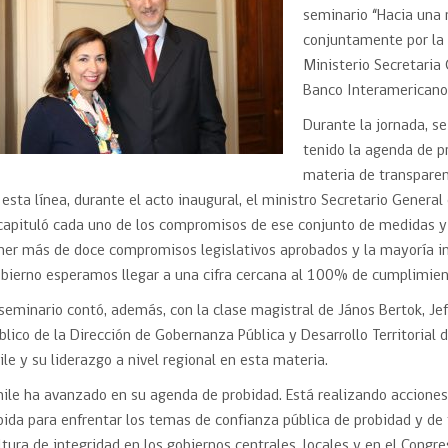
Trato directo
seminario “Hacia una
Trato directo
Asesorías estratégicas
conjuntamente por la P
Subasta inversa
ión
Subasta inversa
electrónica prov
Ministerio Secretaria 
Compras Coordinadas
electrónica
Banco Interamericano 
Requisitos para 
uipo
Datos Abiertos
Compra Pública de
Sello Empresa M
Durante la jornada, s
Innovación
tenido la agenda de p
API de Mercado Público
materia de transparenc
Gestión de Contratos
 esta línea, durante el acto inaugural, el ministro Secretario General 
Ciberseguridad
capituló cada uno de los compromisos de ese conjunto de medidas y 
Compras públicas con
perspectiva de género
ner más de doce compromisos legislativos aprobados y la mayoría in
Emergencias
bierno esperamos llegar a una cifra cercana al 100% de cumplimien
 seminario contó, además, con la clase magistral de János Bertok, Jef
blico de la Dirección de Gobernanza Pública y Desarrollo Territorial 
ile y su liderazgo a nivel regional en esta materia.
hile ha avanzado en su agenda de probidad. Está realizando acciones
pida para enfrentar los temas de confianza pública de probidad y de 
ltura de integridad en los gobiernos centrales, locales y en el Congre