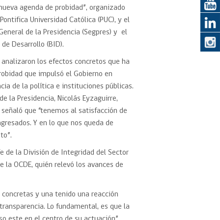
 nueva agenda de probidad”, organizado
ontifica Universidad Católica (PUC), y el
eedor
General de la Presidencia (Segpres) y el
de Desarrollo (BID).
obtener el
ujer
e analizaron los efectos concretos que ha
robidad que impulsó el Gobierno en
ia de la política e instituciones públicas.
de la Presidencia, Nicolás Eyzaguirre,
señaló que “tenemos al satisfacción de
gresados. Y en lo que nos queda de
to”.
e de la División de Integridad del Sector
de la OCDE, quién relevó los avances de
 concretas y una tenido una reacción
transparencia. Lo fundamental, es que la
so este en el centro de su actuación”,