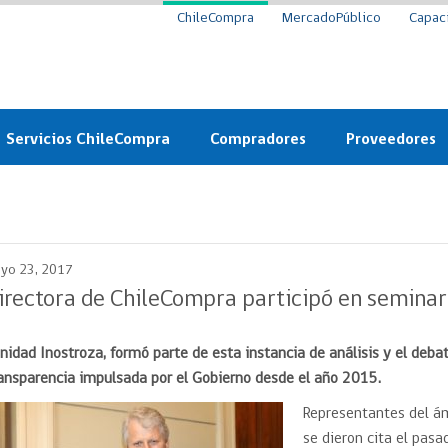
ChileCompra
MercadoPúblico
Capac
Servicios ChileCompra
Compradores
Proveedores
Mercado Público
Nuevos compradores
Cómo vender al 
y
Probidad: Observatorio
Plataforma de Economía
Registro de Prov
ChileCompra
Circular
yo 23, 2017
Compra Ágil
Eficiencia
Compra Ágil
irectora de ChileCompra participó en seminar
Licitaciones
Capacitación ChileCompra:
Tipos de Licitaciones
Gratis y en línea
inidad Inostroza, formó parte de esta instancia de análisis y el deba
Bases Tipo
a
ansparencia impulsada por el Gobierno desde el año 2015.
Bases Tipo de Licitación
Certificación competencias
Convenio Marco
Representantes del á
Convenio Marco
Centro de Ayuda
se dieron cita el pas