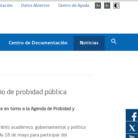
itación
Datos Abiertos
Centro de Ayuda
Centro de Documentación
Noticias
Estado
Documentación Institucional
Noticias
ChileCompra
eedores
Normativa
Archivo de noticias
Boletines
io de probidad pública
ChileCompra
Informa
te en torno a la Agenda de Probidad y
Casos de éxito
mbito académico, gubernamental y político
ado 18 de mayo para participar del