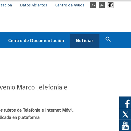
itación
Datos Abiertos
Centro de Ayuda
Centro de Documentación
Noticias
Estado
Documentación Institucional
Noticias
ChileCompra
eedores
Normativa
Archivo de noticias
Boletines
nvenio Marco Telefonía e
ChileCompra
Informa
Casos de éxito
s rubros de Telefonía e Internet Móvil,
licada en plataforma