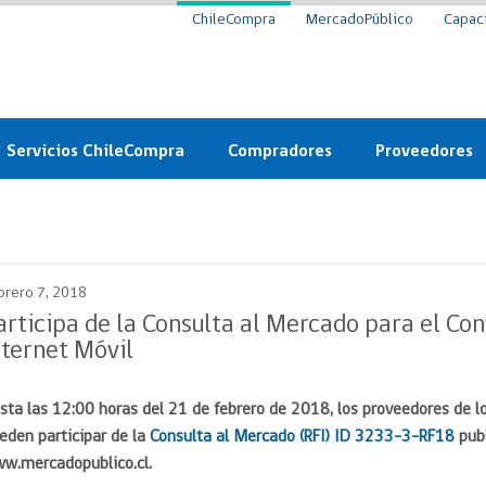
ChileCompra
MercadoPúblico
Capac
Servicios ChileCompra
Compradores
Proveedores
Mercado Público
Nuevos compradores
Cómo vender al 
y
Probidad: Observatorio
Plataforma de Economía
Registro de Prov
ChileCompra
Circular
brero 7, 2018
Compra Ágil
Eficiencia
Compra Ágil
articipa de la Consulta al Mercado para el Co
Licitaciones
nternet Móvil
Capacitación ChileCompra:
Tipos de Licitaciones
Gratis y en línea
Bases Tipo
sta las 12:00 horas del 21 de febrero de 2018, los proveedores de lo
a
Bases Tipo de Licitación
Certificación competencias
eden participar de la
Consulta al Mercado (RFI) ID 3233-3-RF18
pub
Convenio Marco
Convenio Marco
w.mercadopublico.cl.
Centro de Ayuda