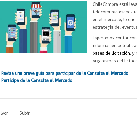
Trato directo
ChileCompra está leva
Trato directo
Asesorías estratégicas
telecomunicaciones r
Subasta inversa
ión
Subasta inversa
electrónica prov
en el mercado, lo que 
Compras Coordinadas
electrónica
estrategia del event
Requisitos para 
uipo
Datos Abiertos
Compra Pública de
Sello Empresa M
Esperamos contar con 
Innovación
información actualiz
API de Mercado Público
bases de licitación
, y
Gestión de Contratos
organismos del Estado
Ciberseguridad
Compras públicas con
Revisa una breve guía para participar de la Consulta al Mercado
perspectiva de género
Emergencias
Participa de la Consulta al Mercado
lver
Subir