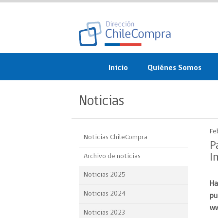
Inicio
Quiénes Somos
¿Qué es ChileCompra?
Noticias
Misión, visión, valores 
objetivos
Fe
Noticias ChileCompra
Organigrama
P
I
Archivo de noticias
Sistema de Gestión
Noticias 2025
Ha
Participación Ciudadan
Noticias 2024
pu
Nuestras alianzas
ww
Noticias 2023