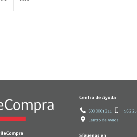
Trato directo
Trato directo
Asesorías estratégicas
Subasta inversa
ión
Subasta inversa
electrónica prov
Compras Coordinadas
electrónica
Requisitos para 
uipo
Datos Abiertos
Compra Pública de
Sello Empresa M
Innovación
API de Mercado Público
Gestión de Contratos
Ciberseguridad
Compras públicas con
perspectiva de género
Emergencias
Centro de Ayuda
600 0061 211
+56 2 2
Centro de Ayuda
hileCompra
Síguenos en