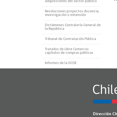
adquisiciones del sector público
Proyecto BID
Resoluciones proyectos docencia,
investigación o extensión
Reportes Ley de Inclus
Laboral
Dictámenes Contraloría General de
la República
Sé parte de nuestro eq
Tribunal de Contratación Pública
Tratados de Libre Comercio:
capítulos de compras públicas
Informes de la OCDE
Dirección C