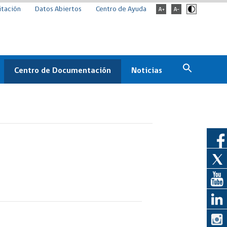
itación
Datos Abiertos
Centro de Ayuda
Centro de Documentación
Noticias
Estado
Documentación Institucional
Noticias
ChileCompra
eedores
Normativa
Archivo de noticias
Boletines
ChileCompra
Informa
Casos de éxito