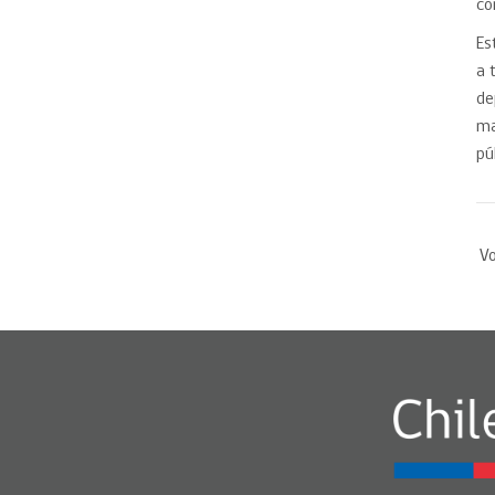
co
Es
a 
de
ma
pú
Vo