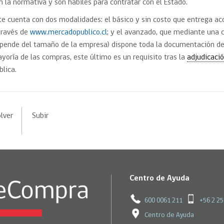
n la normativa y son hábiles para contratar con el Estado.
te cuenta con dos modalidades: el básico y sin costo que entrega ac
través de
www.mercadopublico.cl
; y el avanzado, que mediante una 
pende del tamaño de la empresa) dispone toda la documentación d
yoría de las compras, este último es un requisito tras la
adjudicaci
blica.
lver
Subir
Centro de Ayuda
600 0061 211
+56 2 2
Centro de Ayuda