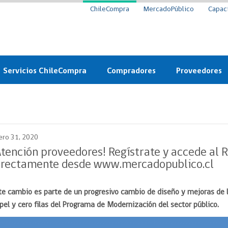
ChileCompra
MercadoPúblico
Capac
Servicios ChileCompra
Compradores
Proveedores
Mercado Público
Nuevos compradores
Cómo vender al 
y
Probidad: Observatorio
Plataforma de Economía
Registro de Prov
ChileCompra
Circular
ero 31, 2020
Compra Ágil
Eficiencia
Compra Ágil
Atención proveedores! Regístrate y accede al 
Licitaciones
irectamente desde www.mercadopublico.cl
Capacitación ChileCompra:
Tipos de Licitaciones
Gratis y en línea
Bases Tipo
te cambio es parte de un
progresivo cambio de diseño y mejoras de l
a
Bases Tipo de Licitación
Certificación competencias
pel y cero filas del Programa de Modernización del sector público.
Convenio Marco
Convenio Marco
Centro de Ayuda