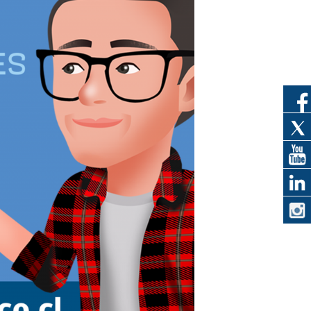
eedor
obtener el
ujer