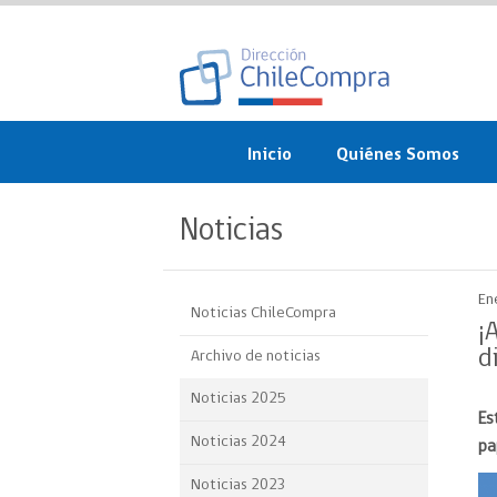
Inicio
Quiénes Somos
¿Qué es ChileCompra?
Noticias
Misión, visión, valores 
objetivos
En
Noticias ChileCompra
Organigrama
¡
d
Archivo de noticias
Sistema de Gestión
Noticias 2025
Es
Participación Ciudadan
Noticias 2024
pa
Nuestras alianzas
Noticias 2023