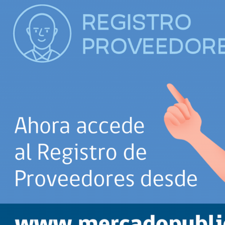
Trato directo
Trato directo
Asesorías estratégicas
Subasta inversa
ión
Subasta inversa
electrónica prov
Compras Coordinadas
electrónica
Requisitos para 
uipo
Datos Abiertos
Compra Pública de
Sello Empresa M
Innovación
API de Mercado Público
Gestión de Contratos
Ciberseguridad
Compras públicas con
perspectiva de género
Emergencias