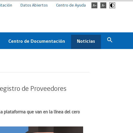
itación
Datos Abiertos
Centro de Ayuda
Centro de Documentación
Noticias
Estado
Documentación Institucional
Noticias
ChileCompra
eedores
Normativa
Archivo de noticias
Boletines
Registro de Proveedores
ChileCompra
Informa
Casos de éxito
a plataforma que van en la línea del cero