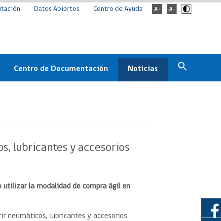
itación
Datos Abiertos
Centro de Ayuda
Centro de Documentación
Noticias
Estado
Documentación Institucional
Noticias
ChileCompra
eedores
Normativa
Archivo de noticias
Boletines
, lubricantes y accesorios
ChileCompra
Informa
Casos de éxito
o utilizar la modalidad de compra ágil en
ir neumáticos, lubricantes y accesorios