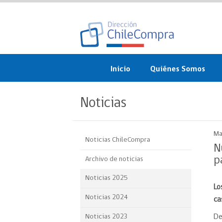
Inicio
Quiénes Somos
¿Qué es ChileCompra?
Noticias
Misión, visión, valores 
objetivos
Ma
Noticias ChileCompra
Organigrama
N
p
Archivo de noticias
Sistema de Gestión
Noticias 2025
Lo
Participación Ciudadan
Noticias 2024
ca
Nuestras alianzas
Noticias 2023
De