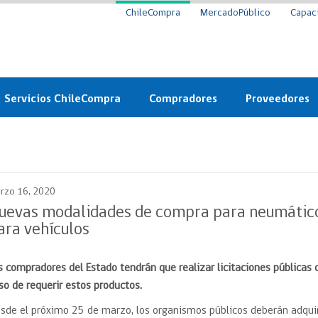
ChileCompra
MercadoPúblico
Capac
Servicios ChileCompra
Compradores
Proveedores
Mercado Público
Nuevos compradores
Cómo vender al 
y
Probidad: Observatorio
Plataforma de Economía
Registro de Prov
ChileCompra
Circular
rzo 16, 2020
Compra Ágil
Eficiencia
Compra Ágil
uevas modalidades de compra para neumáticos
Licitaciones
ara vehículos
Capacitación ChileCompra:
Tipos de Licitaciones
Gratis y en línea
Bases Tipo
s compradores del Estado tendrán que realizar licitaciones públicas 
a
Bases Tipo de Licitación
Certificación competencias
so de requerir estos productos.
Convenio Marco
Convenio Marco
sde el próximo 25 de marzo, los organismos públicos deberán adquir
Centro de Ayuda