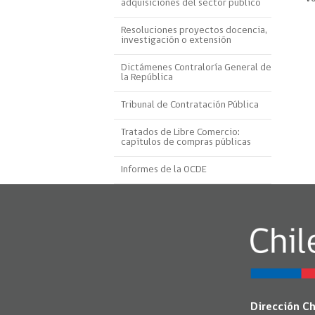
adquisiciones del sector público
Proyecto BID
Resoluciones proyectos docencia,
investigación o extensión
Reportes Ley de Inclus
Laboral
Dictámenes Contraloría General de
la República
Sé parte de nuestro eq
Tribunal de Contratación Pública
Tratados de Libre Comercio:
capítulos de compras públicas
Informes de la OCDE
Dirección C