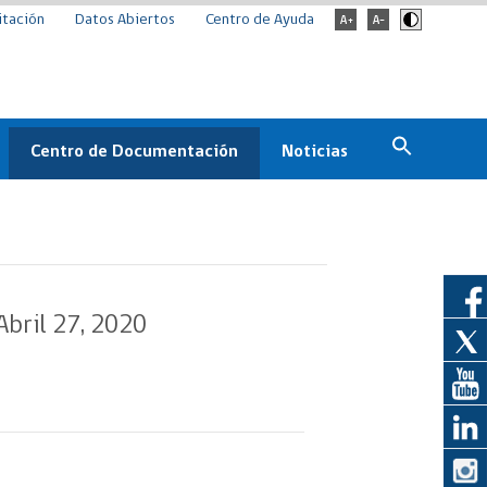
itación
Datos Abiertos
Centro de Ayuda
Centro de Documentación
Noticias
Estado
Documentación Institucional
Noticias
ChileCompra
eedores
Normativa
Archivo de noticias
Boletines
Abril 27, 2020
ChileCompra
Informa
Casos de éxito