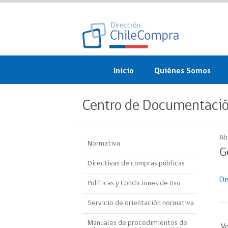
Inicio
Quiénes Somos
¿Qué es ChileCompra?
Centro de Documentaci
Misión, visión, valores 
objetivos
Ab
Normativa
Organigrama
G
Directivas de compras públicas
Sistema de Gestión
De
Políticas y Condiciones de Uso
Participación Ciudadan
Servicio de orientación normativa
Nuestras alianzas
Manuales de procedimientos de
Vo