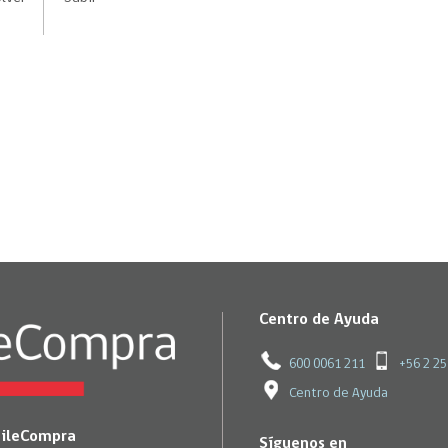
Trato directo
Trato directo
Asesorías estratégicas
Subasta inversa
ión
Subasta inversa
electrónica prov
Compras Coordinadas
electrónica
Requisitos para 
uipo
Datos Abiertos
Compra Pública de
Sello Empresa M
Innovación
API de Mercado Público
Gestión de Contratos
Ciberseguridad
Compras públicas con
perspectiva de género
Emergencias
Centro de Ayuda
600 0061 211
+56 2 2
Centro de Ayuda
hileCompra
Síguenos en