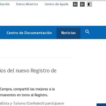
itación
Datos Abiertos
Centro de Ayuda
Centro de Documentación
Noticias
Estado
Documentación Institucional
Noticias
ChileCompra
eedores
Normativa
Archivo de noticias
Boletines
ios del nuevo Registro de
ChileCompra
Informa
Casos de éxito
Compra, compartió las mejoras a la
rmanentes en torno al Registro.
llista y Turismo (Confedech) participaron