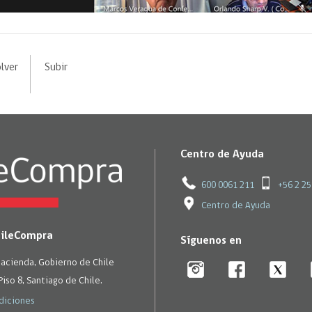
lver
Subir
Centro de Ayuda
600 0061 211
+56 2 2
Centro de Ayuda
hileCompra
Síguenos en
Hacienda, Gobierno de Chile
Piso 8, Santiago de Chile.
diciones