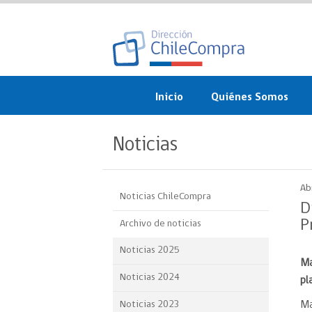
Inicio
Quiénes Somos
¿Qué es ChileCompra?
Noticias
Misión, visión, valores 
objetivos
Ab
Noticias ChileCompra
Organigrama
D
P
Archivo de noticias
Sistema de Gestión
Noticias 2025
Ma
Participación Ciudadan
Noticias 2024
pl
Nuestras alianzas
Noticias 2023
Ma