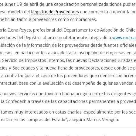
Trato directo
te lunes 19 de abril de una capacitación personalizada donde pudiero
Trato directo
Asesorías estratégicas
evo modelo del
Registro de Proveedores
que comienza a operar la p
Subasta inversa
ión
Subasta inversa
electrónica prov
nefician tanto a proveedores como compradores.
Compras Coordinadas
electrónica
ría Elena Reyes, profesional del Departamento de Adopción de Chile
Requisitos para 
uipo
Datos Abiertos
Compra Pública de
Sello Empresa M
vedades del Registro, ahora completamente integrado a
www.mercad
Innovación
lidación de la información de los proveedores desde fuentes oficiales,
API de Mercado Público
ocesos, en particular los asociados a la inscripción de empresas en l
Gestión de Contratos
l Servicio de Impuestos Internos, las nuevas Declaraciones Juradas en
Ciberseguridad
cios y Sociedades y la nueva ficha de proveedores, desde donde se po
Compras públicas con
perspectiva de género
ra contratar (para el caso de los proveedores que cuenten con acre
Emergencias
ntractual base con la evaluación del desempeño de quienes venden a
s nuevos servicios que tuvieron buena acogida entre los dirigentes g
 la Confedech a través de las capacitaciones permanentes a proveed
stamos muy interesados en estas charlas, especialmente por los s
 están en las compras del Estado”, aseguró Marcos Veragua.