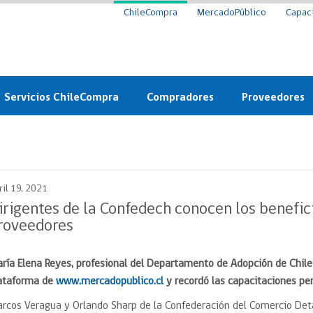
ChileCompra
MercadoPúblico
Capac
Servicios ChileCompra
Compradores
Proveedores
Mercado Público
Nuevos compradores
Cómo vender al 
y
Probidad: Observatorio
Plataforma de Economía
Registro de Prov
ChileCompra
Circular
ril 19, 2021
Compra Ágil
Eficiencia
Compra Ágil
irigentes de la Confedech conocen los benefic
Licitaciones
roveedores
Capacitación ChileCompra:
Tipos de Licitaciones
Gratis y en línea
Bases Tipo
ría Elena Reyes, profesional del Departamento de Adopción de Chile
a
Bases Tipo de Licitación
Certificación competencias
ataforma de
www.mercadopublico.cl
y recordó las capacitaciones pe
Convenio Marco
Convenio Marco
rcos Veragua y Orlando Sharp de la Confederación del Comercio Deta
Centro de Ayuda