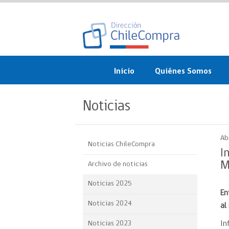
Inicio
Quiénes Somos
¿Qué es ChileCompra?
Noticias
Misión, visión, valores 
objetivos
Ab
Noticias ChileCompra
Organigrama
I
M
Archivo de noticias
Sistema de Gestión
Noticias 2025
En
Participación Ciudadan
Noticias 2024
al
Nuestras alianzas
Noticias 2023
In