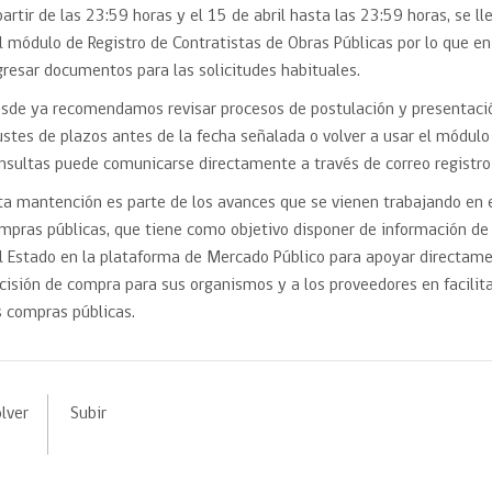
Trato directo
partir de las 23:59 horas y el 15 de abril hasta las 23:59 horas, se
Trato directo
Asesorías estratégicas
l módulo de Registro de Contratistas de Obras Públicas por lo que e
Subasta inversa
ión
Subasta inversa
electrónica prov
gresar documentos para las solicitudes habituales.
Compras Coordinadas
electrónica
sde ya recomendamos revisar procesos de postulación y presentación
Requisitos para 
uipo
Datos Abiertos
Compra Pública de
Sello Empresa M
ustes de plazos antes de la fecha señalada o volver a usar el módulo 
Innovación
nsultas puede comunicarse directamente a través de correo registr
API de Mercado Público
Gestión de Contratos
ta mantención es parte de los avances que se vienen trabajando en 
mpras públicas, que tiene como objetivo disponer de información de 
Ciberseguridad
Compras públicas con
l Estado en la plataforma de Mercado Público para apoyar directam
perspectiva de género
Emergencias
cisión de compra para sus organismos y a los proveedores en facilita
s compras públicas.
lver
Subir