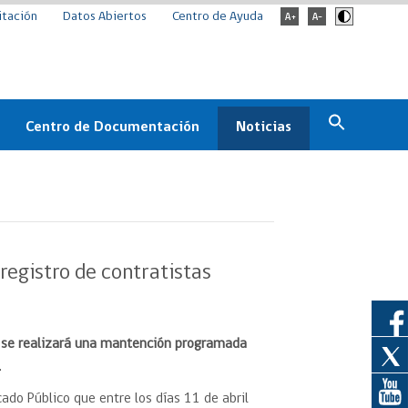
itación
Datos Abiertos
Centro de Ayuda
Centro de Documentación
Noticias
Estado
Documentación Institucional
Noticias
ChileCompra
eedores
Normativa
Archivo de noticias
Boletines
egistro de contratistas
ChileCompra
Informa
Casos de éxito
:59 se realizará una mantención programada
.
do Público que entre los días 11 de abril