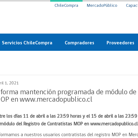
ChileCompra
MercadoPúblico
Capac
Servicios ChileCompra
Compradores
Proveedores
Mercado Público
Nuevos compradores
Cómo vender al 
y
Probidad: Observatorio
Plataforma de Economía
Registro de Prov
ChileCompra
Circular
ril 1, 2021
Compra Ágil
Eficiencia
Compra Ágil
nforma mantención programada de módulo de r
Licitaciones
OP en www.mercadopublico.cl
Capacitación ChileCompra:
Tipos de Licitaciones
Gratis y en línea
Bases Tipo
tre los días 11 de abril a las 23:59 horas y el 15 de abril a las 23
a
Bases Tipo de Licitación
Certificación competencias
 módulo del Registro de Contratistas MOP en www.mercadopublico.cl
Convenio Marco
Convenio Marco
formamos a nuestros usuarios contratistas del registro MOP en Merca
Centro de Ayuda