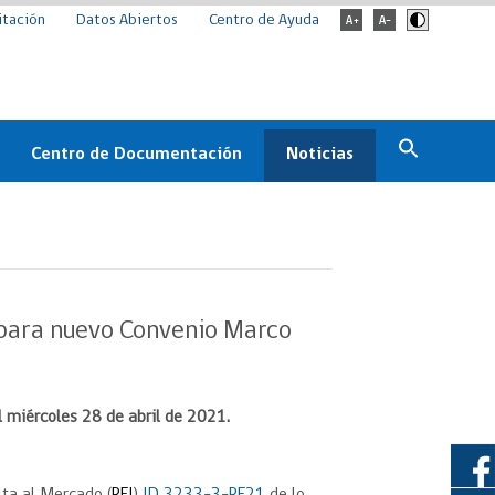
itación
Datos Abiertos
Centro de Ayuda
Centro de Documentación
Noticias
Estado
Documentación Institucional
Noticias
ChileCompra
eedores
Normativa
Archivo de noticias
Boletines
 para nuevo Convenio Marco
ChileCompra
Informa
Casos de éxito
l miércoles 28 de abril de 2021.