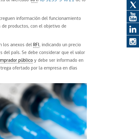
lta al Mercado (
RFI
)
ID 3233-3-RF21
de lo
ntreguen información del funcionamiento
eedor
s de productos, con el objetivo de
obtener el
ujer
n los anexos del
RFI
, indicando un precio
 del país. Se debe considerar que el valor
mprador público
y debe ser informado en
trega ofertado por la empresa en días