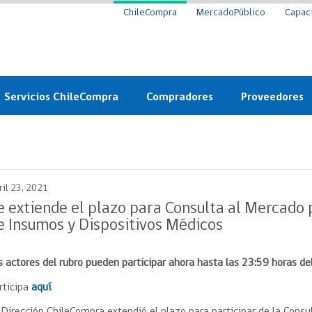
ChileCompra
MercadoPúblico
Capac
Servicios ChileCompra
Compradores
Proveedores
Mercado Público
Nuevos compradores
Cómo vender al 
y
Probidad: Observatorio
Plataforma de Economía
Registro de Prov
ChileCompra
Circular
ril 23, 2021
Compra Ágil
Eficiencia
Compra Ágil
e extiende el plazo para Consulta al Mercado
Licitaciones
e Insumos y Dispositivos Médicos
Capacitación ChileCompra:
Tipos de Licitaciones
Gratis y en línea
Bases Tipo
s actores del rubro pueden participar ahora hasta las 23:59 horas de
a
Bases Tipo de Licitación
Certificación competencias
Convenio Marco
rticipa
aquí
.
Convenio Marco
Centro de Ayuda