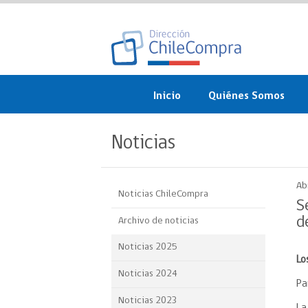
Inicio
Quiénes Somos
¿Qué es ChileCompra?
Noticias
Misión, visión, valores 
objetivos
Ab
Noticias ChileCompra
Organigrama
S
d
Archivo de noticias
Sistema de Gestión
Noticias 2025
Lo
Participación Ciudadan
Noticias 2024
Pa
Nuestras alianzas
Noticias 2023