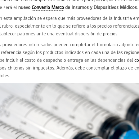
 Dirección ChileCompra extendió el plazo para participar de la Consu
Trato directo
Trato directo
e será el
nuevo
Convenio Marco
de Insumos y Dispositivos Médicos
.
Asesorías estratégicas
Subasta inversa
n esta ampliación se espera que más proveedores de la industria e
ión
Subasta inversa
electrónica prov
Compras Coordinadas
electrónica
l rubro, especialmente en lo que se refiere a los precios referenciale
Requisitos para 
tablecer patrones ante una eventual dispersión de precios.
uipo
Datos Abiertos
Compra Pública de
Sello Empresa M
Innovación
s proveedores interesados pueden completar el formulario adjunto e
API de Mercado Público
 referencia según los productos indicados en cada una de las regiones
Gestión de Contratos
be incluir el costo de despacho o entrega en las dependencias del
co
Ciberseguridad
sos chilenos sin impuestos. Además, debe contemplar el plazo de en
Compras públicas con
perspectiva de género
biles.
Emergencias