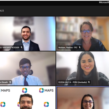
Trato directo
Trato directo
Asesorías estratégicas
Subasta inversa
ión
Subasta inversa
electrónica prov
Compras Coordinadas
electrónica
Requisitos para 
uipo
Datos Abiertos
Compra Pública de
Sello Empresa M
Innovación
API de Mercado Público
Gestión de Contratos
Ciberseguridad
Compras públicas con
perspectiva de género
Emergencias