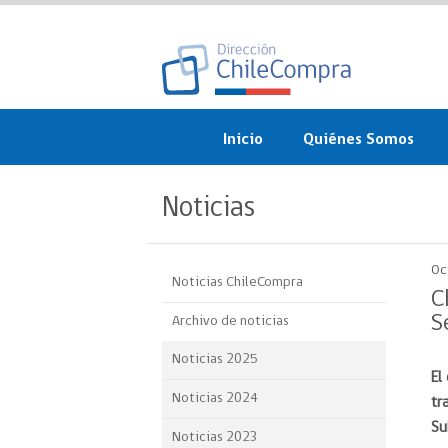
Inicio
Quiénes Somos
¿Qué es ChileCompra?
Noticias
Misión, visión, valores 
objetivos
Oc
Noticias ChileCompra
Organigrama
C
S
Archivo de noticias
Sistema de Gestión
Noticias 2025
El
Participación Ciudadan
Noticias 2024
tr
Nuestras alianzas
Su
Noticias 2023