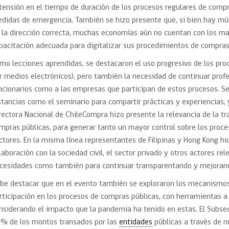
tensión en el tiempo de duración de los procesos regulares de compra
didas de emergencia. También se hizo presente que, si bien hay mú
 la dirección correcta, muchas economías aún no cuentan con los marc
pacitación adecuada para digitalizar sus procedimientos de compras
mo lecciones aprendidas, se destacaron el uso progresivo de los pr
r medios electrónicos), pero también la necesidad de continuar prof
ncionarios como a las empresas que participan de estos procesos. S
stancias como el seminario para compartir prácticas y experiencias, y
rectora Nacional de ChileCompra hizo presente la relevancia de la t
mpras públicas, para generar tanto un mayor control sobre los proc
ctores. En la misma línea representantes de Filipinas y Hong Kong h
laboración con la sociedad civil, el sector privado y otros actores r
cesidades como también para continuar transparentando y mejorand
be destacar que en el evento también se exploraron los mecanismo
rticipación en los procesos de compras públicas, con herramientas a 
nsiderando el impacto que la pandemia ha tenido en estas. El Subse
% de los montos transados por las
entidades
públicas a través de n