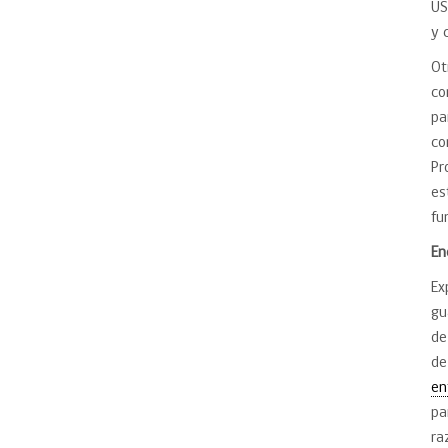
US
y 
Ot
co
pa
co
Pr
es
fu
En
Ex
gu
de
de
en
pa
ra