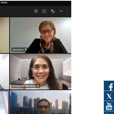
eedor
obtener el
ujer