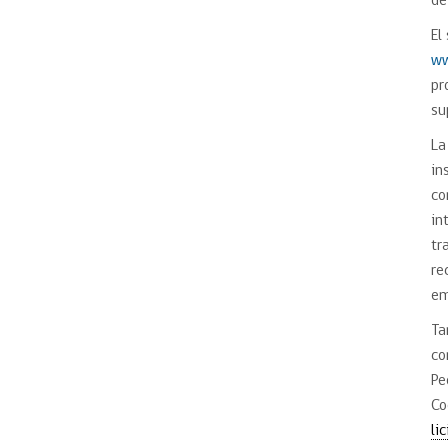
de
El
ww
pr
su
La
in
co
in
tr
re
em
Ta
co
Pe
Co
li