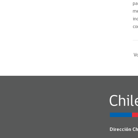
pa
me
in
co
Vo
Dirección C