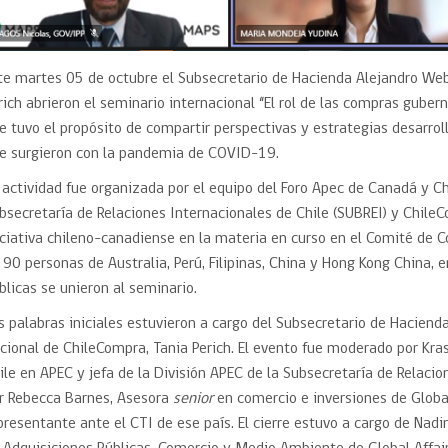
te martes 05 de octubre el Subsecretario de Hacienda Alejandro Web
rich abrieron el seminario internacional “El rol de las compras gub
e tuvo el propósito de compartir perspectivas y estrategias desarrol
e surgieron con la pandemia de COVID-19.
 actividad fue organizada por el equipo del Foro Apec de Canadá y Chi
bsecretaría de Relaciones Internacionales de Chile (SUBREI) y Chile
iciativa chileno-canadiense en la materia en curso en el Comité de 
 90 personas de Australia, Perú, Filipinas, China y Hong Kong China,
blicas se unieron al seminario.
s palabras iniciales estuvieron a cargo del Subsecretario de Haciend
cional de ChileCompra, Tania Perich. El evento fue moderado por Kra
ile en APEC y jefa de la División APEC de la Subsecretaría de Relaci
r Rebecca Barnes, Asesora
senior
en comercio e inversiones de Globa
presentante ante el CTI de ese país. El cierre estuvo a cargo de Nadin