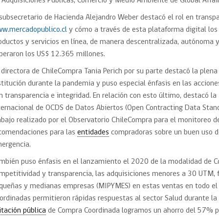
 Adquisiciones Públicas, Comercio y Medio Ambiente de Global Affai
 subsecretario de Hacienda Alejandro Weber destacó el rol en transp
w.mercadopublico.cl
y cómo a través de esta plataforma digital los
oductos y servicios en línea, de manera descentralizada, autónoma 
peraron los US$ 12.365 millones.
 directora de ChileCompra Tania Perich por su parte destacó la plena
stitución durante la pandemia y puso especial énfasis en las accion
n transparencia e integridad. En relación con esto último, destacó l
ternacional de OCDS de Datos Abiertos (Open Contracting Data Stand
abajo realizado por el Observatorio ChileCompra para el monitoreo de
comendaciones para las
entidades
compradoras sobre un buen uso de
ergencia.
mbién puso énfasis en el lanzamiento el 2020 de la modalidad de Co
mpetitividad y transparencia, las adquisiciones menores a 30 UTM, fa
queñas y medianas empresas (MIPYMES) en estas ventas en todo el
ordinadas permitieron rápidas respuestas al sector Salud durante la
citación pública
de Compra Coordinada logramos un ahorro del 57% pa