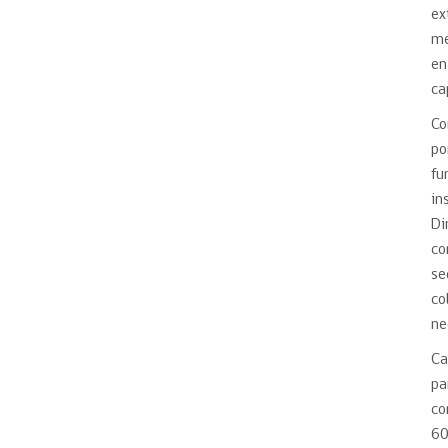
ex
me
en
ca
Co
po
fu
in
Di
co
se
co
ne
Ca
pa
co
60