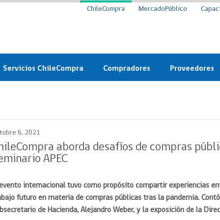
ChileCompra
MercadoPúblico
Capac
Servicios ChileCompra
Compradores
Proveedores
Mercado Público
Nuevos compradores
Cómo vender al 
y
Probidad: Observatorio
Plataforma de Economía
Registro de Prov
ChileCompra
Circular
tubre 6, 2021
Compra Ágil
Eficiencia
Compra Ágil
hileCompra aborda desafíos de compras públi
Licitaciones
eminario APEC
Capacitación ChileCompra:
Tipos de Licitaciones
Gratis y en línea
Bases Tipo
 evento internacional tuvo como propósito compartir experiencias e
a
Bases Tipo de Licitación
Certificación competencias
abajo futuro en materia de compras públicas tras la pandemia. Contó
Convenio Marco
Convenio Marco
bsecretario de Hacienda, Alejandro Weber, y la exposición de la Dire
Centro de Ayuda