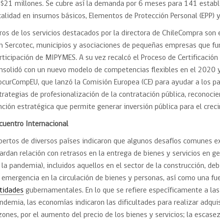
$21 millones. Se cubre así la demanda por 6 meses para 141 establ
calidad en insumos básicos, Elementos de Protección Personal (EPP) y
ros de los servicios destacados por la directora de ChileCompra son
n Sercotec, municipios y asociaciones de pequeñas empresas que funci
rticipación de MIPYMES. A su vez recalcó el Proceso de Certificación
nsolidó con un nuevo modelo de competencias flexibles en el 2020 y
ocurCompEU, que lanzó la Comisión Europea (CE) para ayudar a los pa
trategias de profesionalización de la contratación pública, reconoci
nción estratégica que permite generar inversión pública para el crec
cuentro Internacional
pertos de diversos países indicaron que algunos desafíos comunes 
ardan relación con retrasos en la entrega de bienes y servicios en g
 la pandemia), incluidos aquellos en el sector de la construcción, deb
 emergencia en la circulación de bienes y personas, así como una fue
tidades
gubernamentales. En lo que se refiere específicamente a las
ndemia, las economías indicaron las dificultades para realizar adqui
zones, por el aumento del precio de los bienes y servicios; la escasez