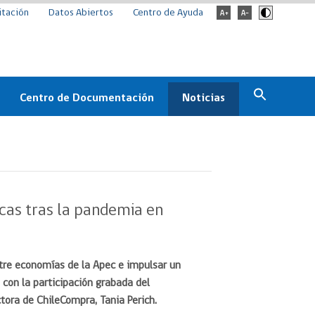
itación
Datos Abiertos
Centro de Ayuda
Centro de Documentación
Noticias
Estado
Documentación Institucional
Noticias
ChileCompra
eedores
Normativa
Archivo de noticias
Boletines
cas tras la pandemia en
ChileCompra
Informa
Casos de éxito
ntre economías de la Apec e impulsar un
 con la participación grabada del
ctora de ChileCompra, Tania Perich.