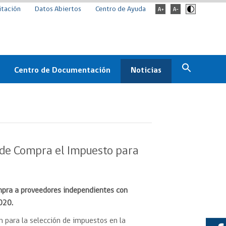
itación
Datos Abiertos
Centro de Ayuda
Centro de Documentación
Noticias
Estado
Documentación Institucional
Noticias
ChileCompra
eedores
Normativa
Archivo de noticias
Boletines
 de Compra el Impuesto para
ChileCompra
Informa
Casos de éxito
mpra a proveedores independientes con
020.
 para la selección de impuestos en la