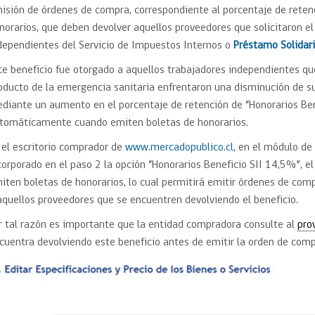
Trato directo
isión de órdenes de compra, correspondiente al porcentaje de reten
Trato directo
Asesorías estratégicas
norarios, que deben devolver aquellos proveedores que solicitaron el
Subasta inversa
ión
Subasta inversa
electrónica prov
dependientes del Servicio de Impuestos Internos o
Préstamo Solidar
Compras Coordinadas
electrónica
te beneficio fue otorgado a aquellos trabajadores independientes que
Requisitos para 
uipo
Datos Abiertos
Compra Pública de
Sello Empresa M
oducto de la emergencia sanitaria enfrentaron una disminución de sus
Innovación
diante un aumento en el porcentaje de retención de “Honorarios Bene
API de Mercado Público
tomáticamente cuando emiten boletas de honorarios.
Gestión de Contratos
 el escritorio comprador de
www.mercadopublico.cl
, en el módulo de
Ciberseguridad
Compras públicas con
corporado en el paso 2 la opción “Honorarios Beneficio SII 14,5%”, 
perspectiva de género
Emergencias
iten boletas de honorarios, lo cual permitirá emitir órdenes de comp
aquellos proveedores que se encuentren devolviendo el beneficio.
r tal razón es importante que la entidad compradora consulte al
pro
cuentra devolviendo este beneficio antes de emitir la orden de comp