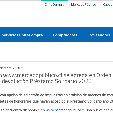
ChileCompra
MercadoPúblico
Capac
Servicios ChileCompra
Compradores
Proveedores
Mercado Público
Nuevos compradores
Cómo vender al 
y
Probidad: Observatorio
Plataforma de Economía
Registro de Prov
ChileCompra
Circular
ciembre 7, 2021
Compra Ágil
Eficiencia
Compra Ágil
n www.mercadopublico.cl se agrega en Orden
Licitaciones
a devolución Préstamo Solidario 2020
Capacitación ChileCompra:
Tipos de Licitaciones
Gratis y en línea
Bases Tipo
eva opción de selección de impuestos en emisión de órdenes de co
a
Bases Tipo de Licitación
Certificación competencias
letas de honorarios que hayan accedido al Préstamo Solidario año 2
Convenio Marco
Convenio Marco
 se encuentra disponible en
www.mercadopublico.cl
una nueva opción
Centro de Ayuda