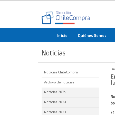
Inicio
Quiénes Somos
¿Qué es ChileCompra?
Noticias
Misión, visión, valores 
objetivos
Di
Noticias ChileCompra
Organigrama
E
l
Archivo de noticias
Sistema de Gestión
Noticias 2025
Nu
Participación Ciudadan
Noticias 2024
bo
Nuestras alianzas
Noticias 2023
Ya