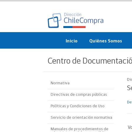
Inicio
Quiénes Somos
¿Qué es ChileCompra?
Centro de Documentaci
Misión, visión, valores 
objetivos
Di
Normativa
Organigrama
S
Directivas de compras públicas
Sistema de Gestión
De
Políticas y Condiciones de Uso
Participación Ciudadan
Servicio de orientación normativa
Nuestras alianzas
Vo
Manuales de procedimientos de