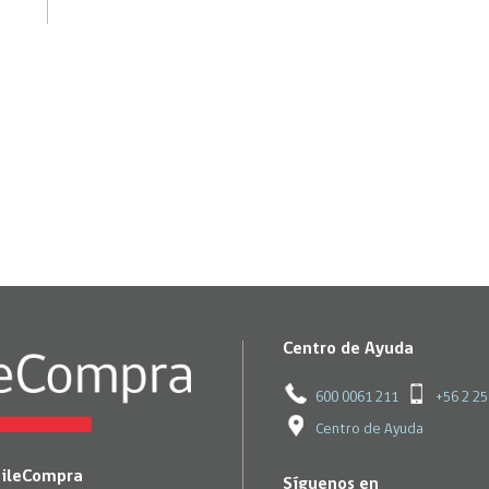
Trato directo
Trato directo
Asesorías estratégicas
Subasta inversa
ión
Subasta inversa
electrónica prov
Compras Coordinadas
electrónica
Requisitos para 
uipo
Datos Abiertos
Compra Pública de
Sello Empresa M
Innovación
API de Mercado Público
Gestión de Contratos
Ciberseguridad
Compras públicas con
perspectiva de género
Emergencias
Centro de Ayuda
600 0061 211
+56 2 2
Centro de Ayuda
hileCompra
Síguenos en