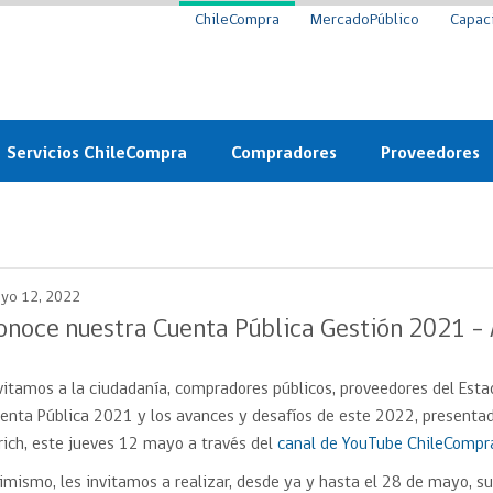
ChileCompra
MercadoPúblico
Capac
Servicios ChileCompra
Compradores
Proveedores
Mercado Público
Nuevos compradores
Cómo vender al 
y
Probidad: Observatorio
Plataforma de Economía
Registro de Prov
ChileCompra
Circular
yo 12, 2022
Compra Ágil
Eficiencia
Compra Ágil
onoce nuestra Cuenta Pública Gestión 2021 –
Licitaciones
Capacitación ChileCompra:
Tipos de Licitaciones
Gratis y en línea
vitamos a la ciudadanía, compradores públicos, proveedores del Estad
Bases Tipo
a
enta Pública 2021 y los avances y desafíos de este 2022, presentad
Bases Tipo de Licitación
Certificación competencias
rich, este jueves 12 mayo a través del
canal de YouTube ChileCompr
Convenio Marco
Convenio Marco
imismo, les invitamos a realizar, desde ya y hasta el 28 de mayo, s
Centro de Ayuda