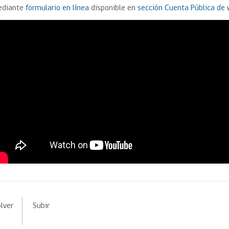
Trato directo
diante
formulario en línea
disponible en
sección Cuenta Pública de
Trato directo
Asesorías estratégicas
Subasta inversa
ión
Subasta inversa
electrónica prov
Compras Coordinadas
electrónica
Requisitos para 
uipo
Datos Abiertos
Compra Pública de
Sello Empresa M
Innovación
API de Mercado Público
Gestión de Contratos
Ciberseguridad
Compras públicas con
perspectiva de género
Emergencias
lver
Subir