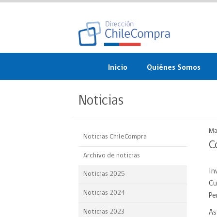
Inicio
Quiénes Somos
¿Qué es ChileCompra?
Noticias
Misión, visión, valores 
objetivos
Ma
Noticias ChileCompra
Organigrama
C
Archivo de noticias
Sistema de Gestión
In
Noticias 2025
Participación Ciudadan
Cu
Noticias 2024
Pe
Nuestras alianzas
Noticias 2023
As