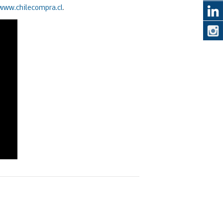
 www.chilecompra.cl
.
eedor
obtener el
ujer