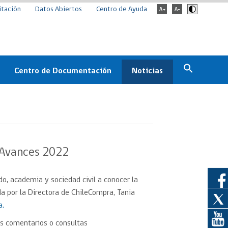
itación
Datos Abiertos
Centro de Ayuda
Centro de Documentación
Noticias
Estado
Documentación Institucional
Noticias
ChileCompra
eedores
Normativa
Archivo de noticias
Boletines
 Avances 2022
ChileCompra
Informa
o, academia y sociedad civil a conocer la
Casos de éxito
a por la Directora de ChileCompra, Tania
a.
us comentarios o consultas