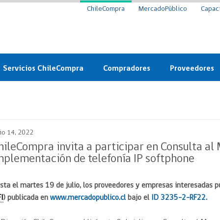
ChileCompra
MercadoPúblico
Capac
Servicios ChileCompra
Compradores
Proveedores
Mercado Público
Nuevos compradores
Cómo vender al 
y
Probidad: Observatorio
Plataforma de Economía
Registro de Prov
ChileCompra
Circular
lio 14, 2022
Compra Ágil
Eficiencia
Compra Ágil
hileCompra invita a participar en Consulta al
Licitaciones
mplementación de telefonía IP softphone
Capacitación ChileCompra:
Tipos de Licitaciones
Gratis y en línea
Bases Tipo
sta el martes 19 de julio, los proveedores y empresas interesadas p
a
Bases Tipo de Licitación
Certificación competencias
FI
) publicada en
www.mercadopublico.cl
bajo el
ID 3235-2-RF22.
Convenio Marco
Convenio Marco
Centro de Ayuda