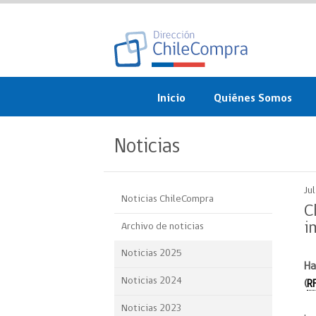
Inicio
Quiénes Somos
¿Qué es ChileCompra?
Noticias
Misión, visión, valores 
objetivos
Ju
Noticias ChileCompra
Organigrama
C
i
Archivo de noticias
Sistema de Gestión
Noticias 2025
Ha
Participación Ciudadan
Noticias 2024
(
R
Nuestras alianzas
Noticias 2023