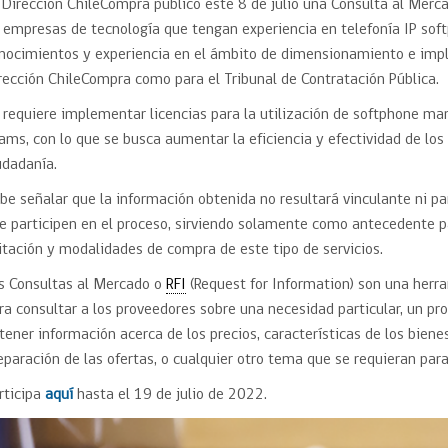
Trato directo
 Dirección ChileCompra publicó este 8 de julio una Consulta al Merca
Trato directo
 empresas de tecnología que tengan experiencia en telefonía IP sof
Asesorías estratégicas
Subasta inversa
nocimientos y experiencia en el ámbito de dimensionamiento e impl
ión
Subasta inversa
electrónica prov
Compras Coordinadas
electrónica
rección ChileCompra como para el Tribunal de Contratación Pública.
Requisitos para 
 requiere implementar licencias para la utilización de softphone ma
uipo
Datos Abiertos
Compra Pública de
Sello Empresa M
Innovación
ams, con lo que se busca aumentar la eficiencia y efectividad de los 
udadanía.
API de Mercado Público
Gestión de Contratos
be señalar que la información obtenida no resultará vinculante ni p
Ciberseguridad
e participen en el proceso, sirviendo solamente como antecedente p
Compras públicas con
perspectiva de género
citación y modalidades de compra de este tipo de servicios.
Emergencias
s Consultas al Mercado o
RFI
(Request for Information) son una herr
ra consultar a los proveedores sobre una necesidad particular, un pro
tener información acerca de los precios, características de los biene
eparación de las ofertas, o cualquier otro tema que se requieran par
rticipa
aquí
hasta el 19 de julio de 2022.