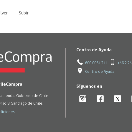
lver
Subir
Centro de Ayuda
600 0061 211
+56 2 2
Centro de Ayuda
hileCompra
Síguenos en
Hacienda, Gobierno de Chile
Piso 8, Santiago de Chile.
diciones