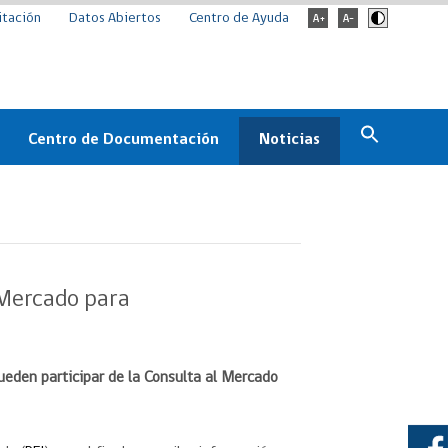
itación
Datos Abiertos
Centro de Ayuda
Centro de Documentación
Noticias
Estado
Documentación Institucional
Noticias
ChileCompra
eedores
Normativa
Archivo de noticias
Boletines
 Mercado para
ChileCompra
Informa
Casos de éxito
ueden participar de la Consulta al Mercado