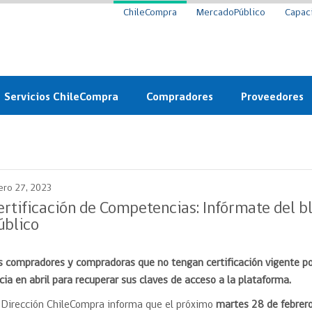
ChileCompra
MercadoPúblico
Capac
Servicios ChileCompra
Compradores
Proveedores
Mercado Público
Nuevos compradores
Cómo vender al 
y
Probidad: Observatorio
Plataforma de Economía
Registro de Prov
ChileCompra
Circular
ero 27, 2023
Compra Ágil
Eficiencia
Compra Ágil
ertificación de Competencias: Infórmate del 
Licitaciones
úblico
Capacitación ChileCompra:
Tipos de Licitaciones
Gratis y en línea
Bases Tipo
s compradores y compradoras que no tengan certificación vigente po
a
Bases Tipo de Licitación
Certificación competencias
icia en abril para recuperar sus claves de acceso a la plataforma.
Convenio Marco
Convenio Marco
 Dirección ChileCompra informa que el próximo
martes 28 de febrer
Centro de Ayuda