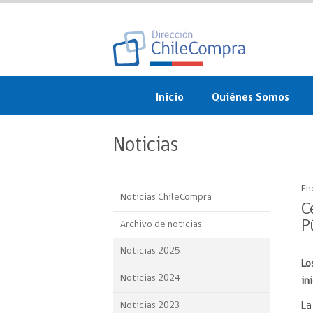
Inicio
Quiénes Somos
¿Qué es ChileCompra?
Noticias
Misión, visión, valores 
objetivos
En
Noticias ChileCompra
Organigrama
C
P
Archivo de noticias
Sistema de Gestión
Noticias 2025
Lo
Participación Ciudadan
Noticias 2024
in
Nuestras alianzas
Noticias 2023
La