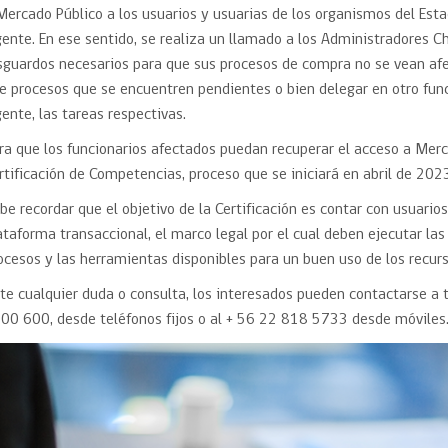
Trato directo
Mercado Público a los usuarios y usuarias de los organismos del Esta
Trato directo
Asesorías estratégicas
gente. En ese sentido, se realiza un llamado a los Administradores C
Subasta inversa
ión
Subasta inversa
electrónica prov
sguardos necesarios para que sus procesos de compra no se vean afe
Compras Coordinadas
electrónica
e procesos que se encuentren pendientes o bien delegar en otro funci
Requisitos para 
gente, las tareas respectivas.
uipo
Datos Abiertos
Compra Pública de
Sello Empresa M
Innovación
ra que los funcionarios afectados puedan recuperar el acceso a Merc
API de Mercado Público
rtificación de Competencias, proceso que se iniciará en abril de 202
Gestión de Contratos
be recordar que el objetivo de la Certificación es contar con usuario
Ciberseguridad
Compras públicas con
ataforma transaccional, el marco legal por el cual deben ejecutar las
perspectiva de género
Emergencias
ocesos y las herramientas disponibles para un buen uso de los recurs
te cualquier duda o consulta, los interesados pueden contactarse a
00 600, desde teléfonos fijos o al + 56 22 818 5733 desde móviles