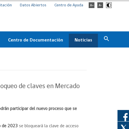
itación
Datos Abiertos
Centro de Ayuda
Centro de Documentación
Noticias
Estado
Documentación Institucional
Noticias
ChileCompra
eedores
Normativa
Archivo de noticias
Boletines
bloqueo de claves en Mercado
ChileCompra
Informa
Casos de éxito
drán participar del nuevo proceso que se
o de 2023
se bloqueará la clave de acceso