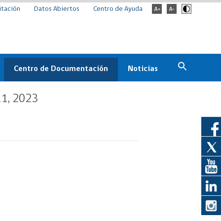
itación
Datos Abiertos
Centro de Ayuda
Centro de Documentación
Noticias
Estado
Documentación Institucional
Noticias
 11, 2023
ChileCompra
eedores
Normativa
Archivo de noticias
Boletines
ChileCompra
Informa
Casos de éxito