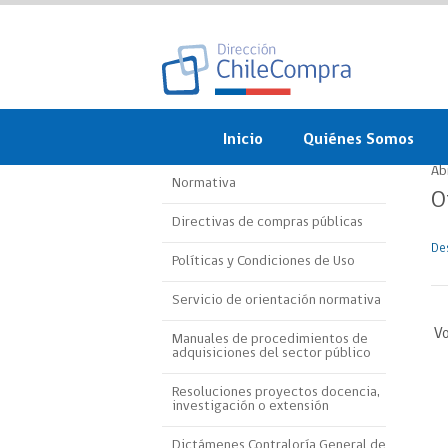
Inicio
Quiénes Somos
Ab
Normativa
¿Qué es ChileCompra?
O
Directivas de compras públicas
Misión, visión, valores 
objetivos
De
Políticas y Condiciones de Uso
Organigrama
Servicio de orientación normativa
Vo
Sistema de Gestión
Manuales de procedimientos de
adquisiciones del sector público
Participación Ciudadan
Resoluciones proyectos docencia,
investigación o extensión
Nuestras alianzas
Dictámenes Contraloría General de