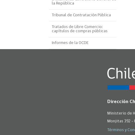
la República
Proyecto BID
Tribunal de Contratación Pública
Reportes Ley de Inclus
Laboral
Tratados de Libre Comercio:
capítulos de compras públicas
Sé parte de nuestro eq
Informes de la OCDE
Dirección C
Ministerio de 
Monjitas 392 - 
Términos y Con