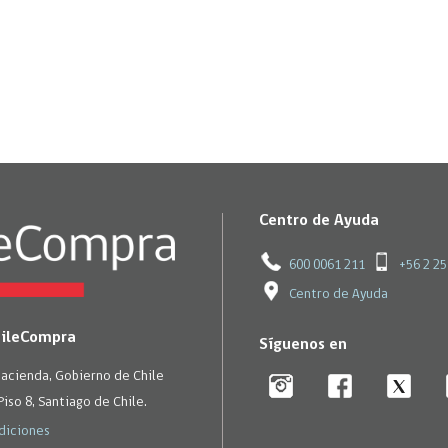
Trato directo
Trato directo
Asesorías estratégicas
Subasta inversa
ión
Subasta inversa
electrónica prov
Compras Coordinadas
electrónica
Requisitos para 
uipo
Datos Abiertos
Compra Pública de
Sello Empresa M
Innovación
API de Mercado Público
Gestión de Contratos
Ciberseguridad
Centro de Ayuda
Compras públicas con
perspectiva de género
Emergencias
600 0061 211
+56 2 2
Centro de Ayuda
hileCompra
Síguenos en
Hacienda, Gobierno de Chile
Piso 8, Santiago de Chile.
diciones