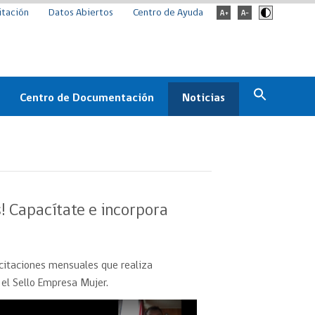
itación
Datos Abiertos
Centro de Ayuda
Centro de Documentación
Noticias
Estado
Documentación Institucional
Noticias
ChileCompra
eedores
Normativa
Archivo de noticias
Boletines
! Capacítate e incorpora
ChileCompra
Informa
Casos de éxito
acitaciones mensuales que realiza
el Sello Empresa Mujer.