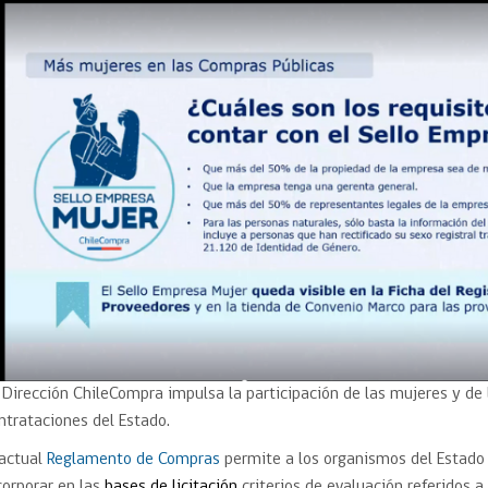
Trato directo
Trato directo
Asesorías estratégicas
Subasta inversa
ión
Subasta inversa
electrónica prov
Compras Coordinadas
electrónica
Requisitos para 
uipo
Datos Abiertos
Compra Pública de
Sello Empresa M
Innovación
API de Mercado Público
Gestión de Contratos
Ciberseguridad
Compras públicas con
perspectiva de género
Emergencias
 Dirección ChileCompra impulsa la participación de las mujeres y de 
ntrataciones del Estado.
 actual
Reglamento de Compras
permite a los organismos del Estado
corporar en las
bases de licitación
criterios de evaluación referidos a