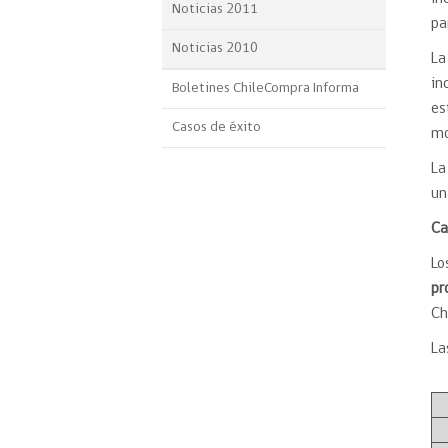
Noticias 2011
pa
Noticias 2010
L
in
Boletines ChileCompra Informa
es
Casos de éxito
mo
La
un
Ca
Lo
pr
Ch
La