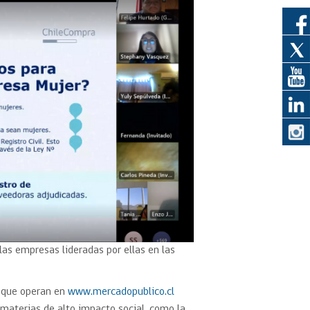
eedor
obtener el
ujer
las empresas lideradas por ellas en las
 que operan en
www.mercadopublico.cl
 materias de alto impacto social, como la