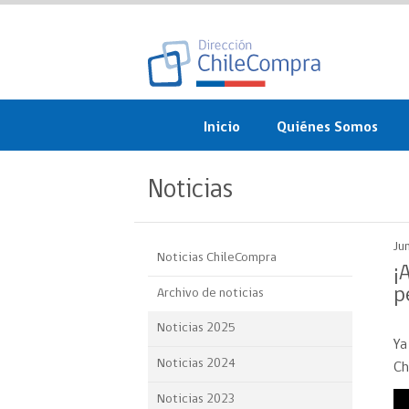
Inicio
Quiénes Somos
¿Qué es ChileCompra?
Noticias
Misión, visión, valores 
objetivos
Ju
Noticias ChileCompra
Organigrama
¡
p
Archivo de noticias
Sistema de Gestión
Noticias 2025
Ya
Participación Ciudadan
Noticias 2024
Ch
Nuestras alianzas
Noticias 2023