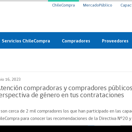
ChileCompra
MercadoPúblico
Capac
Servicios ChileCompra
Compradores
Proveedores
Mercado Público
Nuevos compradores
Cómo vender al 
y
Probidad: Observatorio
Plataforma de Economía
Registro de Prov
ChileCompra
Circular
nio 16, 2023
Compra Ágil
Eficiencia
Compra Ágil
Atención compradoras y compradores públicos
Licitaciones
erspectiva de género en tus contrataciones
Capacitación ChileCompra:
Tipos de Licitaciones
Gratis y en línea
Bases Tipo
 son cerca de 2 mil compradores los que han participado en las cap
a
Bases Tipo de Licitación
Certificación competencias
ileCompra para conocer las recomendaciones de la Directiva N°20 y 
Convenio Marco
Convenio Marco
Centro de Ayuda