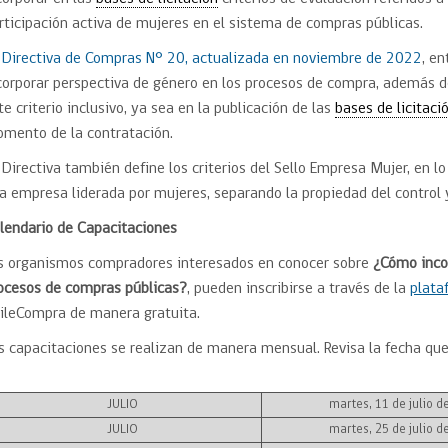
rticipación activa de mujeres en el sistema de compras públicas.
a
Directiva de Compras N° 20, actualizada en noviembre de 2022
, e
corporar perspectiva de género en los procesos de compra, además d
te criterio inclusivo, ya sea en la publicación de las
bases de licitaci
mento de la contratación.
 Directiva también define los criterios del Sello Empresa Mujer, en l
a empresa liderada por mujeres, separando la propiedad del control y
lendario de Capacitaciones
s organismos compradores interesados en conocer sobre
¿Cómo incor
ocesos ​de compras públicas?
, pueden inscribirse a través de la
plata
ileCompra de manera gratuita. ​
s capacitaciones se realizan de manera mensual. Revisa la fecha qu
JULIO
martes, 11 de julio d
JULIO
martes, 25 de julio d