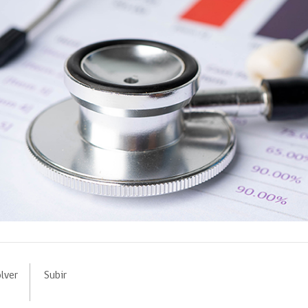
lver
Subir