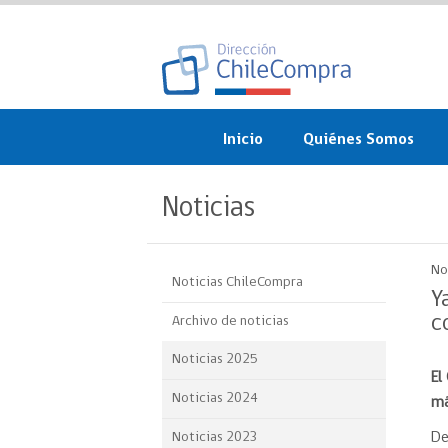
Inicio
Quiénes Somos
¿Qué es ChileCompra?
Noticias
Misión, visión, valores 
objetivos
No
Noticias ChileCompra
Organigrama
Y
c
Archivo de noticias
Sistema de Gestión
Noticias 2025
El
Participación Ciudadan
Noticias 2024
má
Nuestras alianzas
Noticias 2023
De