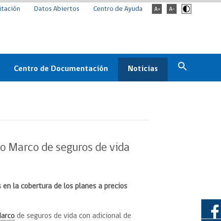
itación
Datos Abiertos
Centro de Ayuda
Centro de Documentación
Noticias
Estado
Documentación Institucional
Noticias
ChileCompra
eedores
Normativa
Archivo de noticias
Boletines
io Marco de seguros de vida
ChileCompra
Informa
Casos de éxito
n la cobertura de los planes a precios
Marco
de seguros de vida con adicional de