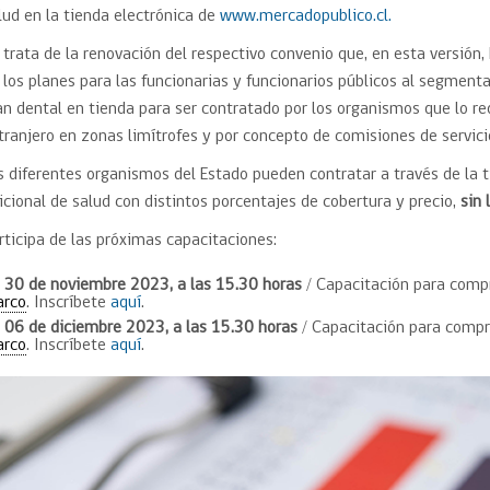
Trato directo
lud en la tienda electrónica de
www.mercadopublico.cl.
Trato directo
Asesorías estratégicas
Subasta inversa
 trata de la renovación del respectivo convenio que, en esta versión
ión
Subasta inversa
electrónica prov
 los planes para las funcionarias y funcionarios públicos al segment
Compras Coordinadas
electrónica
an dental en tienda para ser contratado por los organismos que lo re
Requisitos para 
uipo
Datos Abiertos
Compra Pública de
Sello Empresa M
tranjero en zonas limítrofes y por concepto de comisiones de servicio
Innovación
s diferentes organismos del Estado pueden contratar a través de la 
API de Mercado Público
Gestión de Contratos
icional de salud con distintos porcentajes de cobertura y precio,
sin
Ciberseguridad
rticipa de las próximas capacitaciones:
Compras públicas con
perspectiva de género
Emergencias
30 de noviembre 2023, a las 15.30 horas
/ Capacitación para comp
rco
. Inscríbete
aquí
.
06 de diciembre 2023, a las 15.30 horas
/ Capacitación para compr
rco
. Inscríbete
aquí
.