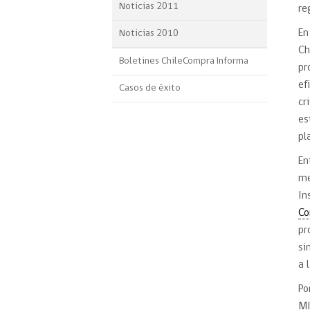
Noticias 2011
re
En
Noticias 2010
Ch
Boletines ChileCompra Informa
pr
ef
Casos de éxito
cr
es
pl
En
me
In
Co
pr
si
a 
Po
MI