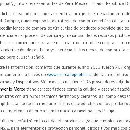
gional”, junto a representantes de Perú, México, Ecuador República D
 dicha actividad participó Carmen Luz Jara, jefa del departamento d
ileCompra, quien expuso la estrategia de compra en el área de la sal
ocedimientos de compra, según el tipo de producto o servicio que se 
iciencia en el proceso de compra y mejor uso de los recursos público
iterios recomendados para seleccionar modalidad de compra, como el 
tandarización de producto y/o servicio, la frecuencia de compra, la c
azo para el uso”, señaló.
tre la información, comentó que durante el año 2023 fueron 767 o
dicamentos a través de
www.mercadopublico.cl
, destacando el uso
sumos y Dispositivos Médicos, el cual tiene 198 proveedores adjudi
nvenio Marco
tiene características como la calidad y estandarizació
oductos con atributos técnicos definidos y cerrados, así como despach
mplifica la operación mediante fichas de productos con los producto
la competencia de precios en licitación a nivel nacional”, dijo.
r último, enfatizó en la calidad de productos, ya que cumplen con los
NSAL para elementos de protección personal, dispositivos médicos 