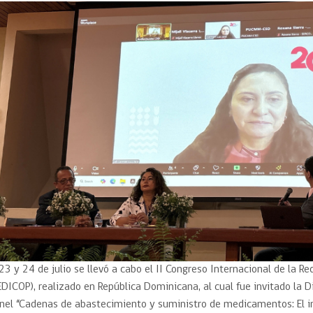
Trato directo
Trato directo
Asesorías estratégicas
Subasta inversa
ión
Subasta inversa
electrónica prov
Compras Coordinadas
electrónica
Requisitos para 
uipo
Datos Abiertos
Compra Pública de
Sello Empresa M
Innovación
API de Mercado Público
Gestión de Contratos
Ciberseguridad
Compras públicas con
perspectiva de género
Emergencias
 23 y 24 de julio se llevó a cabo el II Congreso Internacional de la 
EDICOP), realizado en República Dominicana, al cual fue invitado la 
nel “Cadenas de abastecimiento y suministro de medicamentos: El i