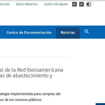
itación
Datos Abiertos
Centro de Ayuda
Centro de Documentación
Noticias
Estado
Documentación Institucional
Noticias
ChileCompra
eedores
Normativa
Archivo de noticias
Boletines
al de la Red Iberoamericana
ChileCompra
as de abastecimiento y
Informa
Casos de éxito
trategia implementada para compras del
so de los recursos públicos.