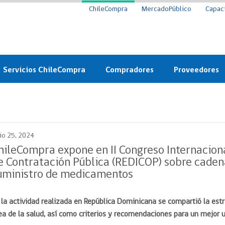
ChileCompra
MercadoPúblico
Capac
Servicios ChileCompra
Compradores
Proveedores
Mercado Público
Nuevos compradores
Cómo vender al 
y
Probidad: Observatorio
Plataforma de Economía
Registro de Prov
ChileCompra
Circular
lio 25, 2024
Compra Ágil
Eficiencia
Compra Ágil
hileCompra expone en II Congreso Internacion
Licitaciones
e Contratación Pública (REDICOP) sobre caden
Capacitación ChileCompra:
Tipos de Licitaciones
uministro de medicamentos
Gratis y en línea
Bases Tipo
a
Bases Tipo de Licitación
Certificación competencias
 la actividad realizada en República Dominicana se compartió la es
Convenio Marco
Convenio Marco
ea de la salud, así como criterios y recomendaciones para un mejor u
Centro de Ayuda