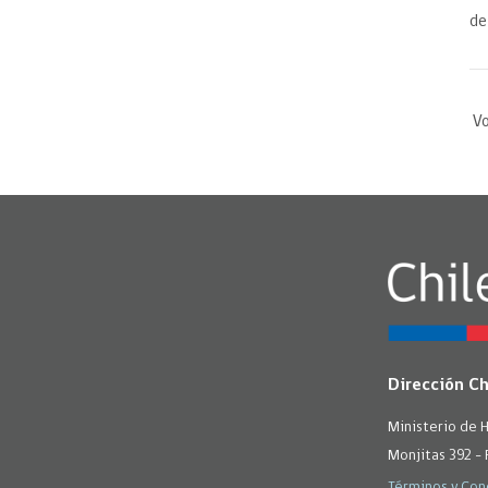
de
Vo
Dirección C
Ministerio de 
Monjitas 392 - 
Términos y Con