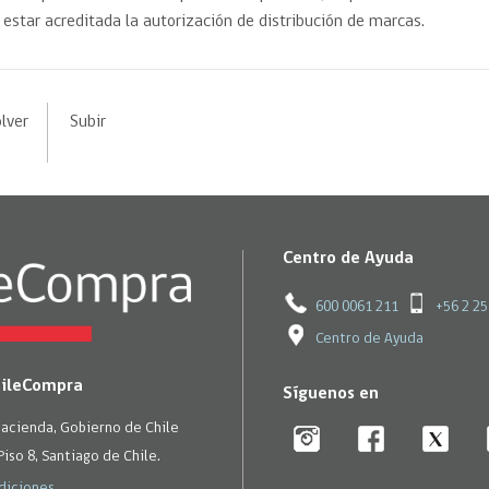
 estar acreditada la autorización de distribución de marcas.
lver
Subir
Centro de Ayuda
600 0061 211
+56 2 2
Centro de Ayuda
hileCompra
Síguenos en
Hacienda, Gobierno de Chile
Piso 8, Santiago de Chile.
diciones