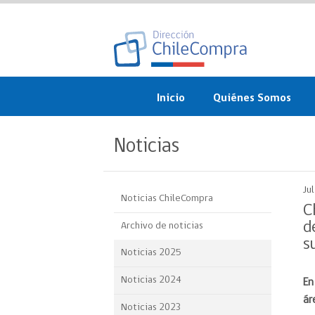
Inicio
Quiénes Somos
¿Qué es ChileCompra?
Noticias
Misión, visión, valores 
objetivos
Ju
Noticias ChileCompra
Organigrama
C
d
Archivo de noticias
Sistema de Gestión
s
Noticias 2025
Participación Ciudadan
Noticias 2024
En
Nuestras alianzas
ár
Noticias 2023