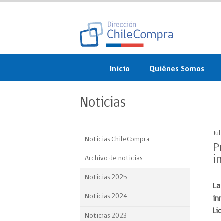
Inicio
Quiénes Somos
¿Qué es ChileCompra?
Noticias
Misión, visión, valores 
objetivos
Ju
Noticias ChileCompra
Organigrama
P
i
Archivo de noticias
Sistema de Gestión
Noticias 2025
La
Participación Ciudadan
Noticias 2024
in
Nuestras alianzas
Li
Noticias 2023