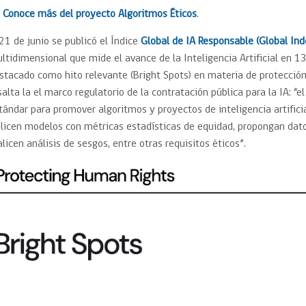
Trato directo
Trato directo
Conoce más del proyecto Algoritmos Éticos
.
Asesorías estratégicas
Subasta inversa
 21 de junio se publicó el Índice
Global de IA Responsable (Global Ind
ión
Subasta inversa
electrónica prov
Compras Coordinadas
electrónica
ltidimensional que mide el avance de la Inteligencia Artificial en 13
Requisitos para 
stacado como hito relevante (Bright Spots) en materia de protección
uipo
Datos Abiertos
Compra Pública de
Sello Empresa M
salta la el marco regulatorio de la contratación pública para la IA: “
Innovación
tándar para promover algoritmos y proyectos de inteligencia artifici
API de Mercado Público
Gestión de Contratos
ilicen modelos con métricas estadísticas de equidad, propongan dat
alicen análisis de sesgos, entre otras requisitos éticos”.
Ciberseguridad
Compras públicas con
perspectiva de género
Emergencias