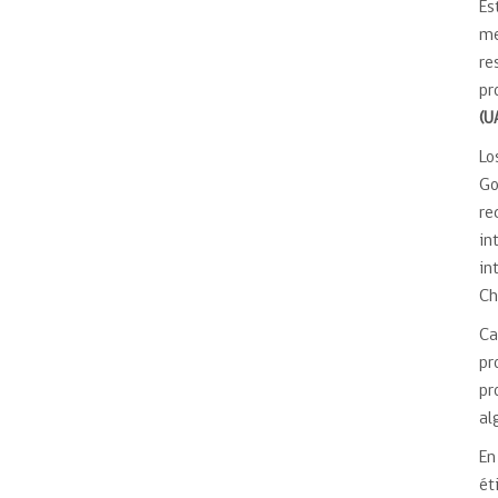
Es
me
re
pr
(U
Lo
Go
re
in
in
Ch
Ca
pr
pr
al
En
ét