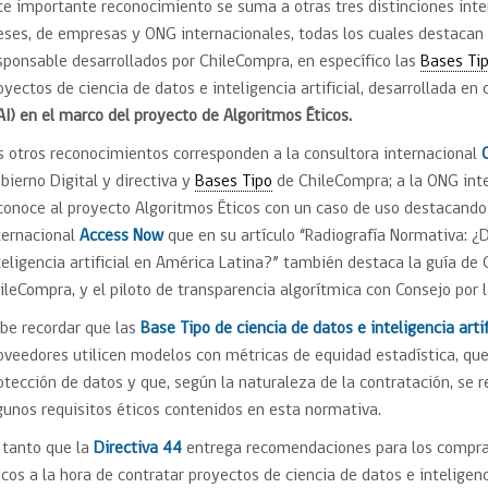
te importante reconocimiento se suma a otras tres distinciones inte
ses, de empresas y ONG internacionales, todas los cuales destacan
sponsable desarrollados por ChileCompra, en específico las
Bases Ti
oyectos de ciencia de datos e inteligencia artificial, desarrollada en
AI) en el marco del proyecto de Algoritmos Éticos.
s otros reconocimientos corresponden a la consultora internacional
bierno Digital y directiva y
Bases Tipo
de ChileCompra; a la ONG int
conoce al proyecto Algoritmos Éticos con un caso de uso destacando
ternacional
Access Now
que en su artículo “Radiografía Normativa: ¿
teligencia artificial en América Latina?” también destaca la guía de 
ileCompra, y el piloto de transparencia algorítmica con Consejo por 
be recordar que las
Base Tipo de ciencia de datos e inteligencia artif
oveedores utilicen modelos con métricas de equidad estadística, qu
otección de datos y que, según la naturaleza de la contratación, se r
gunos requisitos éticos contenidos en esta normativa.
 tanto que la
Directiva 44
entrega recomendaciones para los comprad
icos a la hora de contratar proyectos de ciencia de datos e inteligenci