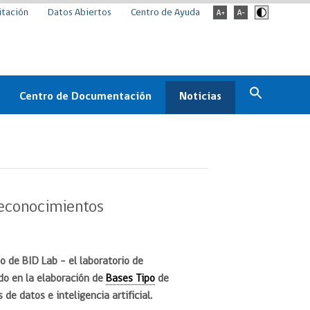
itación
Datos Abiertos
Centro de Ayuda
Centro de Documentación
Noticias
Estado
Documentación Institucional
Noticias
ChileCompra
eedores
Normativa
Archivo de noticias
Boletines
reconocimientos
ChileCompra
Informa
Casos de éxito
yo de BID Lab – el laboratorio de
do en la elaboración de
Bases Tipo
de
de datos e inteligencia artificial.