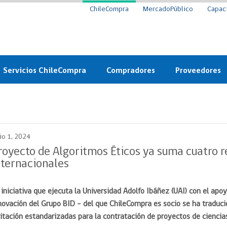
ChileCompra
MercadoPúblico
Capac
Servicios ChileCompra
Compradores
Proveedores
Mercado Público
Nuevos compradores
Cómo vender al 
y
Probidad: Observatorio
Plataforma de Economía
Registro de Prov
ChileCompra
Circular
lio 1, 2024
Compra Ágil
Eficiencia
Compra Ágil
royecto de Algoritmos Éticos ya suma cuatro 
Licitaciones
nternacionales
Capacitación ChileCompra:
Tipos de Licitaciones
Gratis y en línea
Bases Tipo
 iniciativa que ejecuta la Universidad Adolfo Ibáñez (UAI) con el apo
a
Bases Tipo de Licitación
Certificación competencias
novación del Grupo BID – del que ChileCompra es socio se ha traduci
Convenio Marco
Convenio Marco
citación estandarizadas para la contratación de proyectos de ciencias 
Centro de Ayuda