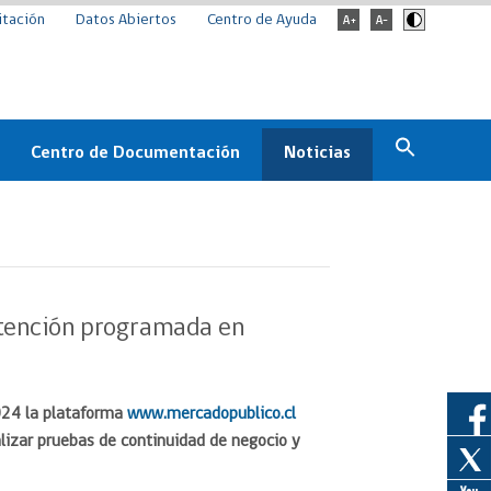
itación
Datos Abiertos
Centro de Ayuda
Centro de Documentación
Noticias
Estado
Documentación Institucional
Noticias
ChileCompra
eedores
Normativa
Archivo de noticias
Boletines
tención programada en
ChileCompra
Informa
Casos de éxito
024 la plataforma
www.mercadopublico.cl
lizar pruebas de continuidad de negocio y