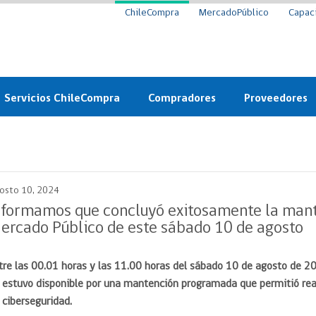
ChileCompra
MercadoPúblico
Capac
Servicios ChileCompra
Compradores
Proveedores
Mercado Público
Nuevos compradores
Cómo vender al 
y
Probidad: Observatorio
Plataforma de Economía
Registro de Prov
ChileCompra
Circular
osto 10, 2024
Compra Ágil
Eficiencia
Compra Ágil
nformamos que concluyó exitosamente la man
Licitaciones
ercado Público de este sábado 10 de agosto
Capacitación ChileCompra:
Tipos de Licitaciones
Gratis y en línea
Bases Tipo
tre las 00.01 horas y las 11.00 horas del sábado 10 de agosto de 2
a
Bases Tipo de Licitación
Certificación competencias
 estuvo disponible por una mantención programada que permitió rea
Convenio Marco
Convenio Marco
 ciberseguridad.
Centro de Ayuda