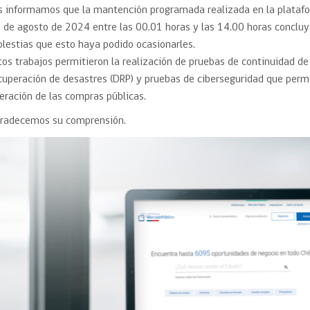
Trato directo
s informamos que la mantención programada realizada en la plata
Trato directo
Asesorías estratégicas
 de agosto de 2024 entre las 00.01 horas y las 14.00 horas concl
Subasta inversa
ión
Subasta inversa
electrónica prov
lestias que esto haya podido ocasionarles.
Compras Coordinadas
electrónica
tos trabajos permitieron la realización de pruebas de continuidad de
Requisitos para 
cuperación de desastres (DRP) y pruebas de ciberseguridad que permi
uipo
Datos Abiertos
Compra Pública de
Sello Empresa M
Innovación
eración de las compras públicas.
API de Mercado Público
radecemos su comprensión.
Gestión de Contratos
Ciberseguridad
Compras públicas con
perspectiva de género
Emergencias