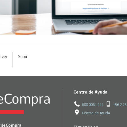
lver
Subir
Centro de Ayuda
600 0061 211
+56 2 2
Centro de Ayuda
hileCompra