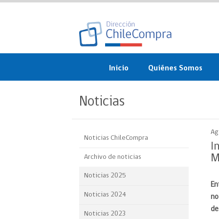
Inicio
Quiénes Somos
¿Qué es ChileCompra?
Noticias
Misión, visión, valores 
objetivos
Ag
Noticias ChileCompra
Organigrama
I
M
Archivo de noticias
Sistema de Gestión
Noticias 2025
En
Participación Ciudadan
Noticias 2024
no
Nuestras alianzas
de
Noticias 2023